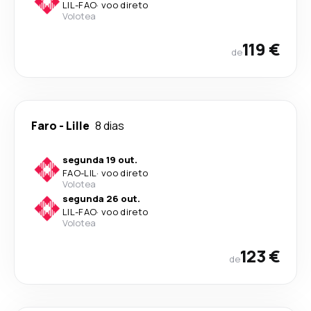
LIL
-
FAO
·
voo direto
Volotea
119 €
de
Faro
-
Lille
8 dias
segunda 19 out.
FAO
-
LIL
·
voo direto
Volotea
segunda 26 out.
LIL
-
FAO
·
voo direto
Volotea
123 €
de