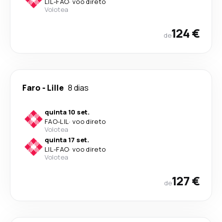
LIL
-
FAO
·
voo direto
Volotea
124 €
de
Faro
-
Lille
8 dias
quinta 10 set.
FAO
-
LIL
·
voo direto
Volotea
quinta 17 set.
LIL
-
FAO
·
voo direto
Volotea
127 €
de