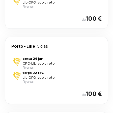
LIL
-
OPO
·
voo direto
Ryanair
100 €
de
Porto
-
Lille
5 dias
sexta 29 jan.
OPO
-
LIL
·
voo direto
Ryanair
terça 02 fev.
LIL
-
OPO
·
voo direto
Ryanair
100 €
de