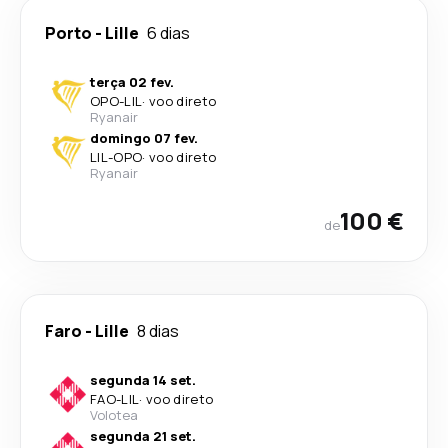
Porto
-
Lille
6 dias
terça 02 fev.
OPO
-
LIL
·
voo direto
Ryanair
domingo 07 fev.
LIL
-
OPO
·
voo direto
Ryanair
100 €
de
Faro
-
Lille
8 dias
segunda 14 set.
FAO
-
LIL
·
voo direto
Volotea
segunda 21 set.