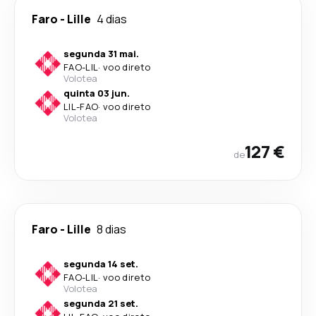
Faro
-
Lille
4 dias
segunda 31 mai.
FAO
-
LIL
·
voo direto
Volotea
quinta 03 jun.
LIL
-
FAO
·
voo direto
Volotea
127 €
de
Faro
-
Lille
8 dias
segunda 14 set.
FAO
-
LIL
·
voo direto
Volotea
segunda 21 set.