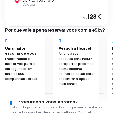
LIL
-
FAO
·
voo direto
Volotea
128 €
de
Por que vale a pena reservar voos com a eSky?
Uma maior
Pesquisa flexível
escolha de voos
Amplie a sua
Encontramos o
pesquisa para incluir
melhor voo para si
aeroportos próximos
em segundos em
e uma escolha
mais de 500
flexível de datas para
companhias aéreas.
encontrar a opção
mais barata.
Procurando voos baratos?
Está no lugar certo. Todos os dias comparamos centenas
de ofertas para lhe oferecer as melhores. Confira!