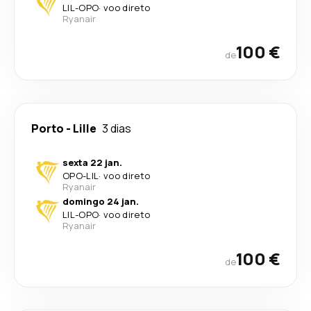
LIL
-
OPO
·
voo direto
Ryanair
100 €
de
Porto
-
Lille
3 dias
sexta 22 jan.
OPO
-
LIL
·
voo direto
Ryanair
domingo 24 jan.
LIL
-
OPO
·
voo direto
Ryanair
100 €
de