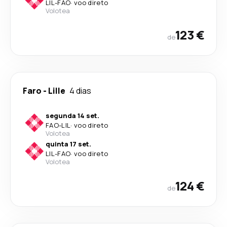
LIL
-
FAO
·
voo direto
Volotea
123 €
de
Faro
-
Lille
4 dias
segunda 14 set.
FAO
-
LIL
·
voo direto
Volotea
quinta 17 set.
LIL
-
FAO
·
voo direto
Volotea
124 €
de