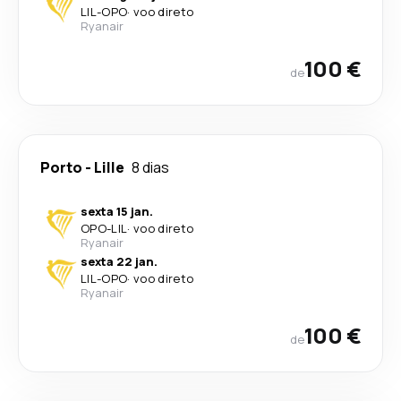
LIL
-
OPO
·
voo direto
Ryanair
100 €
de
Porto
-
Lille
8 dias
sexta 15 jan.
OPO
-
LIL
·
voo direto
Ryanair
sexta 22 jan.
LIL
-
OPO
·
voo direto
Ryanair
100 €
de