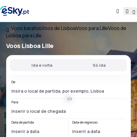
Voos baratos
Voos de Lisboa
Voos para Lille
Voos de
Lisboa para Lille
Voos
Lisboa Lille
Ida e volta
Só ida
De
Para
Data de partida
Data de regresso