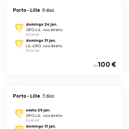
Porto
-
Lille
8 dias
domingo 24 jan.
OPO
-
LIL
·
voo direto
Ryanair
domingo 31 jan.
LIL
-
OPO
·
voo direto
Ryanair
100 €
de
Porto
-
Lille
3 dias
sexta 29 jan.
OPO
-
LIL
·
voo direto
Ryanair
domingo 31 jan.