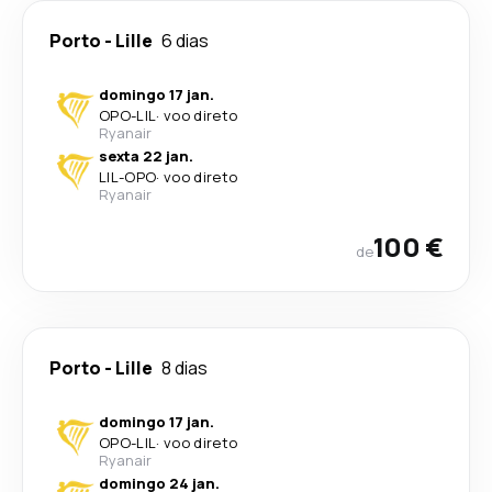
Porto
-
Lille
6 dias
domingo 17 jan.
OPO
-
LIL
·
voo direto
Ryanair
sexta 22 jan.
LIL
-
OPO
·
voo direto
Ryanair
100 €
de
Porto
-
Lille
8 dias
domingo 17 jan.
OPO
-
LIL
·
voo direto
Ryanair
domingo 24 jan.