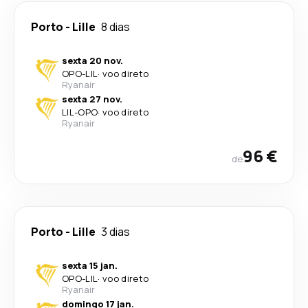
Porto
-
Lille
8 dias
sexta 20 nov.
OPO
-
LIL
·
voo direto
Ryanair
sexta 27 nov.
LIL
-
OPO
·
voo direto
Ryanair
96 €
de
Porto
-
Lille
3 dias
sexta 15 jan.
OPO
-
LIL
·
voo direto
Ryanair
domingo 17 jan.