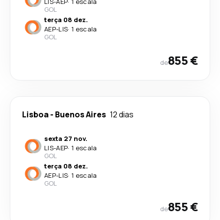
LIS
-
AEP
·
1 escala
GOL
terça 08 dez.
AEP
-
LIS
·
1 escala
GOL
855 €
de
Lisboa
-
Buenos Aires
12 dias
sexta 27 nov.
LIS
-
AEP
·
1 escala
GOL
terça 08 dez.
AEP
-
LIS
·
1 escala
GOL
855 €
de