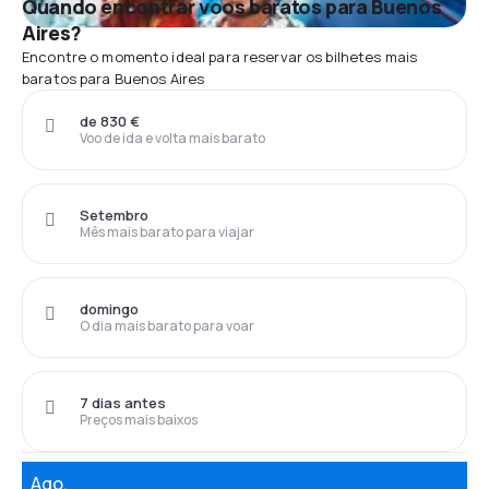
Quando encontrar voos baratos para Buenos
Aires?
Encontre o momento ideal para reservar os bilhetes mais
baratos para Buenos Aires
de 830 €
Voo de ida e volta mais barato
Setembro
Mês mais barato para viajar
domingo
O dia mais barato para voar
7 dias antes
Preços mais baixos
Ago.