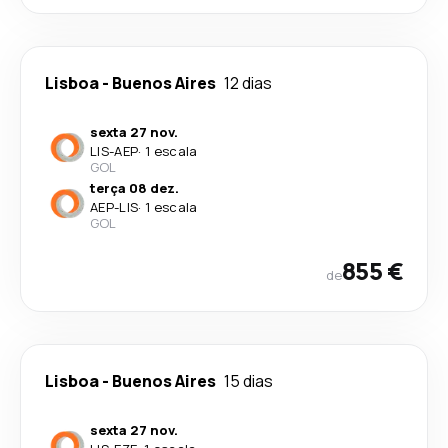
Lisboa
-
Buenos Aires
12 dias
sexta 27 nov.
LIS
-
AEP
·
1 escala
GOL
terça 08 dez.
AEP
-
LIS
·
1 escala
GOL
855 €
de
Lisboa
-
Buenos Aires
15 dias
sexta 27 nov.