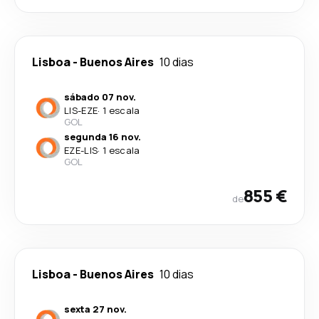
Lisboa
-
Buenos Aires
10 dias
sábado 07 nov.
LIS
-
EZE
·
1 escala
GOL
segunda 16 nov.
EZE
-
LIS
·
1 escala
GOL
855 €
de
Lisboa
-
Buenos Aires
10 dias
sexta 27 nov.