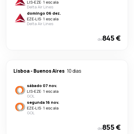
LIS
-
EZE
·
1 escala
Delta Air Lines
domingo 06 dez.
EZE
-
LIS
·
1 escala
Delta Air Lines
845 €
de
Lisboa
-
Buenos Aires
10 dias
sábado 07 nov.
LIS
-
EZE
·
1 escala
GOL
segunda 16 nov.
EZE
-
LIS
·
1 escala
GOL
855 €
de