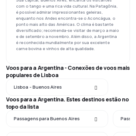
Sua capital, Buenos Aires, encanta os visitantes
com o tango e uma rica vida cultural. Na Patagônia,
é possível admirar impressionantes geleiras,
enquanto nos Andes encontra-se o Aconcágua, o
ponto mais alto das Américas. O clima é bastante
diversificado; recomenda-se visitar de março a maio
e de setembro a novembro. Além disso, a Argentina
é reconhecida mundialmente por sua excelente
carne bovina e vinhos de alta qualidade.
Voos para a Argentina - Conexões de voos mais
populares de Lisboa
Lisboa - Buenos Aires
Voos para a Argentina. Estes destinos estão no
topo da lista
Passagens para Buenos Aires
Passag