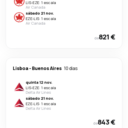
LIS
-
EZE
·
1 escala
Air Canada
sábado 21 nov.
EZE
-
LIS
·
1 escala
Air Canada
821 €
de
Lisboa
-
Buenos Aires
10 dias
quinta 12 nov.
LIS
-
EZE
·
1 escala
Delta Air Lines
sábado 21 nov.
EZE
-
LIS
·
1 escala
Delta Air Lines
843 €
de