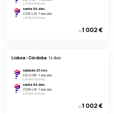
LATAM Airlines
sexta 04 dez.
COR
-
LIS
·
1 escala
LATAM Airlines
1 002 €
de
Lisboa
-
Córdoba
14 dias
sábado 21 nov.
LIS
-
COR
·
1 escala
LATAM Airlines
sexta 04 dez.
COR
-
LIS
·
1 escala
LATAM Airlines
1 002 €
de