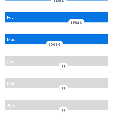
1 138 €
Fev.
1 582 €
Mar.
1 009 €
Abr.
??
Mai.
??
Jun.
??