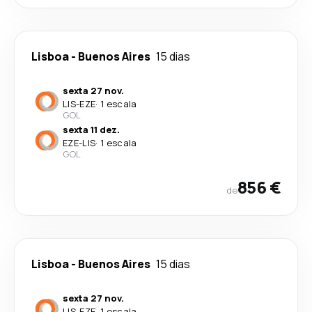
Lisboa
-
Buenos Aires
15 dias
sexta 27 nov.
LIS
-
EZE
·
1 escala
GOL
sexta 11 dez.
EZE
-
LIS
·
1 escala
GOL
856 €
de
Lisboa
-
Buenos Aires
15 dias
sexta 27 nov.
LIS
-
EZE
·
1 escala