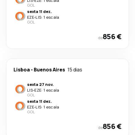
LIS
-
EZE
·
1 escala
GOL
sexta 11 dez.
EZE
-
LIS
·
1 escala
GOL
856 €
de
Lisboa
-
Buenos Aires
15 dias
sexta 27 nov.
LIS
-
EZE
·
1 escala
GOL
sexta 11 dez.
EZE
-
LIS
·
1 escala
GOL
856 €
de