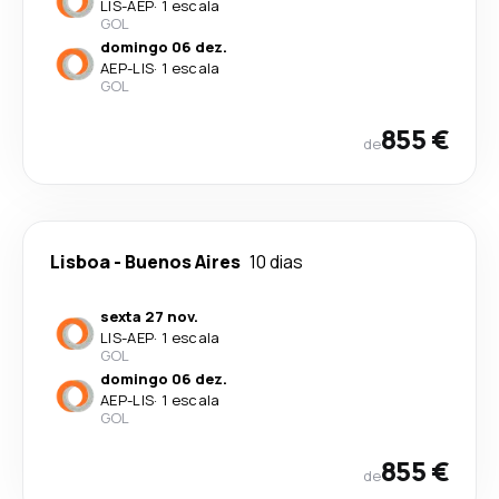
LIS
-
AEP
·
1 escala
GOL
domingo 06 dez.
AEP
-
LIS
·
1 escala
GOL
855 €
de
Lisboa
-
Buenos Aires
10 dias
sexta 27 nov.
LIS
-
AEP
·
1 escala
GOL
domingo 06 dez.
AEP
-
LIS
·
1 escala
GOL
855 €
de