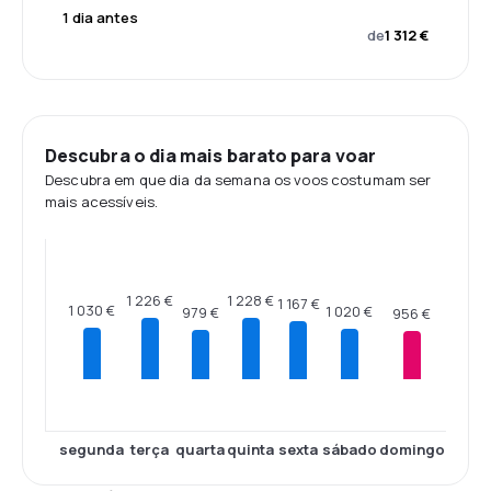
1 dia antes
de
1 312 €
Descubra o dia mais barato para voar
Descubra em que dia da semana os voos costumam ser
mais acessíveis.
1 228 €
1 226 €
1 167 €
1 030 €
1 020 €
979 €
956 €
segunda
terça
quarta
quinta
sexta
sábado
domingo