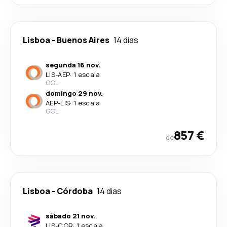
Lisboa
-
Buenos Aires
14 dias
segunda 16 nov.
LIS
-
AEP
·
1 escala
GOL
domingo 29 nov.
AEP
-
LIS
·
1 escala
GOL
857 €
de
Lisboa
-
Córdoba
14 dias
sábado 21 nov.
LIS
-
COR
·
1 escala