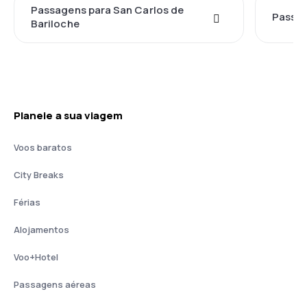
Passagens para San Carlos de
Passag
Bariloche
Planeie a sua viagem
Voos baratos
City Breaks
Férias
Alojamentos
Voo+Hotel
Passagens aéreas