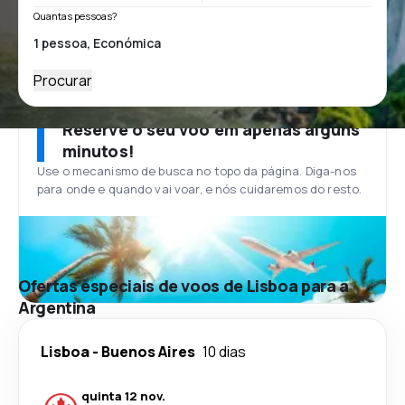
Quantas pessoas?
Procurar
Reserve o seu voo em apenas alguns
minutos!
Use o mecanismo de busca no topo da página. Diga-nos
para onde e quando vai voar, e nós cuidaremos do resto.
Ofertas especiais de voos de Lisboa para a
Argentina
Lisboa
-
Buenos Aires
10 dias
quinta 12 nov.