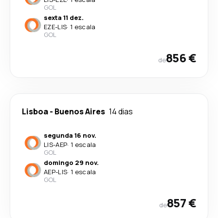
GOL
sexta 11 dez.
EZE
-
LIS
·
1 escala
GOL
856 €
de
Lisboa
-
Buenos Aires
14 dias
segunda 16 nov.
LIS
-
AEP
·
1 escala
GOL
domingo 29 nov.
AEP
-
LIS
·
1 escala
GOL
857 €
de