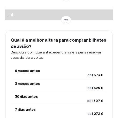
Jul.
??
Qual é a melhor altura para comprar bilhetes
de avião?
Descubra com que antecedência vale a pena reservar
voos de ida e volta.
6 meses antes
de
1 373 €
3 meses antes
de
1 325 €
30 dias antes
de
1 307 €
7 dias antes
de
1 272 €