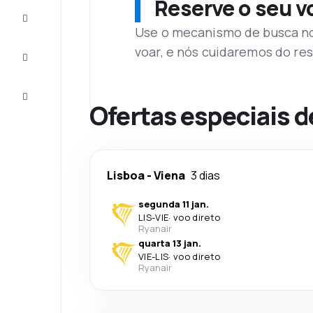
Reserve o seu 
Complete
a viagem
Use o mecanismo de busca no 
voar, e nós cuidaremos do res
Inspirações
e dicas
Atendimento
Cliente
Ofertas especiais d
Lisboa
-
Viena
3 dias
segunda 11 jan.
LIS
-
VIE
·
voo direto
Ryanair
quarta 13 jan.
VIE
-
LIS
·
voo direto
Ryanair