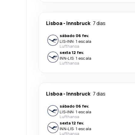
Lisboa
-
Innsbruck
7 dias
sábado 06 fev.
LIS
-
INN
·
1 escala
Lufthansa
sexta 12 fev.
INN
-
LIS
·
1 escala
Lufthansa
Lisboa
-
Innsbruck
7 dias
sábado 06 fev.
LIS
-
INN
·
1 escala
Lufthansa
sexta 12 fev.
INN
-
LIS
·
1 escala
Lufthansa