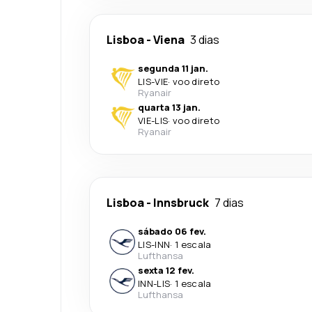
Lisboa
-
Viena
3 dias
segunda 11 jan.
LIS
-
VIE
·
voo direto
Ryanair
quarta 13 jan.
VIE
-
LIS
·
voo direto
Ryanair
Lisboa
-
Innsbruck
7 dias
sábado 06 fev.
LIS
-
INN
·
1 escala
Lufthansa
sexta 12 fev.
INN
-
LIS
·
1 escala
Lufthansa