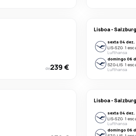
Lisboa
-
Salzbur
sexta 04 dez.
LIS
-
SZG
·
1 esc
Lufthansa
domingo 06 d
239 €
SZG
-
LIS
·
1 esc
de
Lufthansa
Lisboa
-
Salzbur
sexta 04 dez.
LIS
-
SZG
·
1 esc
Lufthansa
domingo 06 d
SZG
-
LIS
·
1 esc