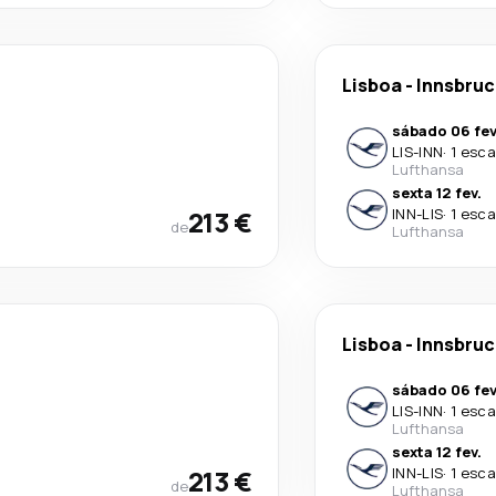
Lisboa
-
Innsbruc
sábado 06 fev
LIS
-
INN
·
1 esca
Lufthansa
sexta 12 fev.
213 €
INN
-
LIS
·
1 esca
de
Lufthansa
Lisboa
-
Innsbruc
sábado 06 fev
LIS
-
INN
·
1 esca
Lufthansa
sexta 12 fev.
213 €
INN
-
LIS
·
1 esca
de
Lufthansa