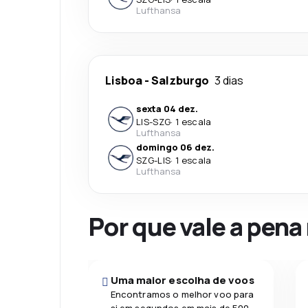
Lufthansa
Lisboa
-
Salzburgo
3 dias
sexta 04 dez.
LIS
-
SZG
·
1 escala
Lufthansa
domingo 06 dez.
SZG
-
LIS
·
1 escala
Lufthansa
Por que vale a pena
Uma maior escolha de voos
Encontramos o melhor voo para