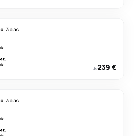
go
3 dias
ala
ez.
ala
239 €
de
go
3 dias
ala
ez.
ala