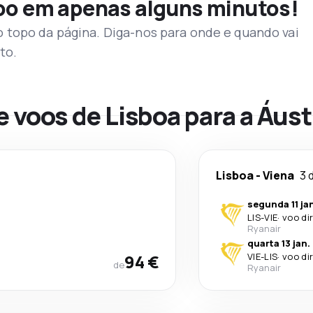
voo em apenas alguns minutos!
topo da página. Diga-nos para onde e quando vai
to.
e voos de Lisboa para a Áust
Lisboa
-
Viena
3 
segunda 11 ja
LIS
-
VIE
·
voo di
Ryanair
quarta 13 jan.
94 €
VIE
-
LIS
·
voo di
de
Ryanair