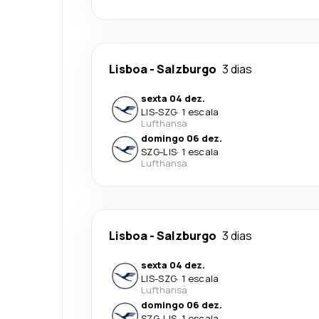
Lisboa
-
Salzburgo
3 dias
sexta 04 dez.
LIS
-
SZG
·
1 escala
Lufthansa
domingo 06 dez.
SZG
-
LIS
·
1 escala
Lufthansa
Lisboa
-
Salzburgo
3 dias
sexta 04 dez.
LIS
-
SZG
·
1 escala
Lufthansa
domingo 06 dez.
SZG
-
LIS
·
1 escala