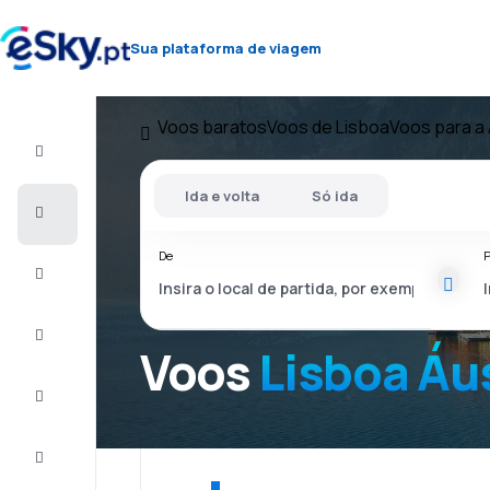
Sua plataforma de viagem
Voos baratos
Voos de Lisboa
Voos para a 
Voo+Hotel
Ida e volta
Só ida
Voos
baratos
De
P
Férias
City
Break
Voos
Lisboa Áu
Alojamentos
Ofertas