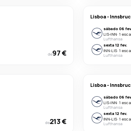
Lisboa
-
Innsbruc
sábado 06 fev
LIS
-
INN
·
1 esca
Lufthansa
sexta 12 fev.
97 €
INN
-
LIS
·
1 esca
de
Lufthansa
Lisboa
-
Innsbruc
sábado 06 fev
LIS
-
INN
·
1 esca
Lufthansa
sexta 12 fev.
213 €
INN
-
LIS
·
1 esca
de
Lufthansa