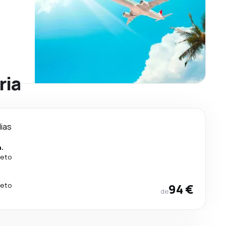
ria
dias
n.
reto
reto
94 €
de