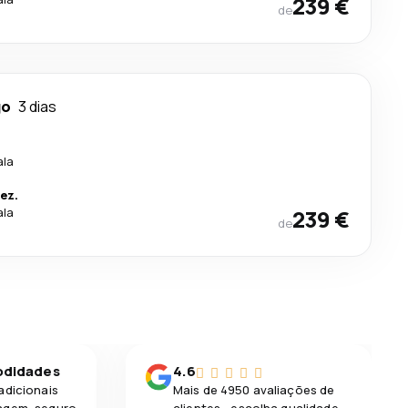
239 €
de
go
3 dias
ala
ez.
ala
239 €
de
odidades
4.6
adicionais
Mais de 4950 avaliações de