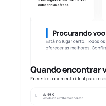
si em segundos em mais de 500
companhias aéreas.
Procurando voo
Está no lugar certo. Todos o
oferecer as melhores. Confir
Quando encontrar v
Encontre o momento ideal para reser
de 88 €
Voo de ida e volta mais barato