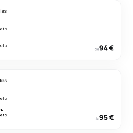
dias
reto
reto
94 €
de
dias
reto
n.
reto
95 €
de