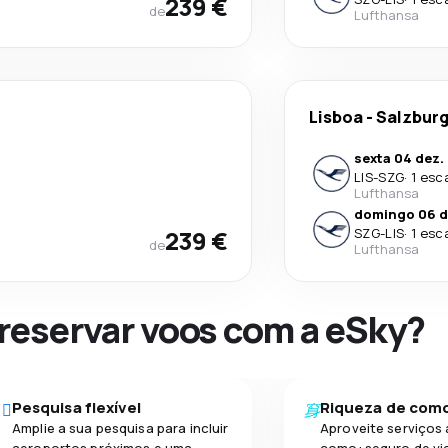
239 €
de
Lufthansa
Lisboa
-
Salzbur
sexta 04 dez.
LIS
-
SZG
·
1 esc
Lufthansa
domingo 06 d
239 €
SZG
-
LIS
·
1 esc
de
Lufthansa
 reservar voos com a eSky?
Pesquisa flexível
Riqueza de com
Amplie a sua pesquisa para incluir
Aproveite serviços 