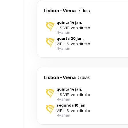
Lisboa
-
Viena
7 dias
quinta 14 jan.
LIS
-
VIE
·
voo direto
Ryanair
quarta 20 jan.
VIE
-
LIS
·
voo direto
Ryanair
Lisboa
-
Viena
5 dias
quinta 14 jan.
LIS
-
VIE
·
voo direto
Ryanair
segunda 18 jan.
VIE
-
LIS
·
voo direto
Ryanair