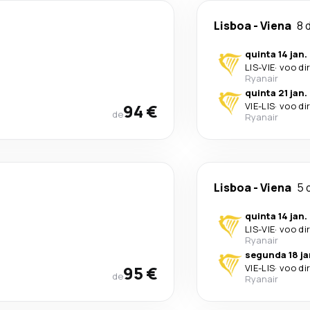
Lisboa
-
Viena
8 
quinta 14 jan.
LIS
-
VIE
·
voo di
Ryanair
quinta 21 jan.
94 €
VIE
-
LIS
·
voo di
de
Ryanair
Lisboa
-
Viena
5 
quinta 14 jan.
LIS
-
VIE
·
voo di
Ryanair
segunda 18 ja
95 €
VIE
-
LIS
·
voo di
de
Ryanair