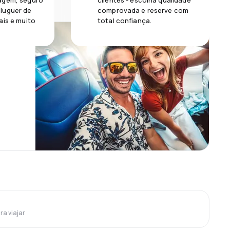
agem, seguro
clientes - escolha qualidade
luguer de
comprovada e reserve com
ais e muito
total confiança.
ra viajar