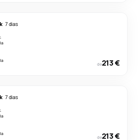
k
7 dias
.
la
la
213 €
de
k
7 dias
.
la
la
213 €
de