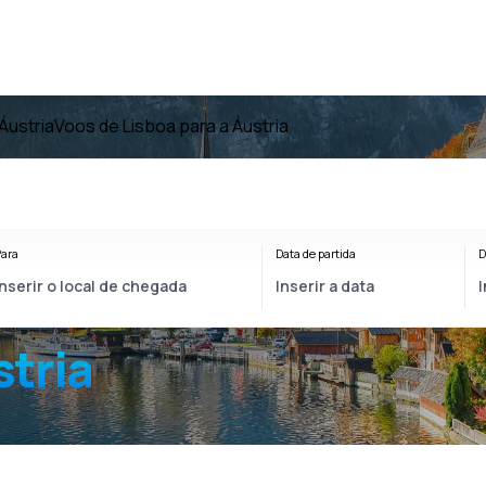
Áustria
Voos de Lisboa para a Áustria
ara
Data de partida
D
stria