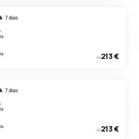
k
7 dias
.
la
la
213 €
de
k
7 dias
.
la
la
213 €
de