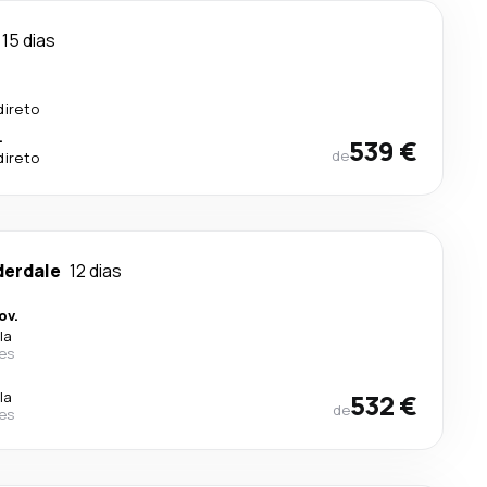
15 dias
direto
.
539 €
de
direto
derdale
12 dias
ov.
la
nes
la
532 €
de
nes