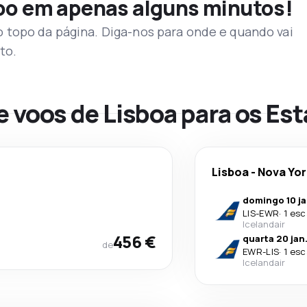
voo em apenas alguns minutos!
topo da página. Diga-nos para onde e quando vai
to.
e voos de Lisboa para os Es
Lisboa
-
Nova Yor
domingo 10 ja
LIS
-
EWR
·
1 esc
Icelandair
456 €
quarta 20 jan
de
EWR
-
LIS
·
1 esc
Icelandair