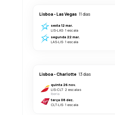
Lisboa
-
Las Vegas
11 dias
sexta 12 mar.
LIS
-
LAS
·
1 escala
segunda 22 mar.
LAS
-
LIS
·
1 escala
Lisboa
-
Charlotte
13 dias
quinta 26 nov.
LIS
-
CLT
·
2 escalas
Iberia
terça 08 dez.
CLT
-
LIS
·
1 escala