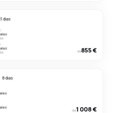
11 dias
.
alas
nes
.
alas
855 €
de
nes
u
8 dias
alas
alas
1 008 €
de