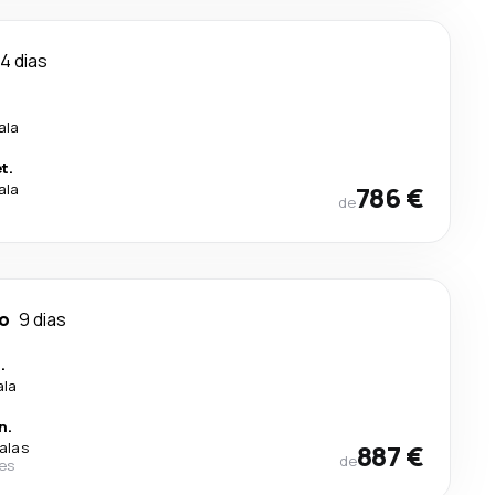
14 dias
ala
t.
ala
786 €
de
o
9 dias
.
ala
n.
alas
887 €
de
nes