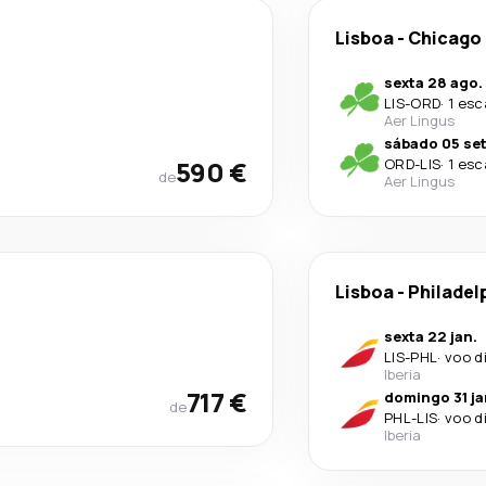
Lisboa
-
Chicago
sexta 28 ago.
LIS
-
ORD
·
1 esc
Aer Lingus
sábado 05 set
590 €
ORD
-
LIS
·
1 esc
de
Aer Lingus
Lisboa
-
Philadel
sexta 22 jan.
LIS
-
PHL
·
voo d
Iberia
717 €
domingo 31 ja
de
PHL
-
LIS
·
voo d
Iberia