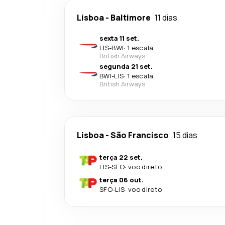
Lisboa
-
Baltimore
11 dias
sexta 11 set.
LIS
-
BWI
·
1 escala
British Airways
segunda 21 set.
BWI
-
LIS
·
1 escala
British Airways
Lisboa
-
São Francisco
15 dias
terça 22 set.
LIS
-
SFO
·
voo direto
terça 06 out.
SFO
-
LIS
·
voo direto