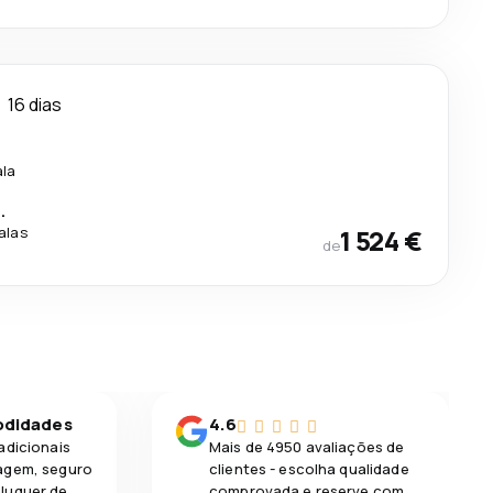
16 dias
ala
.
alas
1 524 €
de
odidades
4.6
adicionais
Mais de 4950 avaliações de
agem, seguro
clientes - escolha qualidade
luguer de
comprovada e reserve com