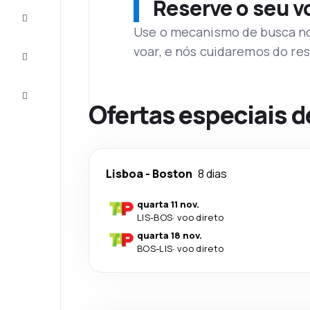
Reserve o seu 
Complete
a viagem
Use o mecanismo de busca no 
voar, e nós cuidaremos do res
Inspirações
e dicas
Atendimento
Cliente
Ofertas especiais d
Lisboa
-
Boston
8 dias
quarta 11 nov.
LIS
-
BOS
·
voo direto
quarta 18 nov.
BOS
-
LIS
·
voo direto