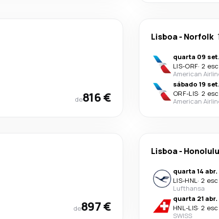
Lisboa
-
Norfolk
quarta 09 set
LIS
-
ORF
·
2 esc
American Airli
sábado 19 set
816 €
ORF
-
LIS
·
2 esc
de
American Airli
Lisboa
-
Honolul
quarta 14 abr.
LIS
-
HNL
·
2 esc
Lufthansa
quarta 21 abr.
897 €
HNL
-
LIS
·
2 esc
de
SWISS