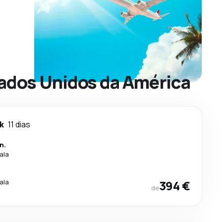
tados Unidos da América
k
11 dias
n.
ala
.
ala
394 €
de