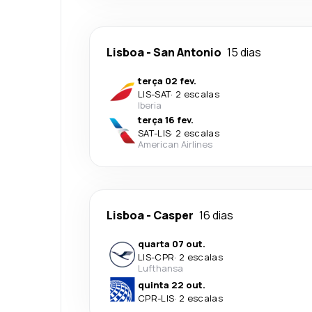
Lisboa
-
San Antonio
15 dias
terça 02 fev.
LIS
-
SAT
·
2 escalas
Iberia
terça 16 fev.
SAT
-
LIS
·
2 escalas
American Airlines
Lisboa
-
Casper
16 dias
quarta 07 out.
LIS
-
CPR
·
2 escalas
Lufthansa
quinta 22 out.
CPR
-
LIS
·
2 escalas