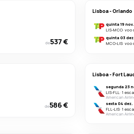
Lisboa
-
Orlando
quinta 19 nov.
LIS
-
MCO
·
voo 
quinta 03 dez
537 €
de
MCO
-
LIS
·
voo 
Lisboa
-
Fort Lau
segunda 23 n
LIS
-
FLL
·
1 esca
American Airli
586 €
sexta 04 dez.
de
FLL
-
LIS
·
1 esca
American Airli