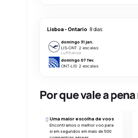
Lisboa
-
Ontario
8 dias
domingo 31 jan.
LIS
-
ONT
·
2 escalas
Lufthansa
domingo 07 fev.
ONT
-
LIS
·
2 escalas
Por que vale a pena
Uma maior escolha de voos
Encontramos o melhor voo para
si em segundos em mais de 500
companhias aéreas.