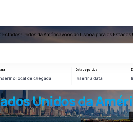
s Estados Unidos da América
Voos de Lisboa para os Estados 
ara
Data de partida
D
tados Unidos da Amér