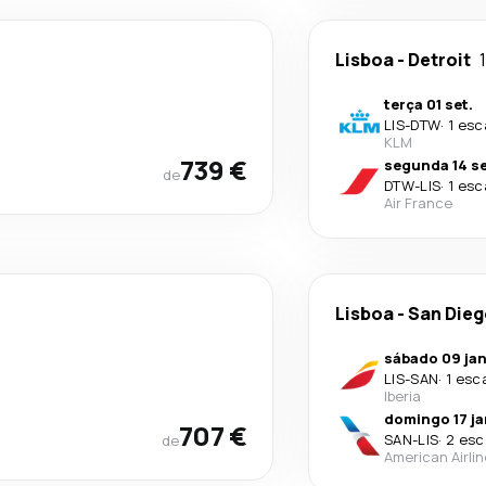
Lisboa
-
Detroit
terça 01 set.
LIS
-
DTW
·
1 esc
KLM
739 €
segunda 14 se
de
DTW
-
LIS
·
1 esc
Air France
Lisboa
-
San Dieg
sábado 09 jan
LIS
-
SAN
·
1 esc
Iberia
domingo 17 ja
707 €
SAN
-
LIS
·
2 esc
de
American Airli