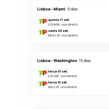
Lisboa
-
Miami
9 dias
quinta 17 set.
LIS
-
MIA
·
voo direto
sexta 25 set.
MIA
-
LIS
·
voo direto
Lisboa
-
Washington
15 dias
terça 01 set.
LIS
-
IAD
·
voo direto
terça 15 set.
IAD
-
LIS
·
voo direto