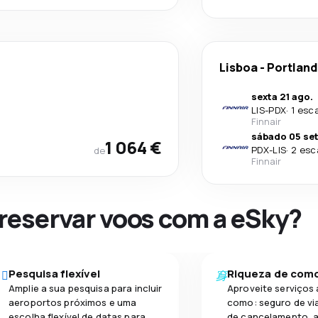
Lisboa
-
Portland
sexta 21 ago.
LIS
-
PDX
·
1 esc
Finnair
sábado 05 set
1 064 €
PDX
-
LIS
·
2 esc
de
Finnair
 reservar voos com a eSky?
Pesquisa flexível
Riqueza de com
Amplie a sua pesquisa para incluir
Aproveite serviços 
aeroportos próximos e uma
como: seguro de vi
escolha flexível de datas para
de cancelamento, a