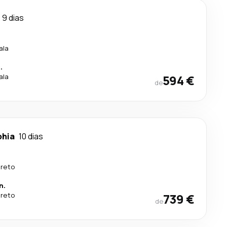
9 dias
ala
.
ala
594 €
de
phia
10 dias
ireto
n.
ireto
739 €
de