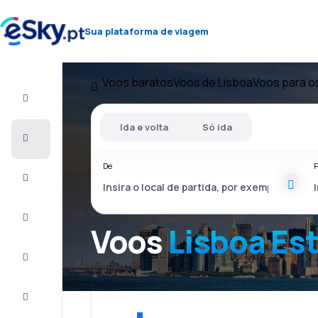
Sua plataforma de viagem
Voos baratos
Voos de Lisboa
Voos para o
Voo+Hotel
Ida e volta
Só ida
Voos
baratos
De
P
Férias
City
Break
Voos
Lisboa Es
Alojamentos
Ofertas