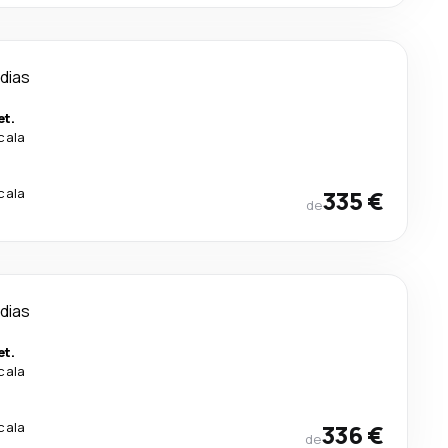
 dias
et.
cala
cala
335 €
de
 dias
et.
cala
cala
336 €
de