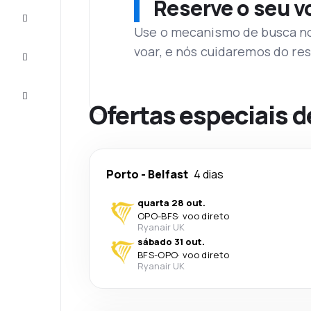
Reserve o seu 
Complete
a viagem
Use o mecanismo de busca no 
voar, e nós cuidaremos do res
Inspirações
e dicas
Atendimento
Cliente
Ofertas especiais d
Porto
-
Belfast
4 dias
quarta 28 out.
OPO
-
BFS
·
voo direto
Ryanair UK
sábado 31 out.
BFS
-
OPO
·
voo direto
Ryanair UK