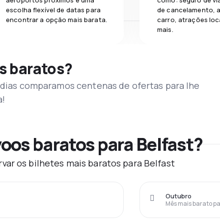
aeroportos próximos e uma
como: seguro de vi
escolha flexível de datas para
de cancelamento, a
encontrar a opção mais barata.
carro, atrações loc
mais.
s baratos?
s dias comparamos centenas de ofertas para lhe
a!
oos baratos para Belfast?
var os bilhetes mais baratos para Belfast
Outubro
Mês mais barato pa