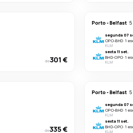
Porto
-
Belfast
5
segunda 07 s
OPO
-
BHD
·
1 es
KLM
sexta 11 set.
301 €
BHD
-
OPO
·
1 es
de
KLM
Porto
-
Belfast
5
segunda 07 s
OPO
-
BHD
·
1 es
KLM
sexta 11 set.
335 €
BHD
-
OPO
·
1 es
de
KLM