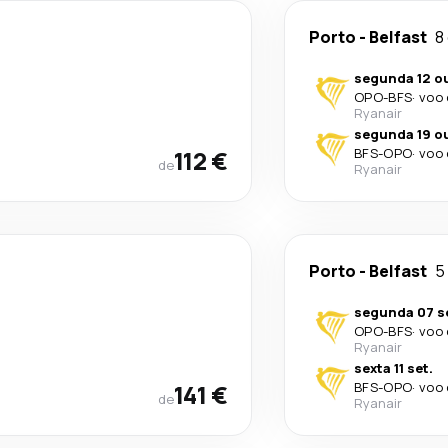
Porto
-
Belfast
8
segunda 12 ou
OPO
-
BFS
·
voo 
Ryanair
segunda 19 ou
112 €
BFS
-
OPO
·
voo 
de
Ryanair
Porto
-
Belfast
5
segunda 07 s
OPO
-
BFS
·
voo 
Ryanair
sexta 11 set.
141 €
BFS
-
OPO
·
voo 
de
Ryanair