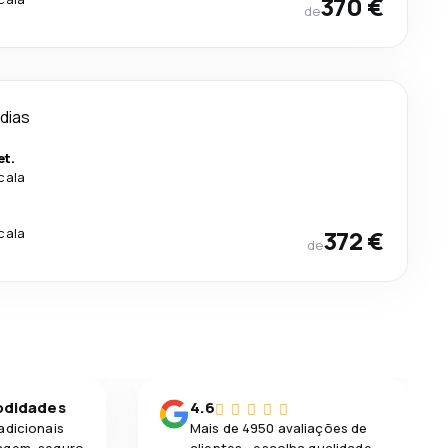
370 €
de
 dias
et.
cala
cala
372 €
de
odidades
4.6
adicionais
Mais de 4950 avaliações de