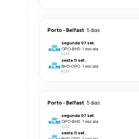
Porto
-
Belfast
5 dias
segunda 07 set.
OPO
-
BHD
·
1 escala
KLM
sexta 11 set.
BHD
-
OPO
·
1 escala
KLM
Porto
-
Belfast
5 dias
segunda 07 set.
OPO
-
BHD
·
1 escala
KLM
sexta 11 set.
BHD
-
OPO
·
1 escala