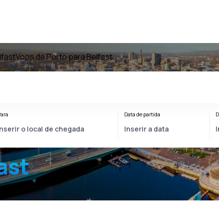
lfast
Voos de Porto para Belfast
ara
Data de partida
D
ast