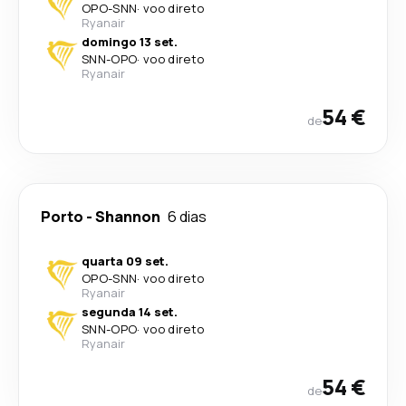
OPO
-
SNN
·
voo direto
Ryanair
domingo 13 set.
SNN
-
OPO
·
voo direto
Ryanair
54 €
de
Porto
-
Shannon
6 dias
quarta 09 set.
OPO
-
SNN
·
voo direto
Ryanair
segunda 14 set.
SNN
-
OPO
·
voo direto
Ryanair
54 €
de