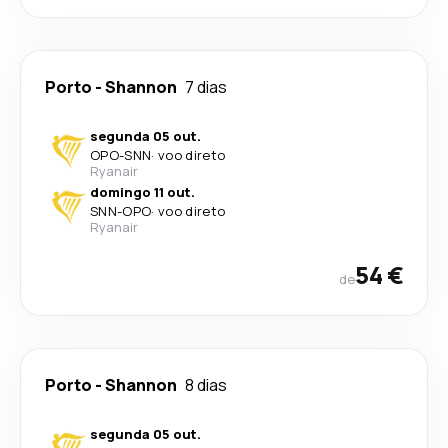
Porto
-
Shannon
7 dias
segunda 05 out.
OPO
-
SNN
·
voo direto
Ryanair
domingo 11 out.
SNN
-
OPO
·
voo direto
Ryanair
54 €
de
Porto
-
Shannon
8 dias
segunda 05 out.