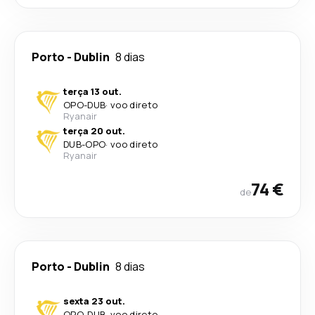
Porto
-
Dublin
8 dias
terça 13 out.
OPO
-
DUB
·
voo direto
Ryanair
terça 20 out.
DUB
-
OPO
·
voo direto
Ryanair
74 €
de
Porto
-
Dublin
8 dias
sexta 23 out.
OPO
-
DUB
·
voo direto