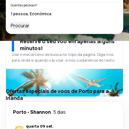
Quantas pessoas?
Procurar
Reserve o seu voo em apenas alguns
minutos!
Use o mecanismo de busca no topo da página. Diga-nos
para onde e quando vai voar, e nós cuidaremos do resto.
Ofertas especiais de voos de Porto para a
Irlanda
Porto
-
Shannon
5 dias
quarta 09 set.