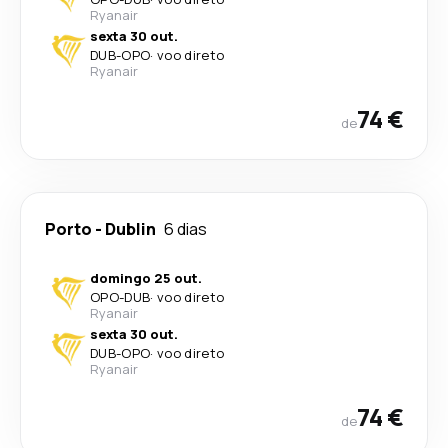
Ryanair
sexta 30 out.
DUB
-
OPO
·
voo direto
Ryanair
74 €
de
Porto
-
Dublin
6 dias
domingo 25 out.
OPO
-
DUB
·
voo direto
Ryanair
sexta 30 out.
DUB
-
OPO
·
voo direto
Ryanair
74 €
de