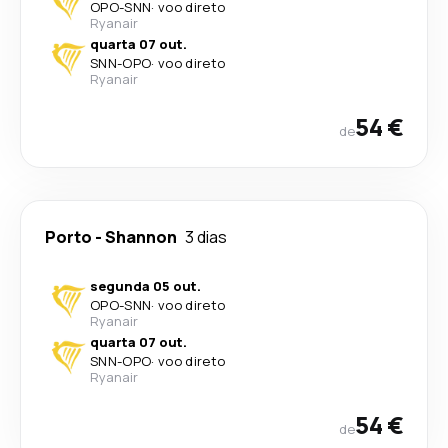
OPO
-
SNN
·
voo direto
Ryanair
quarta 07 out.
SNN
-
OPO
·
voo direto
Ryanair
54 €
de
Porto
-
Shannon
3 dias
segunda 05 out.
OPO
-
SNN
·
voo direto
Ryanair
quarta 07 out.
SNN
-
OPO
·
voo direto
Ryanair
54 €
de