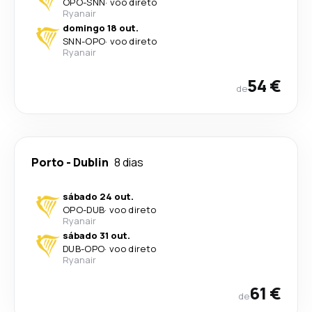
OPO
-
SNN
·
voo direto
Ryanair
domingo 18 out.
SNN
-
OPO
·
voo direto
Ryanair
54 €
de
Porto
-
Dublin
8 dias
sábado 24 out.
OPO
-
DUB
·
voo direto
Ryanair
sábado 31 out.
DUB
-
OPO
·
voo direto
Ryanair
61 €
de