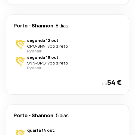
Porto
-
Shannon
8 dias
segunda 12 out.
OPO
-
SNN
·
voo direto
Ryanair
segunda 19 out.
SNN
-
OPO
·
voo direto
Ryanair
54 €
de
Porto
-
Shannon
5 dias
quarta 14 out.