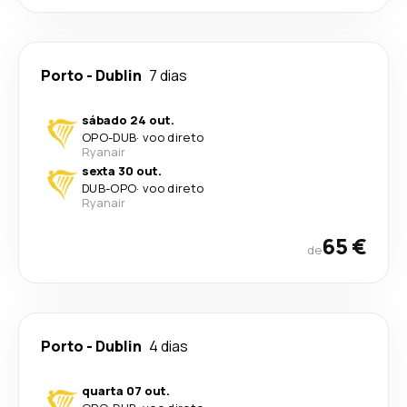
Porto
-
Dublin
7 dias
sábado 24 out.
OPO
-
DUB
·
voo direto
Ryanair
sexta 30 out.
DUB
-
OPO
·
voo direto
Ryanair
65 €
de
Porto
-
Dublin
4 dias
quarta 07 out.