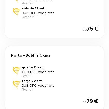
Ryanair
sábado 31 out.
DUB
-
OPO
·
voo direto
Ryanair
75 €
de
Porto
-
Dublin
6 dias
quinta 17 set.
OPO
-
DUB
·
voo direto
Ryanair
terça 22 set.
DUB
-
OPO
·
voo direto
Ryanair
79 €
de