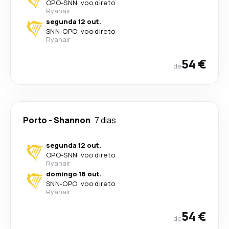
OPO
-
SNN
·
voo direto
Ryanair
segunda 12 out.
SNN
-
OPO
·
voo direto
Ryanair
54 €
de
Porto
-
Shannon
7 dias
segunda 12 out.
OPO
-
SNN
·
voo direto
Ryanair
domingo 18 out.
SNN
-
OPO
·
voo direto
Ryanair
54 €
de