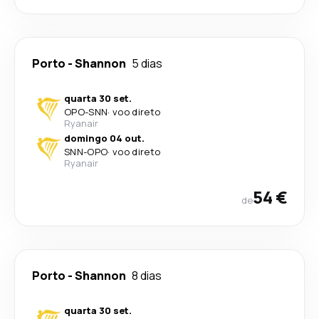
Porto
-
Shannon
5 dias
quarta 30 set.
OPO
-
SNN
·
voo direto
Ryanair
domingo 04 out.
SNN
-
OPO
·
voo direto
Ryanair
54 €
de
Porto
-
Shannon
8 dias
quarta 30 set.