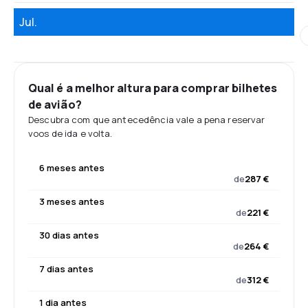
Jul.
Qual é a melhor altura para comprar bilhetes
de avião?
Descubra com que antecedência vale a pena reservar
voos de ida e volta.
6 meses antes
de
287 €
3 meses antes
de
221 €
30 dias antes
de
264 €
7 dias antes
de
312 €
1 dia antes