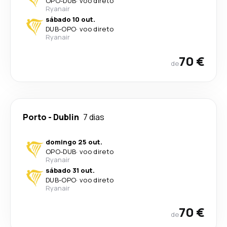
OPO
-
DUB
·
voo direto
Ryanair
sábado 10 out.
DUB
-
OPO
·
voo direto
Ryanair
70 €
de
Porto
-
Dublin
7 dias
domingo 25 out.
OPO
-
DUB
·
voo direto
Ryanair
sábado 31 out.
DUB
-
OPO
·
voo direto
Ryanair
70 €
de