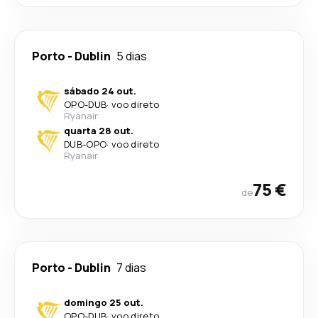
Porto
-
Dublin
5 dias
sábado 24 out.
OPO
-
DUB
·
voo direto
Ryanair
quarta 28 out.
DUB
-
OPO
·
voo direto
Ryanair
75 €
de
Porto
-
Dublin
7 dias
domingo 25 out.
OPO
-
DUB
·
voo direto