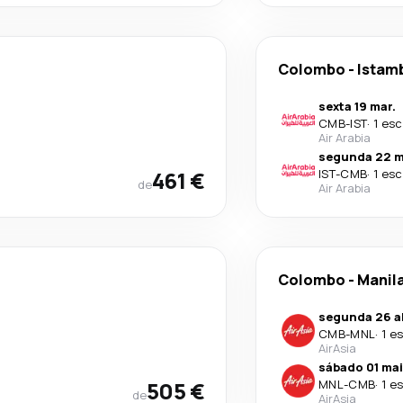
Colombo
-
Istam
sexta 19 mar.
CMB
-
IST
·
1 esc
Air Arabia
segunda 22 m
461 €
IST
-
CMB
·
1 esc
de
Air Arabia
Colombo
-
Manil
segunda 26 a
CMB
-
MNL
·
1 e
AirAsia
sábado 01 mai
505 €
MNL
-
CMB
·
1 e
de
AirAsia