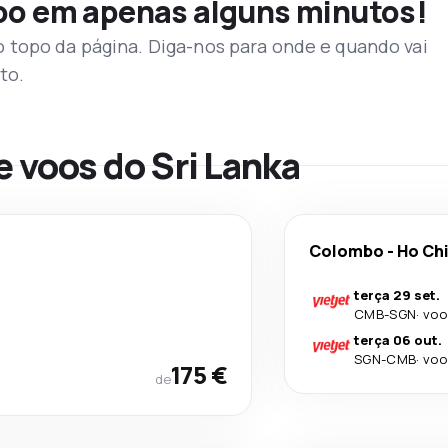
voo em apenas alguns minutos!
topo da página. Diga-nos para onde e quando vai
to.
e voos do Sri Lanka
Colombo
-
Ho Chi
terça 29 set.
CMB
-
SGN
·
voo
terça 06 out.
SGN
-
CMB
·
voo
175 €
de