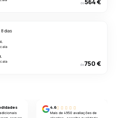
564 €
de
8 dias
l.
scala
l.
scala
750 €
de
odidades
4.6
adicionais
Mais de 4950 avaliações de