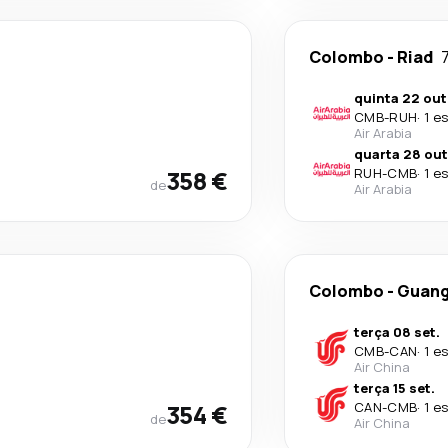
Colombo
-
Riad
7
quinta 22 out
CMB
-
RUH
·
1 e
Air Arabia
quarta 28 out
358 €
RUH
-
CMB
·
1 e
de
Air Arabia
Colombo
-
Guan
terça 08 set.
CMB
-
CAN
·
1 e
Air China
terça 15 set.
354 €
CAN
-
CMB
·
1 e
de
Air China