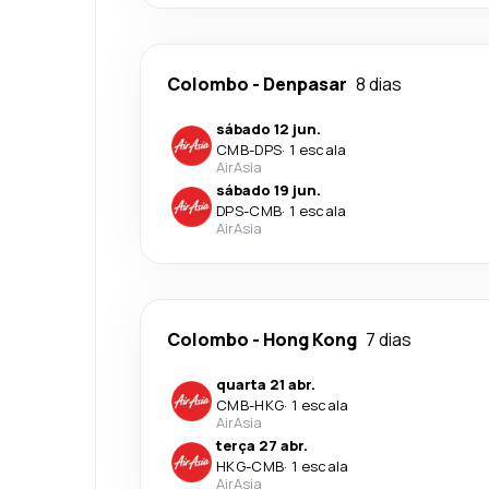
Colombo
-
Denpasar
8 dias
sábado 12 jun.
CMB
-
DPS
·
1 escala
AirAsia
sábado 19 jun.
DPS
-
CMB
·
1 escala
AirAsia
Colombo
-
Hong Kong
7 dias
quarta 21 abr.
CMB
-
HKG
·
1 escala
AirAsia
terça 27 abr.
HKG
-
CMB
·
1 escala
AirAsia