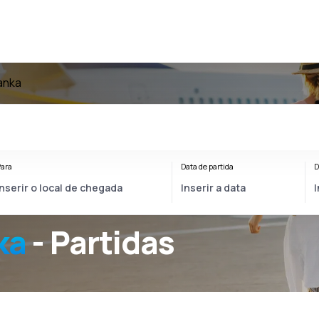
anka
ara
Data de partida
D
ka
- Partidas