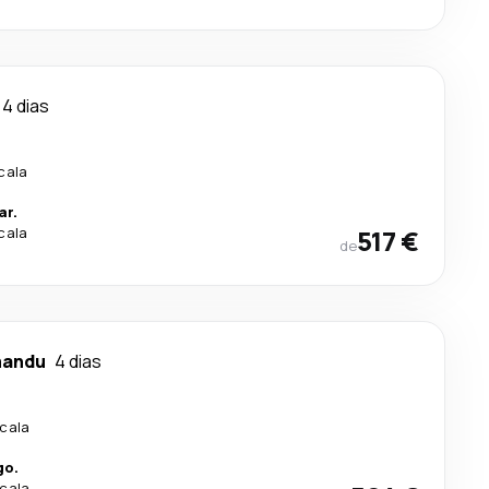
4 dias
cala
ar.
cala
517 €
de
mandu
4 dias
scala
go.
scala