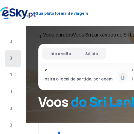
Sua plataforma de viagem
Voos baratos
Voos Sri Lanka
Voos do Sri L
Voo+Hotel
Ida e volta
Só ida
Voos
baratos
De
P
Férias
City
Break
Voos
do Sri Lan
Alojamentos
Ofertas