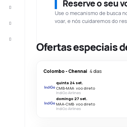
Reserve o seu 
Complete
a viagem
Use o mecanismo de busca no 
voar, e nós cuidaremos do res
Inspirações
e dicas
Atendimento
Cliente
Ofertas especiais d
Colombo
-
Chennai
4 dias
quinta 24 set.
CMB
-
MAA
·
voo direto
IndiGo Airlines
domingo 27 set.
MAA
-
CMB
·
voo direto
IndiGo Airlines