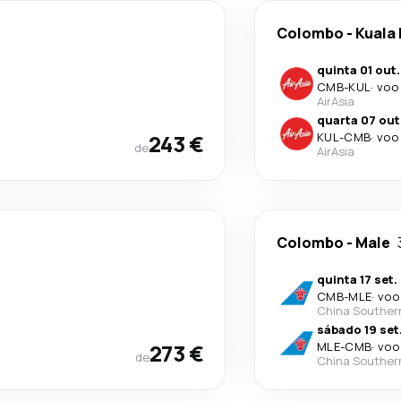
Colombo
-
Kuala
quinta 01 out.
CMB
-
KUL
·
voo 
AirAsia
quarta 07 out
243 €
KUL
-
CMB
·
voo 
de
AirAsia
Colombo
-
Male
quinta 17 set.
CMB
-
MLE
·
voo
China Souther
sábado 19 set
273 €
MLE
-
CMB
·
voo
de
China Souther