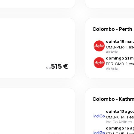
Colombo
-
Perth
quinta 18 mar.
CMB
-
PER
·
1 es
AirAsia
domingo 21 m
515 €
PER
-
CMB
·
1 es
de
AirAsia
Colombo
-
Kath
quinta 13 ago.
CMB
-
KTM
·
1 e
IndiGo Airlines
domingo 16 a
KTM
-
CMB
·
1 e