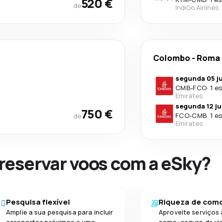
520 €
de
IndiGo Airlines
Colombo
-
Roma
segunda 05 ju
CMB
-
FCO
·
1 e
Emirates
segunda 12 ju
750 €
FCO
-
CMB
·
1 e
de
Emirates
 reservar voos com a eSky?
Pesquisa flexível
Riqueza de com
Amplie a sua pesquisa para incluir
Aproveite serviços 