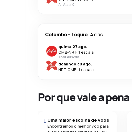
AirAsia X
Colombo
-
Tóquio
4 dias
quinta 27 ago.
CMB
-
NRT
·
1 escala
Thai AirAsia
domingo 30 ago.
NRT
-
CMB
·
1 escala
Por que vale a pena
Uma maior escolha de voos
Encontramos o melhor voo para