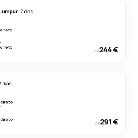
 Lumpur
7 dias
direto
.
direto
244 €
de
3 dias
 direto
n
.
 direto
291 €
de
n