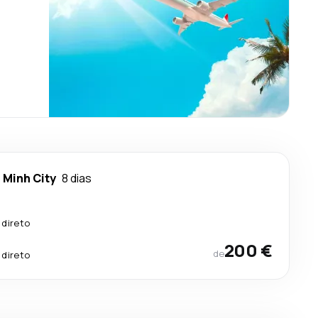
 Minh City
8 dias
 direto
200 €
de
 direto