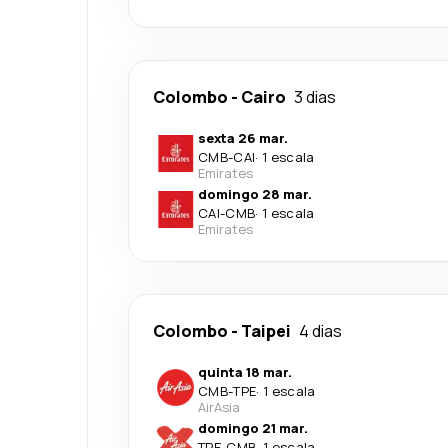
Colombo
-
Cairo
3 dias
sexta 26 mar.
CMB
-
CAI
·
1 escala
Emirates
domingo 28 mar.
CAI
-
CMB
·
1 escala
Emirates
Colombo
-
Taipei
4 dias
quinta 18 mar.
CMB
-
TPE
·
1 escala
AirAsia
domingo 21 mar.
TPE
-
CMB
·
1 escala