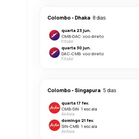
Colombo
-
Dhaka
8 dias
quarta 23 jun.
CMB
-
DAC
·
voo direto
FitsAir
quarta 30 jun.
DAC
-
CMB
·
voo direto
FitsAir
Colombo
-
Singapura
5 dias
quarta 17 fev.
CMB
-
SIN
·
1 escala
AirAsia
domingo 21 fev.
SIN
-
CMB
·
1 escala
AirAsia