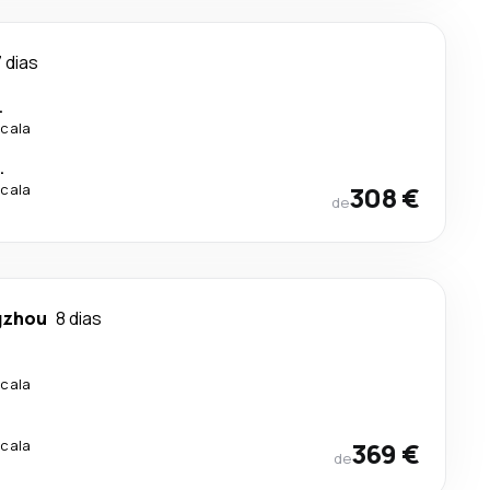
 dias
.
scala
.
scala
308 €
de
gzhou
8 dias
scala
scala
369 €
de