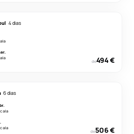
bul
4 dias
ala
ar.
ala
494 €
de
a
6 dias
br.
scala
.
scala
506 €
de