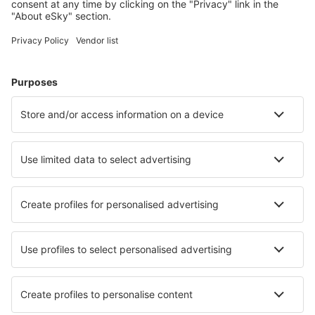
Palermo Punta Raisi (PMO)
Pantelleria Airport (PNL)
Brindisi Papola Casale (BDS)
Parma Intl Airport (PMF)
Pisa Galileo Galilei (PSA)
Reggio Calabria Airport (REG)
Trieste Ronchi dei Legionari (TRS)
Salerno Pontecagnano (QSR)
Veneza
Perugia S. Egidio (PEG)
Lamezia Terme Sant'Eufemia (SUF)