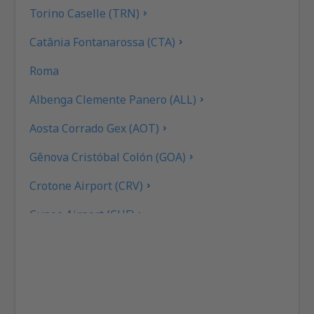
Torino Caselle (TRN)
Catânia Fontanarossa (CTA)
Roma
Albenga Clemente Panero (ALL)
Aosta Corrado Gex (AOT)
Gênova Cristóbal Colón (GOA)
Crotone Airport (CRV)
Cuneo Airport (CUF)
Cagliari Elmas (CAG)
Rimini F. Fellini (RMI)
Ancona Falconara (AOI)