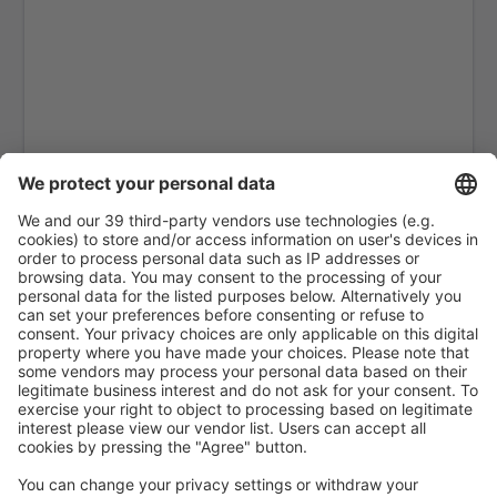
Roma
Bréscia Gabriele D'Annunzio (VBS)
Gino Lisa (FOG)
Bolonha Guillermo Marconi (BLQ)
Lampedusa Airport (LMP)
Milão
Forli Luigi Ridolfi (FRL)
Milão
Veneza
Elba Marina di Campo (EBA)
Olbia Costa Esmeralda (OLB)