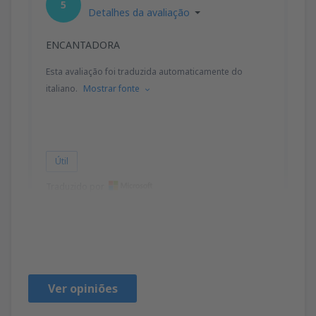
5
Detalhes da avaliação
ENCANTADORA
Esta avaliação foi traduzida automaticamente do
italiano.
Mostrar fonte
Útil
Traduzido por
Tiziana
Włochy,
Abril 2024
Ver opiniões