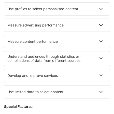
Verona Villafrancai (VRN)
Trapani Birgi (TPS)
Comiso Vincenzo Magliocco (CIY)