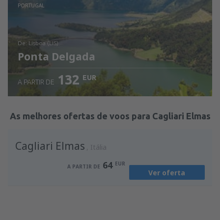
Ver detalhes
PORTUGAL
de: Lisboa (LIS)
Ponta Delgada
132
EUR
A PARTIR DE
Ver detalhes
As melhores ofertas de voos para Cagliari Elmas
Cagliari Elmas
Itália
64
EUR
A PARTIR DE
Ver oferta