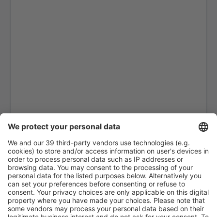
Porvenir (WPR)
Punta Arenas C. Ibanez (PUQ)
Guardia Marina Zañartu Airport (WPU)
Aeroporto Ricardo García Posada (ESR)
Teniente Julio Gallardo Airport (PNT)
Balmaceda Teniente Vidal (BBA)