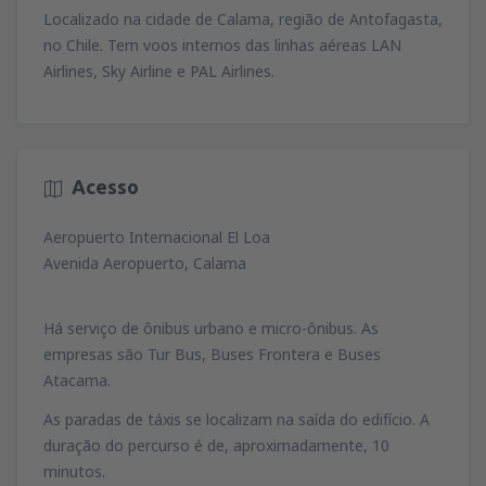
79
Localizado na cidade de Calama, região de Antofagasta,
de
Lisboa, Lisboa Airport
(LIS)
A PARTIR DE
EUR
74
no Chile. Tem voos internos das linhas aéreas LAN
A PARTIR DE
EUR
de
Porto, Francisco Sá Carneiro
(OPO)
Airlines, Sky Airline e PAL Airlines.
164
de
Porto, Francisco Sá Carneiro
(OPO)
A PARTIR DE
EUR
34
de
Lisboa, Lisboa Airport
(LIS)
A PARTIR DE
EUR
81
A PARTIR DE
EUR
de
Porto, Francisco Sá Carneiro
(OPO)
127
de
Faro, Faro Airport
(FAO)
A PARTIR DE
EUR
Acesso
34
de
Porto, Francisco Sá Carneiro
(OPO)
A PARTIR DE
EUR
72
A PARTIR DE
EUR
Aeropuerto Internacional El Loa
de
Lisboa, Lisboa Airport
(LIS)
Avenida Aeropuerto, Calama
36
A PARTIR DE
EUR
Há serviço de ônibus urbano e micro-ônibus. As
de
Lisboa, Lisboa Airport
(LIS)
empresas são Tur Bus, Buses Frontera e Buses
67
A PARTIR DE
EUR
Atacama.
As paradas de táxis se localizam na saída do edifício. A
duração do percurso é de, aproximadamente, 10
minutos.