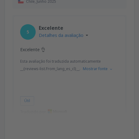
Chile,
Junho 2025
Excelente
5
Detalhes da avaliação
Excelente 👌
Esta avaliação foi traduzida automaticamente
__{reviews-list.From_lang_es_cl}__.
Mostrar fonte
Útil
Traduzido por
Eduardo Benedicto
Chile,
Janeiro 2025