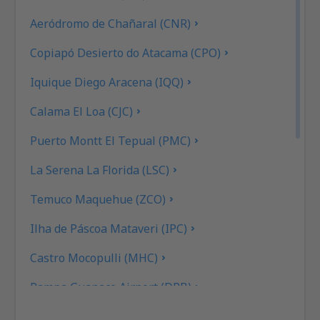
Aeródromo de Chañaral (CNR)
Copiapó Desierto do Atacama (CPO)
Iquique Diego Aracena (IQQ)
Calama El Loa (CJC)
Puerto Montt El Tepual (PMC)
La Serena La Florida (LSC)
Temuco Maquehue (ZCO)
Ilha de Páscoa Mataveri (IPC)
Castro Mocopulli (MHC)
Pampa Guanaco Airport (DPB)
Valdivia Pichoy (ZAL)