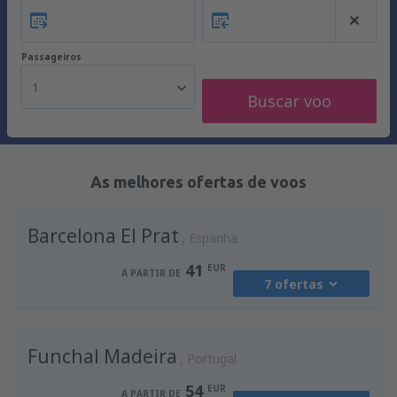
Passageiros
1
Buscar voo
As melhores ofertas de voos
Barcelona El Prat
Espanha
41
EUR
A PARTIR DE
7 ofertas
de
Porto, Francisco Sá Carneiro
(OPO)
Funchal Madeira
41
Portugal
A PARTIR DE
EUR
54
EUR
A PARTIR DE