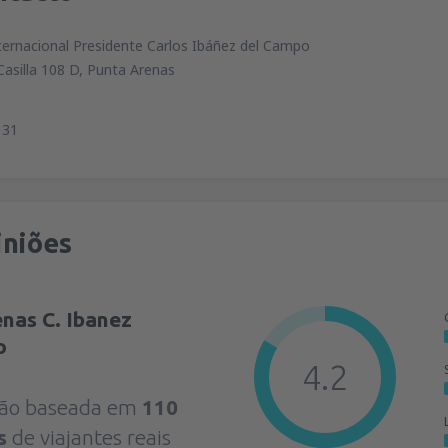
ternacional Presidente Carlos Ibáñez del Campo
asilla 108 D, Punta Arenas
131
iniões
nas C. Ibanez
o
4.2
ação baseada em
110
s
de viajantes reais