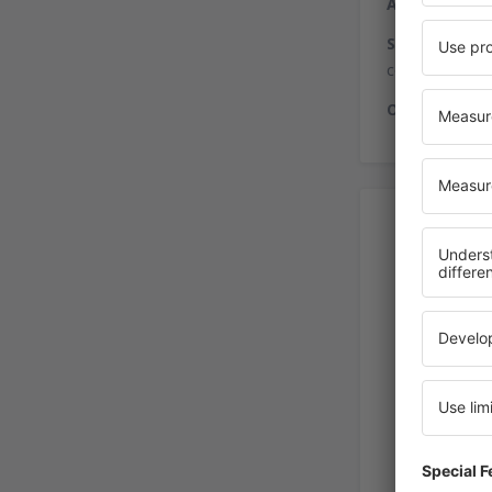
Aluguel de ca
Serviços para
companhia aér
Outros serviç
Alu