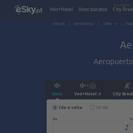
Voo+Hotel
Voo+Hotel
Voos baratos
City Bre
eSky.pt
Aeroportos
Chile
Pun
Ae
Aeropuerto 
Voos
Voo+Hotel
City Brea
Ida e volta
Só ida
De
P