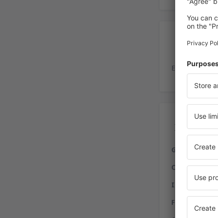
Es
Estacionament
Ser
Gastronomia
Compras:
dut
Internet:
há r
Finanças:
cai