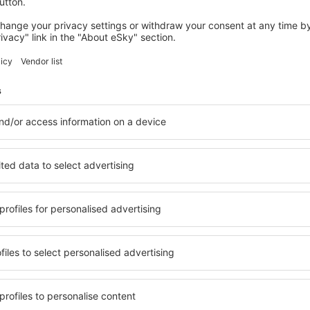
tacionamento
o com 400 vagas.
viços
:
restaurante, bar e lanchonete.
y-free, lojas de presentes, banca de jornais e tabacaria.
ede wi-fi.
xa eletrônico e casas de câmbio.