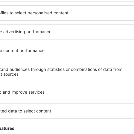
rros:
Autoeurope, Avis, Hertz, First, Record Rent a Car e Sixt.
 deficientes:
infraestrutura adaptada em banheiros, elevadores e ac
ea.
os:
informações gerais e turísticas, primeiros socorros.
guer de carros