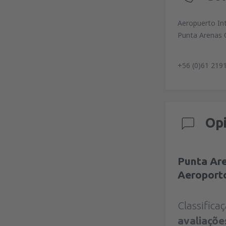
Aeropuerto In
Punta Arenas C
+56 (0)61 219
Op
Punta Are
Aeroport
Classific
avaliaçõe