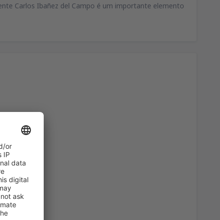
idente Carlos Ibañez del Campo é um importante elemento
74
)
A PARTIR DE
EUR
164
ro
(OPO)
A PARTIR DE
EUR
35
ro
(OPO)
A PARTIR DE
EUR
81
)
A PARTIR DE
EUR
127
ro
(OPO)
A PARTIR DE
EUR
34
A PARTIR DE
EUR
72
ro
(OPO)
A PARTIR DE
EUR
36
)
A PARTIR DE
EUR
67
)
A PARTIR DE
EUR