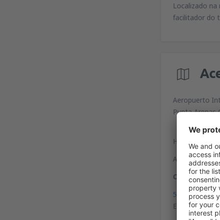
Localizado na
facilitador do
Ac
Aeropuerto In
Punta Arenas C
Há serviço de 
As paradas de t
Coordenadas
53°00'18"S, 7
Encontra-se a