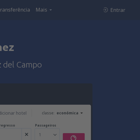
ransferência
Mais
Entrar
nez
ez del Campo
dicionar hotel
classe:
económica
regresso
Passageiros
1