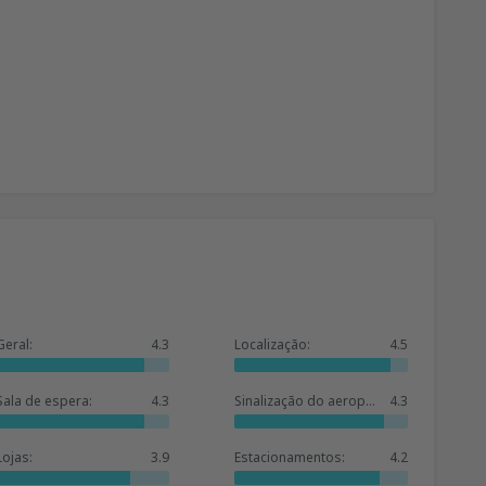
Geral:
4.3
Localização:
4.5
Sala de espera:
4.3
Sinalização do aeroporto:
4.3
Lojas:
3.9
Estacionamentos:
4.2