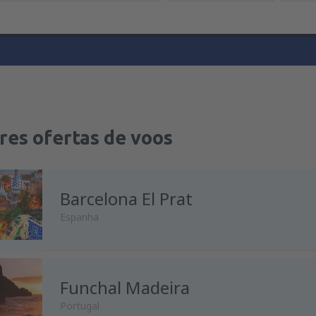
res ofertas de voos
Barcelona El Prat
Espanha
Funchal Madeira
de
Porto, Francisco Sá Carnei
Portugal