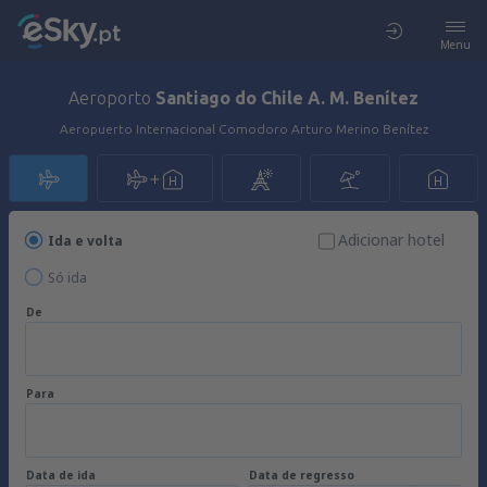
Menu
Aeroporto
Santiago do Chile A. M. Benítez
Aeropuerto Internacional Comodoro Arturo Merino Benítez
Adicionar hotel
Ida e volta
Só ida
De
Para
Data de ida
Data de regresso