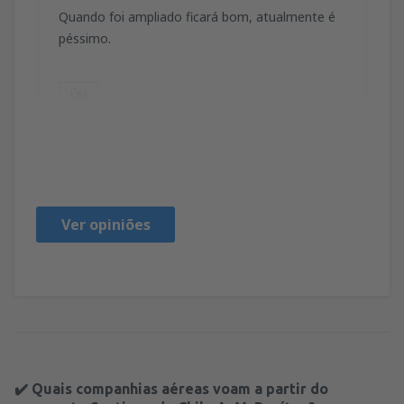
Quando foi ampliado ficará bom, atualmente é
péssimo.
Útil
JEAN
Brasilien,
Fevereiro 2019
Ver opiniões
✔️ Quais companhias aéreas voam a partir do