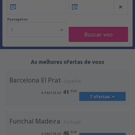
Passageiros
1
Buscar voo
As melhores ofertas de voos
Barcelona El Prat
Espanha
41
EUR
A PARTIR DE
7 ofertas
de
Porto, Francisco Sá Carneiro
(OPO)
Funchal Madeira
41
Portugal
A PARTIR DE
EUR
46
EUR
A PARTIR DE