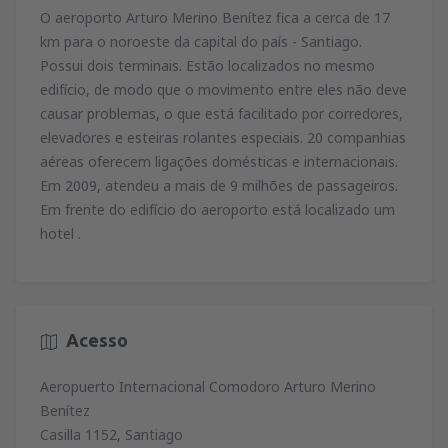
79
O aeroporto Arturo Merino Benítez fica a cerca de 17
de
Lisboa, Lisboa Airport
(LIS)
A PARTIR DE
EUR
74
km para o noroeste da capital do país - Santiago.
A PARTIR DE
EUR
de
Porto, Francisco Sá Carneiro
(OPO)
Possui dois terminais. Estão localizados no mesmo
164
de
Porto, Francisco Sá Carneiro
(OPO)
A PARTIR DE
EUR
edifício, de modo que o movimento entre eles não deve
34
de
Lisboa, Lisboa Airport
(LIS)
A PARTIR DE
EUR
causar problemas, o que está facilitado por corredores,
81
A PARTIR DE
EUR
de
Porto, Francisco Sá Carneiro
(OPO)
elevadores e esteiras rolantes especiais. 20 companhias
128
de
Faro, Faro Airport
(FAO)
A PARTIR DE
EUR
aéreas oferecem ligações domésticas e internacionais.
34
de
Porto, Francisco Sá Carneiro
(OPO)
A PARTIR DE
EUR
Em 2009, atendeu a mais de 9 milhões de passageiros.
72
A PARTIR DE
EUR
Em frente do edifício do aeroporto está localizado um
hotel .
de
Lisboa, Lisboa Airport
(LIS)
36
A PARTIR DE
EUR
de
Lisboa, Lisboa Airport
(LIS)
70
Acesso
A PARTIR DE
EUR
Aeropuerto Internacional Comodoro Arturo Merino
Benítez
Casilla 1152, Santiago