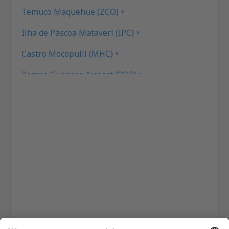
Temuco Maquehue (ZCO)
Ilha de Páscoa Mataveri (IPC)
Castro Mocopulli (MHC)
Pampa Guanaco Airport (DPB)
Valdivia Pichoy (ZAL)
Porvenir (WPR)
Punta Arenas C. Ibanez (PUQ)
Guardia Marina Zañartu Airport (WPU)
Aeroporto Ricardo García Posada (ESR)
Teniente Julio Gallardo Airport (PNT)
Balmaceda Teniente Vidal (BBA)