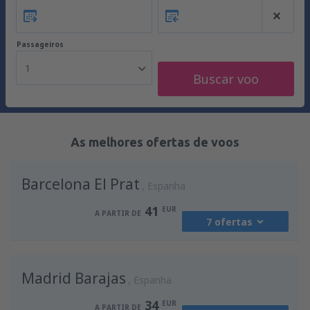
Passageiros
1
Buscar voo
As melhores ofertas de voos
Barcelona El Prat
Espanha
41
EUR
A PARTIR DE
7 ofertas
de
Porto, Francisco Sá Carneiro
(OPO)
Madrid Barajas
41
Espanha
A PARTIR DE
EUR
34
EUR
A PARTIR DE