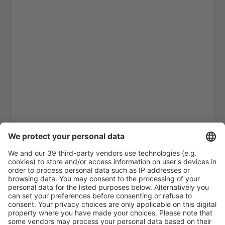
Las Palmas Gran Canaria (LPA)
Granada Federico García Lorca (GRX)
Eivissa Ibiza (IBZ)
La Coruna Airport (LCG)
San Sebastian de la Gomera Airport (GMZ)
Santa Cruz De La Palma La Palma (SPC)
Jerez de la Frontera La Parra (XRY)
Arrecife Lanzarote (ACE)
Santiago de Compostela Lavacolla (SCQ)
Leon Airport (LEN)
Lleida-Alguaire Airport (ILD)