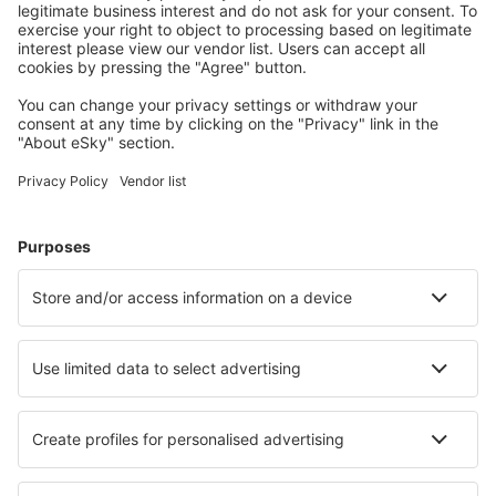
Madri Barajas (MAD)
Valência Manises (VLC)
Salamanca Matacán (SLM)
Melilla Airport (MLN)
Menorca Mahon (MAH)
Múrcia
Palma de Maiorca Airport (PMI)
Pamplona Airport (PNA)
Santander Paray (SDR)
Vigo Airport (VGO)
Barcelona