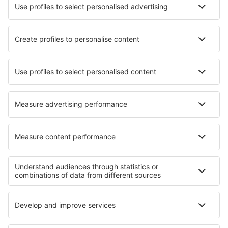
Múrcia
Sevilha San Pablo (SVQ)
Badajoz Talavera La Real (BJZ)
Los Rodeos (TFN)
Granadilla de Abona Reina Sofia (TFS)
Valladolid Airport (VLL)
Vitória Airport (VIT)
Saragoça Airport (ZAZ)