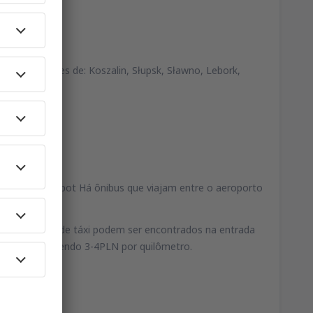
om as cidades de: Koszalin, Słupsk, Sławno, Lebork,
, Gdynia e Sopot Há ônibus que viajam entre o aeroporto
porto. Pontos de táxi podem ser encontrados na entrada
com o menor sendo 3-4PLN por quilômetro.