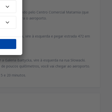
ada E28, passando pelo Centro Comercial Matarnia (que
diretamente para o aeroporto.
ercial Matarnia, vire à esquerda e pegar estrada 472 em
a Galeria Bałtycka, vire à esquerda na rua Słowacki.
is de poucos quilômetros, você vai chegar ao aeroporto.
15 e 20 minutos.