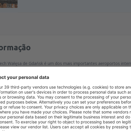
formação
ech Wałęsa de Gdańsk é um dos mais importantes aeroportos internac
 situado no centro da região da Pomerânia e serve, principalmente, 
população do distrito (das cidades de Gdansk, Gdynia e Sopot) viv
e passam pelo local está em constante crescimento. A importância 
 podem voar a partir de Gdańsk (tanto na Polônia, quanto roteiros 
Devido ao número de rotas oferecidas pelo aeroporto, e sua comunic
 Wałęsa ultrapassa o distrito, servindo outras cidades. Pode ser i
ignado para o Aeroporto Okęcie, em Varsóvia.
m Gdańsk-Rębiechowo, inaugurado em 1974, é o primeiro aeroporto
 foi inaugurado em 1997 e era capaz de servir 2,5 milhões de passa