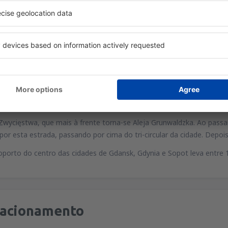
Sopot
a circular tri-cidade e vá para Gdańsk. Quando você estiver na estr
o lado esquerdo), vire à direita na estrada número 472, que o levará 
danski
a circular tri-cidade (E28) e, quando estiver passando o Centro Com
oporto.
 Gdańsk
Zwycięstwa, que mais à frente torna-se Aleja Grunwaldzka. Ao passar 
por esta estrada, passando por cima do tri-circular da cidade. Depo
porto do centro das cidades de Gdansk, Gdynia e Sopot leva entre 
tacionamento