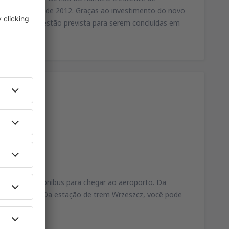
nçado em abril de 2012. Graças ao investimento do novo
modernização estão prevista para serem concluídas em
 serviços de ônibus para chegar ao aeroporto. Da
s noturno N3. Da estação de trem Wrzeszcz, você pode