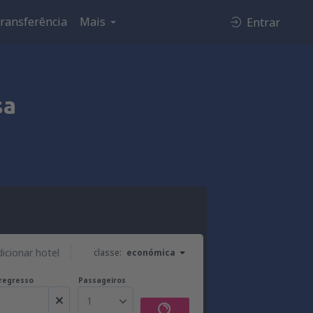
ransferência
Mais
Entrar
sa
y
dicionar hotel
classe:
económica
regresso
Passageiros
1