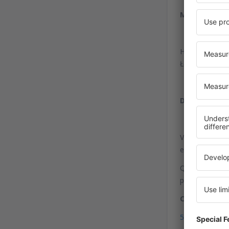
Microônibus
Há empresas pr
Łeba, Bytów, 
De trem
Você chegar a
e a estação fer
Qualquer uma d
para o termin
Coordenadas
54°22'56"N, 1