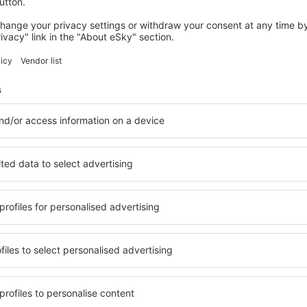
em como a EURO 2012, realizada na Polônia, o novo terminal foi la
roporto será capaz de atender 5 milhões de passageiros. Obras de 
esso
 Gdańsk im. Lecha Wałęsy
00, 80-298 Gdańsk
egando à Tri-cidade (Gdańsk, Gdynia, Sopot) de trem podem usar os
viária Gdańsk Główny, você pode pegar o ônibus rápido B, e o ônibu
 110.