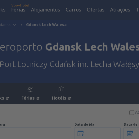
Voo+Hotel
aks
Férias
Alojamentos
Carros
Ofertas
Atrações
T
dansk
Gdansk Lech Walesa
eroporto
Gdansk Lech Wale
Port Lotniczy Gdańsk im. Lecha Wałęs
ks
Férias
Hotéis
A
ara
Data de ida
Data de 