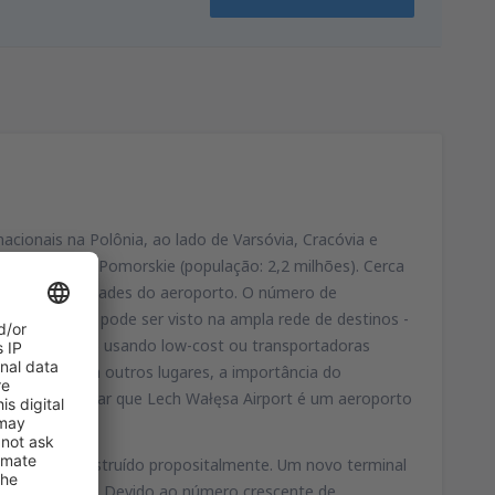
ionais na Polônia, ao lado de Varsóvia, Cracóvia e
ao distrito de Pomorskie (população: 2,2 milhões). Cerca
em nas proximidades do aeroporto. O número de
do aeroporto pode ser visto na ampla rede de destinos -
internacionais) usando low-cost ou transportadoras
ação fácil com outros lugares, a importância do
nteressante notar que Lech Wałęsa Airport é um aeroporto
 polonês construído propositalmente. Um novo terminal
geiros por ano. Devido ao número crescente de