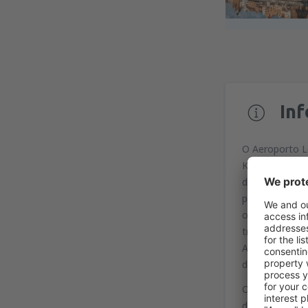
In
O Aeroporto L
Katowice. Está
de metade da 
passageiros qu
os passageiros
tradicionais. 
Aeroporto Lech
de reserva des
O aeroporto e
de passageiros