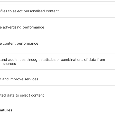
ivadas que operam serviços de microônibus que ligam o aeroporto c
Puck, e Władysłów.
o aeroporto através do trem urbano Szybka Kolej Miejska de Gdańsk
roviária.
as principais empresas de táxi nas cidades vizinhas servem o aero
al de passageiros. O preço varia de acordo com a empresa de táxi, 
 GPS:
8°27'58"E