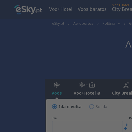
Voo+Hotel
Voo+Hotel
Voos baratos
City Bre
eSky.pt
Aeroportos
Polônia
G
A
Voos
Voo+Hotel
City Brea
Ida e volta
Só ida
De
P