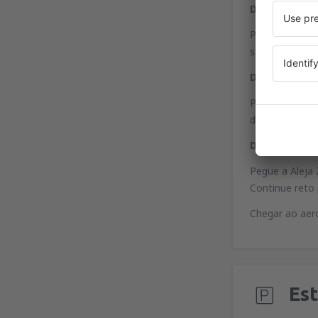
De Gdynia e 
Pegue a estrad
será visível n
De Pruszcz G
Pegue a estrad
direção ao aer
Do centro de
Pegue a Aleja 
Continue reto 
Chegar ao aero
Es