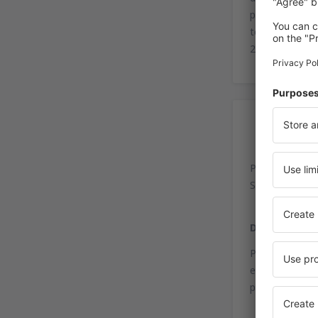
passageiros, b
terminal, o ae
2015.
Ac
Port Lotniczy
Słowackiego 2
De ônibus
Passageiros ch
estação ferro
pegar o ônibus