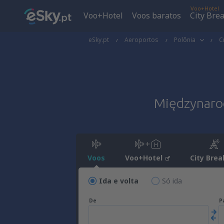
Voo+Hotel
Voo+Hotel
Voos baratos
City Bre
eSky.pt
Aeroportos
Polônia
C
Międzynarod
Voos
Voo+Hotel
City Brea
Ida e volta
Só ida
De
P