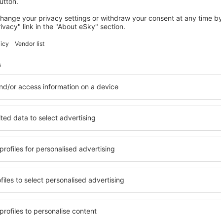
ternacional João Paulo II Krakow - Balice é o segundo (logo depoi
 de tráfego de passageiros e a quantidade de operações aéreas. Ele
itar em Balice. Nas imediações do aeroporto, passa a autoestrada A
m 1964. Na década de 90, o aeroporto começou a se desenvolver de 
tico e parte do terminal internacional em 2007.
sufruem dele pouco mais de 3 milhões de pessoas a cada ano, e est
idem cerca de 8 milhões de pessoas. Além disso, o aeroporto está l
. O aeroporto opera com voos regulares, de baixo custo e companhia
a uma distância de 5 km do aeroporto.
esso
y Port Lotniczy im. Jana Pawła II Kraków-Balice
, 32-083 Balice