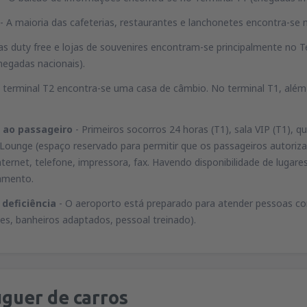
- A maioria das cafeterias, restaurantes e lanchonetes encontra-se 
jas duty free e lojas de souvenires encontram-se principalmente no
hegadas nacionais).
 terminal T2 encontra-se uma casa de câmbio. No terminal T1, além
 ao passageiro
- Primeiros socorros 24 horas (T1), sala VIP (T1), qu
s Lounge (espaço reservado para permitir que os passageiros autor
ternet, telefone, impressora, fax. Havendo disponibilidade de lugar
amento.
deficiência
- O aeroporto está preparado para atender pessoas com
es, banheiros adaptados, pessoal treinado).
guer de carros