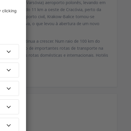
s do Okecie em Varsóvia) aeroporto polonês, levando em
 está localizado 11 km a oeste de Cracóvia, perto da
4. Como aeroporto civil, Krakow-Balice tornou-se
forma intensiva, o que levou à abertura de um novo
e número continua a crescer. Num raio de 100 km do
ocalizado perto de importantes rotas de transporte na
s charter nas rotas domésticas e internacionais. Hotéis