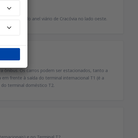
, no trecho do anel viário de Cracóvia no lado oeste.
ra ônibus. Os carros podem ser estacionados, tanto a
em frente à saída do terminal internacional T1 (é a
a do terminal doméstico T2.
ernacionais) e no Terminal T2.