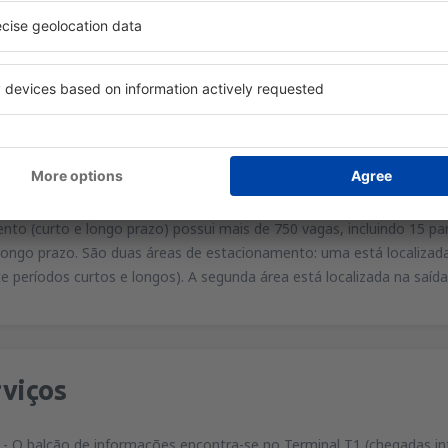
para o sistema de navegação GPS:
9°48'07"E
 Balice situa-se ao longo da autoestrada A4 e, mais especificamente
tacionamento
to (curto e longo prazo) possui mais de 750 vagas, incluindo 15 pa
ongo prazo. São duas áreas de estacionamento: uma está localizada 
e períodos curtos e longos). A segunda área está localizada na saíd
viços
- O balcão de informações encontra-se no Terminal T1 (chegadas int