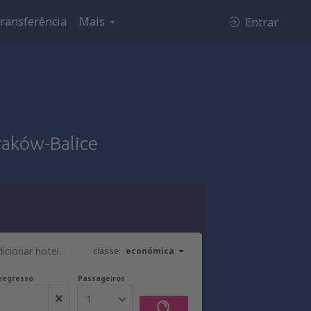
ransferência
Mais
Entrar
raków-Balice
dicionar hotel
classe:
económica
regresso
Passageiros
1