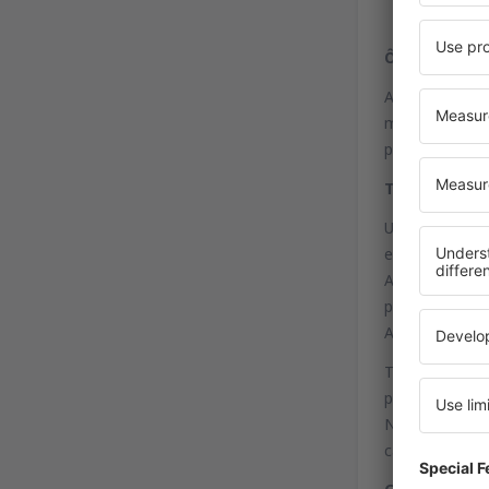
Ônibus
As ligações en
minutos depen
página do aero
Trem
Uma alternativ
estação PKP “P
A passagem po
passageiros, p
Aeroporto de 
Todas as grand
pontos de táxi
Naturalmente,
cartão de créd