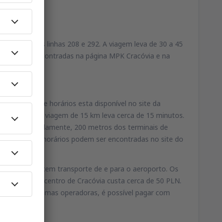
. Estas são as linhas 208 e 292. A viagem leva de 30 a 45
 podem ser encontradas na página MPK Cracóvia e na
e. A tabela de horários esta disponível no site da
meia-noite. A viagem de 15 km leva cerca de 15 minutos.
a a, aproximadamente, 200 metros dos terminais de
 sobre rotas e horários podem ser encontradas no site do
 Balice oferecem transporte de e para o aeroporto. Os
oporto para o centro de Cracóvia custa cerca de 50 PLN.
 táxi. Em algumas operadoras, é possível pagar com