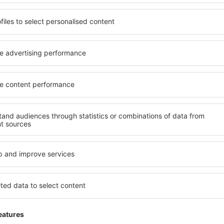
tre o aeroporto e a cidade de Cracóvia são feitas por ônibus públicos
dendo do trânsito. Informações detalhadas sobre rotas e horários
porto de Cracóvia.
a para o ônibus é trem rápido ligando o aeroporto ao centro da cidad
rzewozy Regionalne”. O trem passa a cada meia hora entre 04:00 e 
de ser comprada no trem. A Estação Cracóvia-Balice está localizad
ode-se ir a pé ou usar os ônibus gratuitos. Informações detalhadas
Cracóvia.
es empresas de táxi situadas nas cidades próximas ao aeroporto de
 estão localizados ao lado das saídas dos terminais T1 e T2. Do aer
 o preço pode variar dependendo da tarifa e da empresa que opera o
ito.