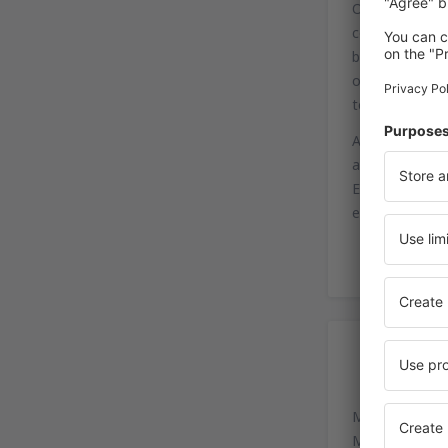
O Aeroporto In
conta o volume
base aérea mil
operacional e
terminal domés
Atualmente, u
aeroporto, res
Europa Central
encontram-se 
Ac
Międzynarodow
Medweckiego 1