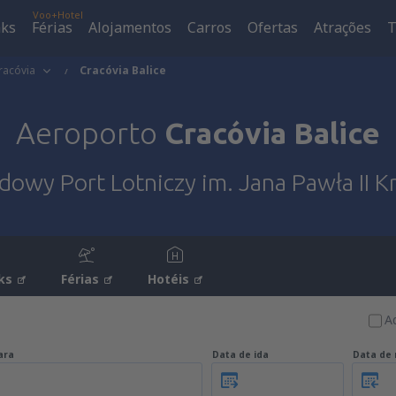
Voo+Hotel
aks
Férias
Alojamentos
Carros
Ofertas
Atrações
T
racóvia
Cracóvia Balice
Aeroporto
Cracóvia Balice
owy Port Lotniczy im. Jana Pawła II K
ks
Férias
Hotéis
A
ara
Data de ida
Data de 