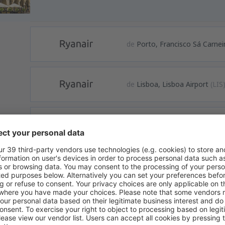
de
Porto, Francisco Sá Carnei
de
Lisboa, Lisboa Airport
(LIS
de
Faro, Faro Airport
(FAO)
formação