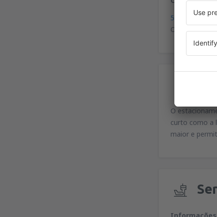
Coordenadas 
50°04'19"N, 1
O aeroporto de
Es
O estacionamen
curto como a l
maior e permit
Ser
Informações