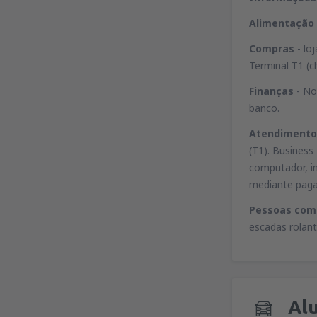
Alimentação
Compras
- lo
Terminal T1 (c
Finanças
- No
banco.
Atendimento
(T1). Busines
computador, in
mediante pag
Pessoas com 
escadas rolant
Alu