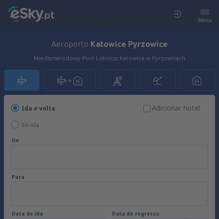
Menu
Aeroporto
Katowice Pyrzowice
Międzynarodowy Port Lotniczy Katowice w Pyrzowicach
Adicionar hotel
Ida e volta
Só ida
De
Para
Data de ida
Data de regresso