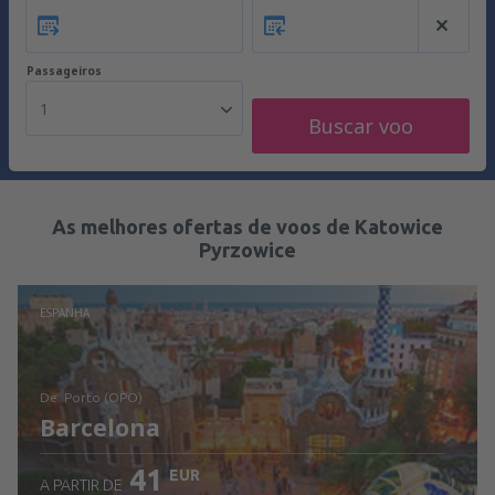
Passageiros
1
Buscar voo
As melhores ofertas de voos de Katowice
Pyrzowice
ESPANHA
de: Porto (OPO)
Barcelona
41
EUR
A PARTIR DE