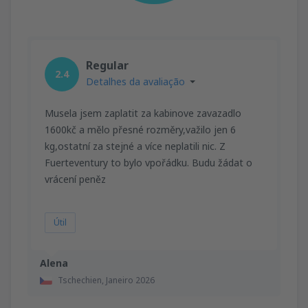
Regular
2.4
Detalhes da avaliação
Musela jsem zaplatit za kabinove zavazadlo
1600kč a mělo přesné rozměry,važilo jen 6
kg,ostatní za stejné a více neplatili nic. Z
Fuerteventury to bylo vpořádku. Budu žádat o
vrácení peněz
Útil
Alena
Tschechien,
Janeiro 2026