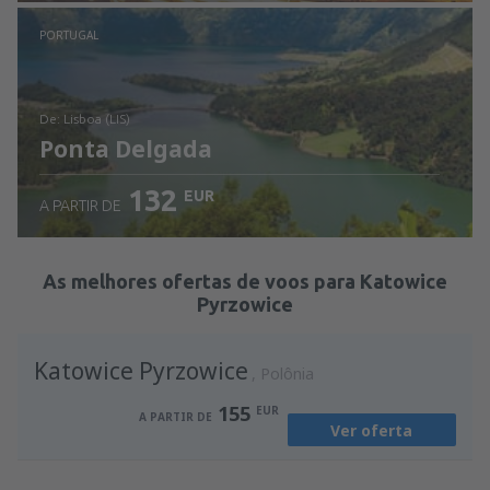
Ver detalhes
PORTUGAL
de: Lisboa (LIS)
Ponta Delgada
132
EUR
A PARTIR DE
Ver detalhes
As melhores ofertas de voos para Katowice
Pyrzowice
Katowice Pyrzowice
Polônia
155
EUR
A PARTIR DE
Ver oferta