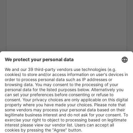
Eivissa Ibiza (IBZ)
La Coruna Airport (LCG)
San Sebastian de la Gomera Airport (GMZ)
Santa Cruz De La Palma La Palma (SPC)
Jerez de la Frontera La Parra (XRY)
Arrecife Lanzarote (ACE)
Santiago de Compostela Lavacolla (SCQ)
Leon Airport (LEN)
Lleida-Alguaire Airport (ILD)
Madri Barajas (MAD)
Valência Manises (VLC)