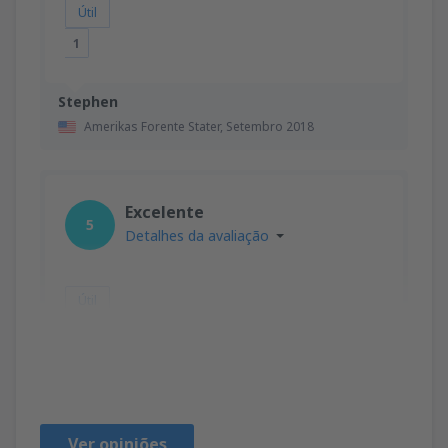
Útil
1
Stephen
Amerikas Forente Stater,
Setembro 2018
Excelente
5
Detalhes da avaliação
Útil
Zuccarino
Italia,
Outubro 2025
Ver opiniões