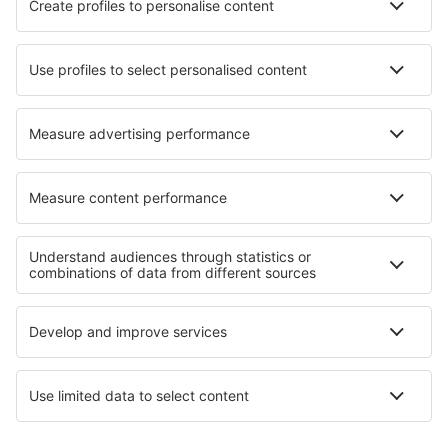
Badajoz Talavera La Real (BJZ)
Los Rodeos (TFN)
Granadilla de Abona Reina Sofia (TFS)
Valladolid Airport (VLL)
Vitória Airport (VIT)
Saragoça Airport (ZAZ)