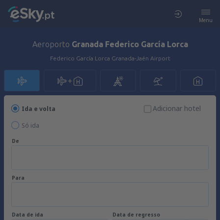
Menu
Aeroporto
Granada Federico García Lorca
Federico García Lorca Granada-Jaén Airport
Adicionar hotel
Ida e volta
Só ida
De
Para
Data de ida
Data de regresso