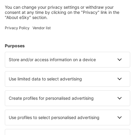
Salamanca Matacán (SLM)
Melilla Airport (MLN)
Menorca Mahon (MAH)
Múrcia
Palma de Maiorca Airport (PMI)
Pamplona Airport (PNA)
Santander Paray (SDR)
Vigo Airport (VGO)
Barcelona
Múrcia
Sevilha San Pablo (SVQ)