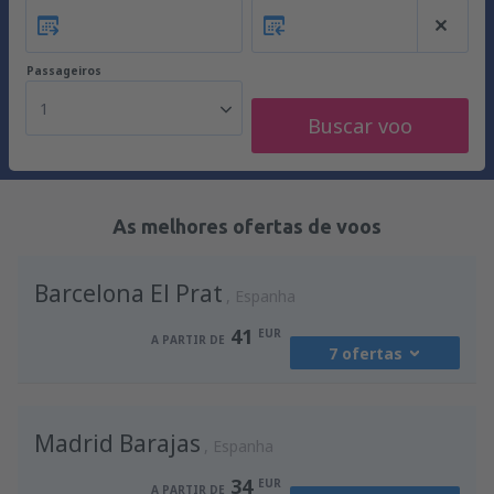
Passageiros
1
Buscar voo
As melhores ofertas de voos
Barcelona El Prat
Espanha
41
EUR
A PARTIR DE
7 ofertas
de
Porto, Francisco Sá Carneiro
(OPO)
Madrid Barajas
41
Espanha
A PARTIR DE
EUR
34
EUR
A PARTIR DE