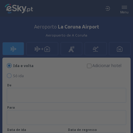
Menu
Aeroporto
La Coruna Airport
Aeropuerto de A Coruña
Adicionar hotel
Ida e volta
Só ida
De
Para
Data de ida
Data de regresso