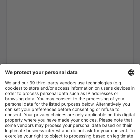
Granada Federico García Lorca (GRX)
Eivissa Ibiza (IBZ)
La Coruna Airport (LCG)
San Sebastian de la Gomera Airport (GMZ)
Santa Cruz De La Palma La Palma (SPC)
Jerez de la Frontera La Parra (XRY)
Arrecife Lanzarote (ACE)
Santiago de Compostela Lavacolla (SCQ)
Leon Airport (LEN)
Lleida-Alguaire Airport (ILD)
Madri Barajas (MAD)