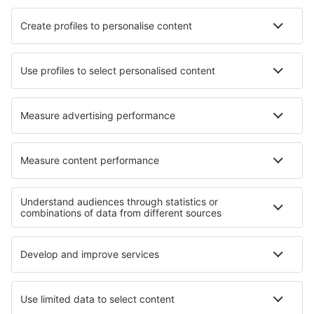
Sevilha San Pablo (SVQ)
Badajoz Talavera La Real (BJZ)
Los Rodeos (TFN)
Granadilla de Abona Reina Sofia (TFS)
Valladolid Airport (VLL)
Vitória Airport (VIT)
Saragoça Airport (ZAZ)