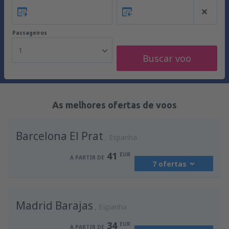
Passageiros
1
Buscar voo
As melhores ofertas de voos
Barcelona El Prat
Espanha
41
EUR
A PARTIR DE
7 ofertas
de
Porto, Francisco Sá Carneiro
(OPO)
Madrid Barajas
41
Espanha
A PARTIR DE
EUR
34
EUR
A PARTIR DE