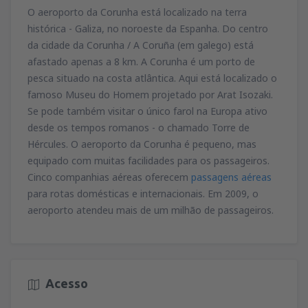
71
O aeroporto da Corunha está localizado na terra
de
Faro, Faro Airport
(FAO)
A PARTIR DE
EUR
34
histórica - Galiza, no noroeste da Espanha. Do centro
A PARTIR DE
EUR
da cidade da Corunha / A Coruña (em galego) está
afastado apenas a 8 km. A Corunha é um porto de
de
Lisboa, Lisboa Airport
(LIS)
pesca situado na costa atlântica. Aqui está localizado o
36
A PARTIR DE
EUR
famoso Museu do Homem projetado por Arat Isozaki.
Se pode também visitar o único farol na Europa ativo
de
Lisboa, Lisboa Airport
(LIS)
desde os tempos romanos - o chamado Torre de
67
A PARTIR DE
EUR
Hércules. O aeroporto da Corunha é pequeno, mas
equipado com muitas facilidades para os passageiros.
Cinco companhias aéreas oferecem
passagens aéreas
para rotas domésticas e internacionais. Em 2009, o
aeroporto atendeu mais de um milhão de passageiros.
Acesso