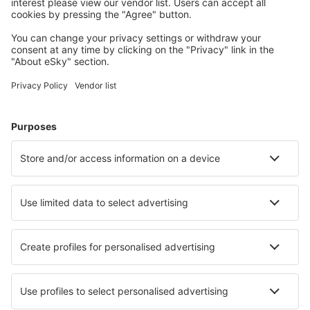
Valência Manises (VLC)
Salamanca Matacán (SLM)
Melilla Airport (MLN)
Menorca Mahon (MAH)
Múrcia
Palma de Maiorca Airport (PMI)
Pamplona Airport (PNA)
Santander Paray (SDR)
Vigo Airport (VGO)
Barcelona
Múrcia