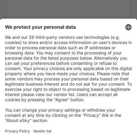
Santa Cruz De La Palma La Palma (SPC)
Jerez de la Frontera La Parra (XRY)
Arrecife Lanzarote (ACE)
Santiago de Compostela Lavacolla (SCQ)
Leon Airport (LEN)
Lleida-Alguaire Airport (ILD)
Madri Barajas (MAD)
Valência Manises (VLC)
Salamanca Matacán (SLM)
Melilla Airport (MLN)
Menorca Mahon (MAH)