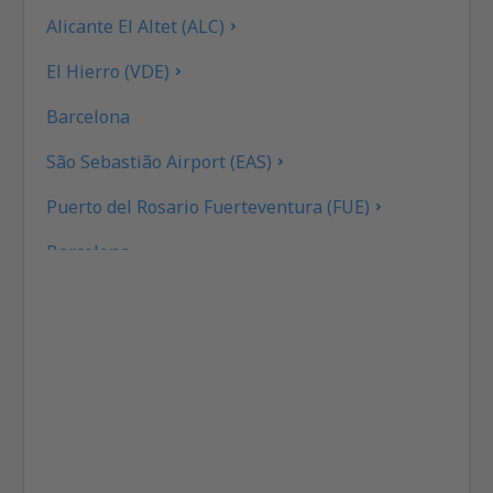
Alicante El Altet (ALC)
El Hierro (VDE)
Barcelona
São Sebastião Airport (EAS)
Puerto del Rosario Fuerteventura (FUE)
Barcelona
Las Palmas Gran Canaria (LPA)
Granada Federico García Lorca (GRX)
Eivissa Ibiza (IBZ)
La Coruna Airport (LCG)
San Sebastian de la Gomera Airport (GMZ)