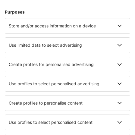
Múrcia
Palma de Maiorca Airport (PMI)
Pamplona Airport (PNA)
Santander Paray (SDR)
Vigo Airport (VGO)
Barcelona
Múrcia
Sevilha San Pablo (SVQ)
Badajoz Talavera La Real (BJZ)
Los Rodeos (TFN)
Granadilla de Abona Reina Sofia (TFS)