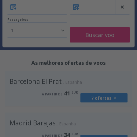
Passageiros
1
Buscar voo
As melhores ofertas de voos
Barcelona El Prat
Espanha
41
EUR
A PARTIR DE
7 ofertas
de
Porto, Francisco Sá Carneiro
(OPO)
Madrid Barajas
41
Espanha
A PARTIR DE
EUR
34
EUR
A PARTIR DE