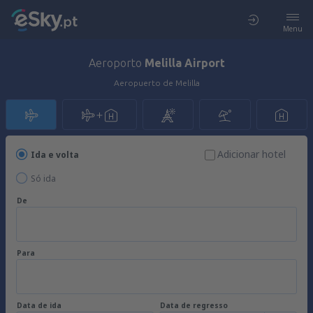
Menu
Aeroporto
Melilla Airport
Aeropuerto de Melilla
Adicionar hotel
Ida e volta
Só ida
De
Para
Data de ida
Data de regresso