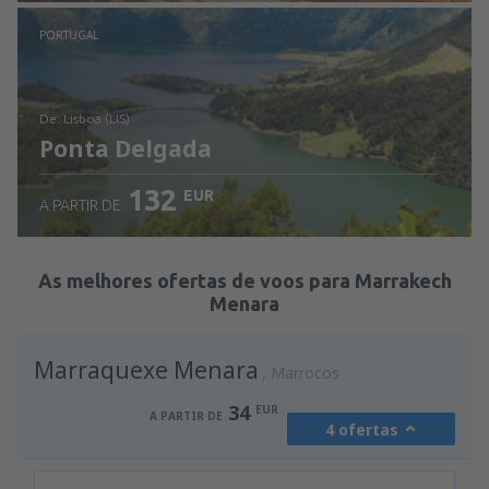
Ver detalhes
PORTUGAL
de: Lisboa (LIS)
Ponta Delgada
132
EUR
A PARTIR DE
Ver detalhes
As melhores ofertas de voos para Marrakech
Menara
Marraquexe Menara
Marrocos
34
EUR
A PARTIR DE
4 ofertas