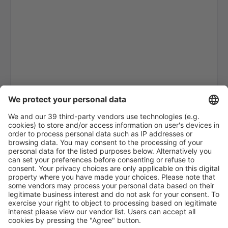
Tetouan Sania Ramel (TTU)
Tan Tan (TTA)
Zagora Airport (OZG)