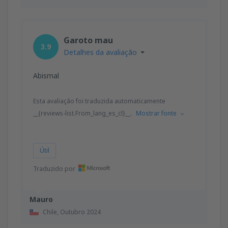
Garoto mau
3.9
Detalhes da avaliação
Abismal
Esta avaliação foi traduzida automaticamente
__{reviews-list.From_lang_es_cl}__.
Mostrar fonte
Útil
Traduzido por
Mauro
Chile,
Outubro 2024