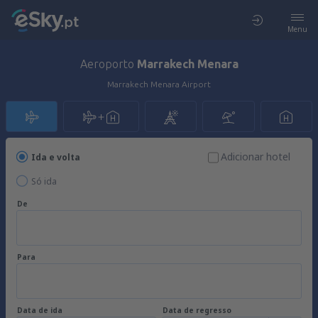
Menu
Aeroporto
Marrakech Menara
Marrakech Menara Airport
Adicionar hotel
Ida e volta
Só ida
De
Para
Data de ida
Data de regresso