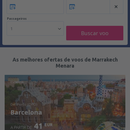
Passageiros
1
Buscar voo
As melhores ofertas de voos de Marrakech
Menara
ESPANHA
de: Porto (OPO)
Barcelona
41
EUR
A PARTIR DE