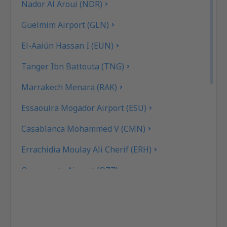
Nador Al Aroui (NDR)
Guelmim Airport (GLN)
El-Aaiún Hassan I (EUN)
Tanger Ibn Battouta (TNG)
Marrakech Menara (RAK)
Essaouira Mogador Airport (ESU)
Casablanca Mohammed V (CMN)
Errachidia Moulay Ali Cherif (ERH)
Ouarzazate Airport (OZZ)
Fez Saiss (FEZ)
Rabat Sale (RBA)