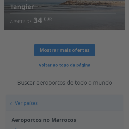
Tangier
34
EUR
A PARTIR DE
Mostrar mais ofertas
Voltar ao topo da página
Buscar aeroportos de todo o mundo
Ver países
Aeroportos no Marrocos