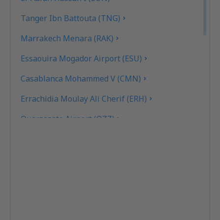
Tanger Ibn Battouta (TNG)
Marrakech Menara (RAK)
Essaouira Mogador Airport (ESU)
Casablanca Mohammed V (CMN)
Errachidia Moulay Ali Cherif (ERH)
Ouarzazate Airport (OZZ)
Fez Saiss (FEZ)
Rabat Sale (RBA)
Tetouan Sania Ramel (TTU)
Tan Tan (TTA)
Zagora Airport (OZG)