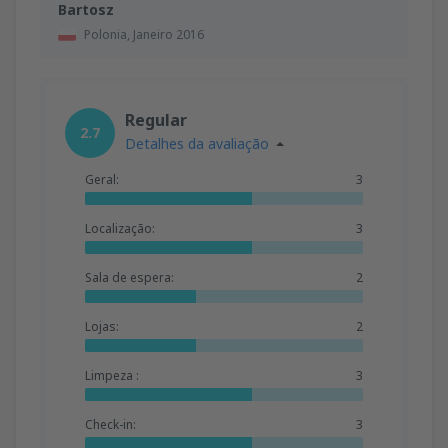
Bartosz
Polonia,
Janeiro 2016
Regular
2.7
Detalhes da avaliação
Geral:
3
Localização:
3
Sala de espera:
2
Lojas:
2
Limpeza :
3
Check-in:
3