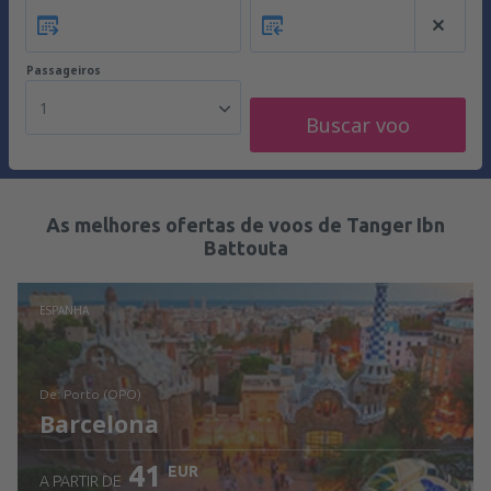
Passageiros
1
Buscar voo
As melhores ofertas de voos de Tanger Ibn
Battouta
ESPANHA
de: Porto (OPO)
Barcelona
41
EUR
A PARTIR DE