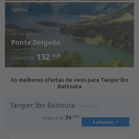
Ver detalhes
PORTUGAL
de: Lisboa (LIS)
Ponta Delgada
132
EUR
A PARTIR DE
Ver detalhes
As melhores ofertas de voos para Tanger Ibn
Battouta
Tangier Ibn Battouta
Marrocos
34
EUR
A PARTIR DE
3 ofertas