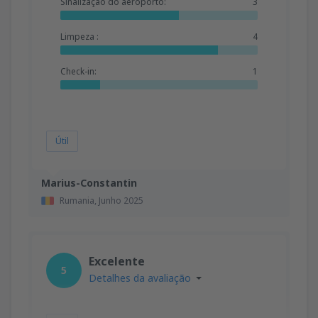
Sinalização do aeroporto:
3
Limpeza :
4
Check-in:
1
Útil
Marius-Constantin
Rumania,
Junho 2025
Excelente
5
Detalhes da avaliação