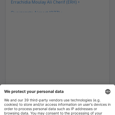
Errachidia Moulay Ali Cherif (ERH)
Ouarzazate Airport (OZZ)
Fez Saiss (FEZ)
Rabat Sale (RBA)
Tetouan Sania Ramel (TTU)
Tan Tan (TTA)
Zagora Airport (OZG)