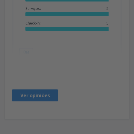
Serviços:
5
Check-in:
5
Útil
Joaquim
Italy,
Julho 2024
Ver opiniões