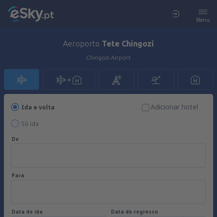
Menu
Aeroporto
Tete Chingozi
Chingozi Airport
Adicionar hotel
Ida e volta
Só ida
De
Para
Data de ida
Data de regresso