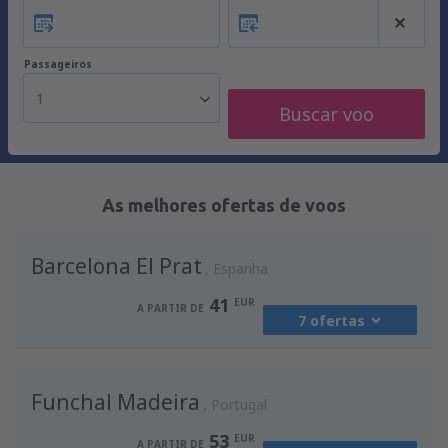
Passageiros
1
Buscar voo
As melhores ofertas de voos
Barcelona El Prat
Espanha
41
EUR
A PARTIR DE
7 ofertas
de
Porto, Francisco Sá Carneiro
(OPO)
Funchal Madeira
41
Portugal
A PARTIR DE
EUR
53
EUR
A PARTIR DE