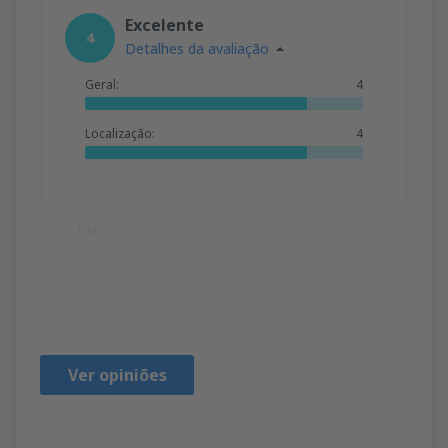
Excelente
4
Detalhes da avaliação
Geral:
4
Localização:
4
Útil
Hugo
United States Of America,
Junho 2023
Ver opiniões