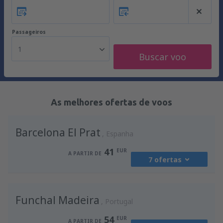
Passageiros
1
Buscar voo
As melhores ofertas de voos
Barcelona El Prat
Espanha
41
EUR
A PARTIR DE
7 ofertas
de
Porto, Francisco Sá Carneiro
(OPO)
Funchal Madeira
41
Portugal
A PARTIR DE
EUR
54
EUR
A PARTIR DE