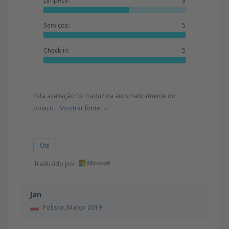
Limpeza :
3
Serviços:
5
Check-in:
5
Esta avaliação foi traduzida automaticamente do
polaco.
Mostrar fonte
Útil
Traduzido por
Jan
Poljska,
Março 2019