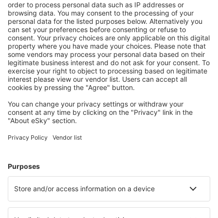
Santiago de Compostela Lavacolla (SCQ)
Leon Airport (LEN)
Lleida-Alguaire Airport (ILD)
Madri Barajas (MAD)
Valência Manises (VLC)
Salamanca Matacán (SLM)
Melilla Airport (MLN)
Menorca Mahon (MAH)
Múrcia
Palma de Maiorca Airport (PMI)
Pamplona Airport (PNA)