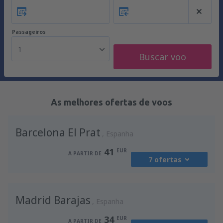
Passageiros
1
Buscar voo
As melhores ofertas de voos
Barcelona El Prat
Espanha
41
EUR
A PARTIR DE
7 ofertas
de
Porto, Francisco Sá Carneiro
(OPO)
Madrid Barajas
41
Espanha
A PARTIR DE
EUR
34
EUR
A PARTIR DE