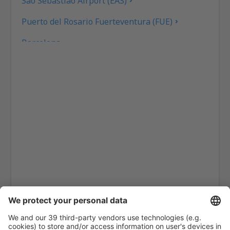
São Sebastião Airport (EAS)
Puerto del Rosario Fuerteventura (FUE)
Barcelona
Las Palmas Gran Canaria (LPA)
Granada Federico García Lorca (GRX)
Eivissa Ibiza (IBZ)
La Coruna Airport (LCG)
San Sebastian de la Gomera Airport (GMZ)
Santa Cruz De La Palma La Palma (SPC)
Jerez de la Frontera La Parra (XRY)
Arrecife Lanzarote (ACE)