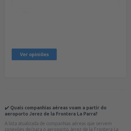
Útil
Jose
Španjolska,
Fevereiro 2020
Ver opiniões
✔️ Quais companhias aéreas voam a partir do
aeroporto Jerez de la Frontera La Parra?
A lista atualizada de companhias aéreas que servem
conexões de/para o aeroporto Jerez de la Frontera La