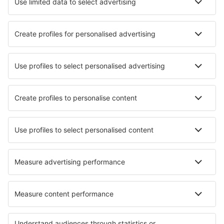
Santander Paray (SDR)
Vigo Airport (VGO)
Barcelona
Múrcia
Sevilha San Pablo (SVQ)
Badajoz Talavera La Real (BJZ)
Los Rodeos (TFN)
Granadilla de Abona Reina Sofia (TFS)
Valladolid Airport (VLL)
Vitória Airport (VIT)
Saragoça Airport (ZAZ)