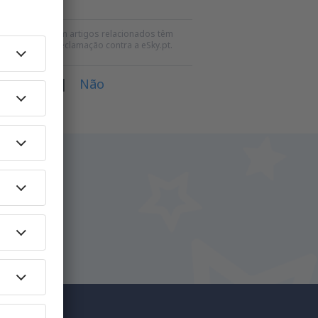
neste artigo e em artigos relacionados têm
para qualquer reclamação contra a eSky.pt.
va?
Sim
|
Não
iro.
y.pt!