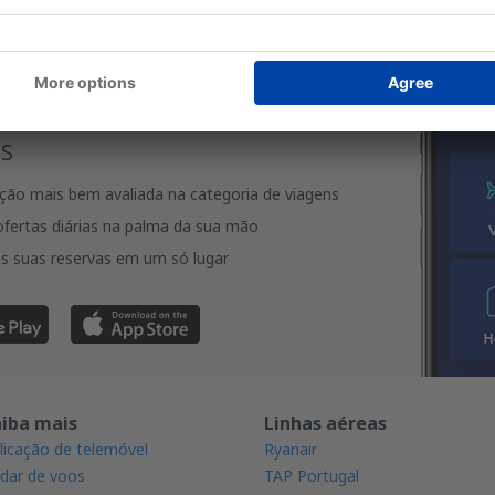
rregue a nossa app
eie convenientemente as suas
s
ação mais bem avaliada na categoria de viagens
fertas diárias na palma da sua mão
s suas reservas em um só lugar
aiba mais
Linhas aéreas
licação de telemóvel
Ryanair
dar de voos
TAP Portugal