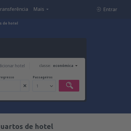
ransferência
Mais
Entrar
s de hotel
dicionar hotel
classe:
económica
regresso
Passageiros
1
uartos de hotel