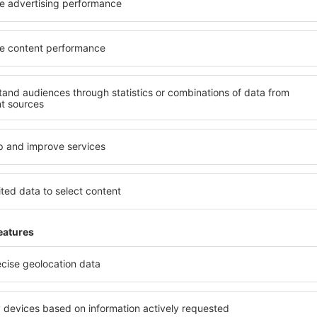
inantes da newsletter viaj
por menos
s, city breaks, férias – receba ofertas únicas de 
de todos.
Enviamos apenas as melhores, palavra de viajante
R
ns com ótimos preços na nossa newsletter.
Aceito receber informações d
sletter) da eSky.pl S.A., para o endereço de e-mail fornecido por mim.
 caixa de seleção, fornecendo o endereço de e-mail e selecionando "Registre-
ue seus dados pessoais sejam processados