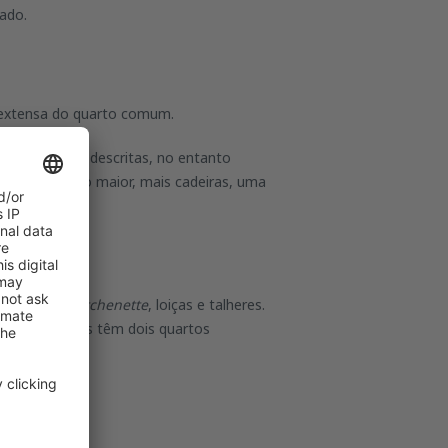
vado.
 extensa do quarto comum.
ito das acima descritas, no entanto
(um roupeiro maior, mais cadeiras, uma
s tais como
kitchenette
, loiças e talheres.
s apartamentos têm dois quartos