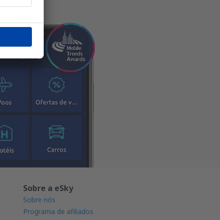
Sobre a eSky
Sobre nós
Programa de afiliados