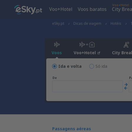
Voo+Hotel
Voo+Hotel
Voos baratos
City Bre
eSky.pt
Dicas de viagem
Hotéis
Voos
Voo+Hotel
City Brea
Ida e volta
Só ida
De
P
Passagens aéreas