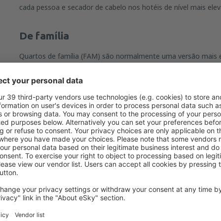
cada pessoa e secador de cabelo nos hotéis de nível mais ele
De família
Quartos de família (FAM) são normalmente uma versão mais
Quartos deste tipo são maiores. As facilidades não variam mu
poderão estar preparados para um maior número de hóspedes 
casa de banho maior).
Apartamentos
Apartamentos (APT) oferecem as facilidades comuns e outra
Poderá preparar as suas próprias refeições. Algumas vezes o
separados (como por exemplo para as crianças).