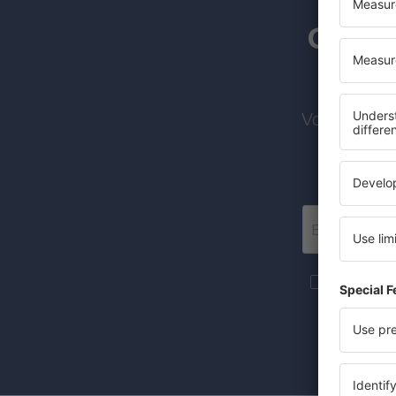
Os ass
Voos barato
Mais viage
forma de new
Ao marcar a
concorda q