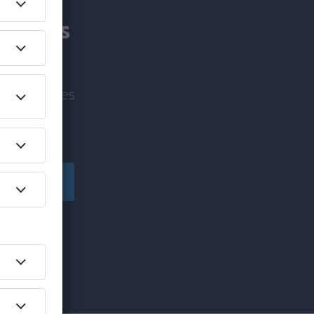
am mais
viagem antes
!
egistre-se
e marketing (na
se", você