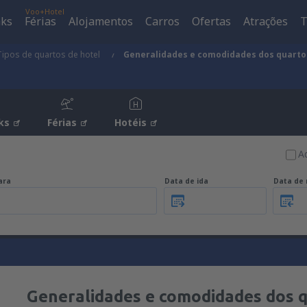
Voo+Hotel
aks
Férias
Alojamentos
Carros
Ofertas
Atrações
T
Tipos de quartos de hotel
Generalidades e comodidades dos quarto
ks
Férias
Hotéis
A
ara
Data de ida
Data de 
Generalidades e comodidades dos q