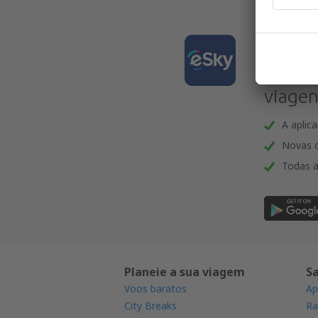
Desca
e plan
viagen
A aplic
Novas o
Todas a
Planeie a sua viagem
S
Voos baratos
Ap
City Breaks
Ra