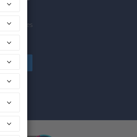
viagem antes
!
egistre-se
e marketing (na
se", você