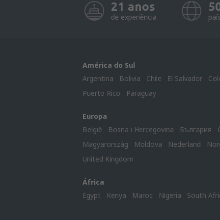
21 anos
5
de experiência
paí
América do Sul
Argentina
Bolivia
Chile
El Salvador
Col
Puerto Rico
Paraguay
Europa
België
Bosna i Hercegovina
България
Magyarország
Moldova
Nederland
Nor
United Kingdom
África
Egypt
Kenya
Maroc
Nigeria
South Afri