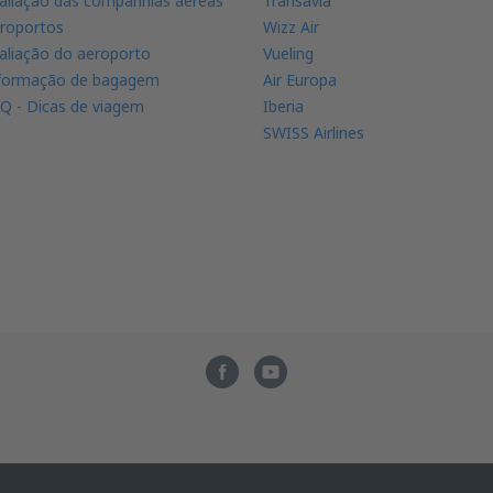
aliação das companhias aéreas
Transavia
roportos
Wizz Air
aliação do aeroporto
Vueling
formação de bagagem
Air Europa
Q - Dicas de viagem
Iberia
SWISS Airlines