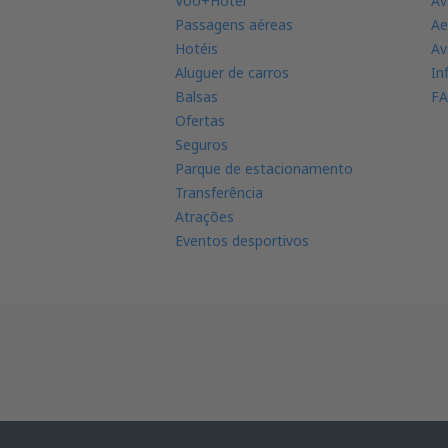
Voo+Hotel
Av
Passagens aéreas
Ae
Hotéis
Av
Aluguer de carros
In
Balsas
FA
Ofertas
Seguros
Parque de estacionamento
Transferência
Atrações
Eventos desportivos