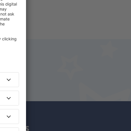
iro.
y.pt!
am mais