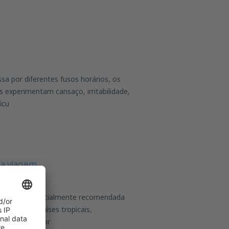
a por diferentes fusos horários, os
s experimentam cansaço, irritabilidade,
icu
da viagem
e viajar é especialmente recomendada
am ir para países tropicais,
e passaram por