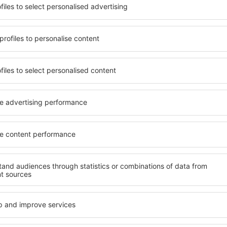
por menos
s, city breaks, férias – receba ofertas únicas de 
de todos.
Enviamos apenas as melhores, palavra de viajante
R
ns com ótimos preços na nossa newsletter.
Aceito receber informações d
sletter) da eSky.pl S.A., para o endereço de e-mail fornecido por mim.
 caixa de seleção, fornecendo o endereço de e-mail e selecionando "Registre-
ue seus dados pessoais sejam processados