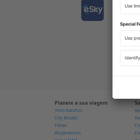
Desca
e plan
viagen
A aplic
Novas o
Todas a
Planeie a sua viagem
S
Voos baratos
Ap
City Breaks
Ra
Férias
Co
Alojamentos
Co