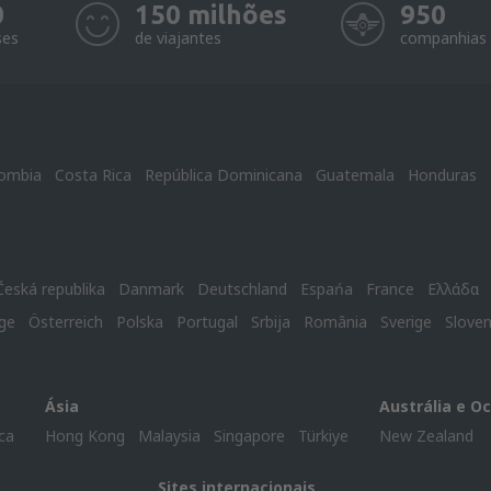
0
150 milhões
950
ses
de viajantes
companhias 
ombia
Costa Rica
República Dominicana
Guatemala
Honduras
Česká republika
Danmark
Deutschland
Espańa
France
Ελλάδα
ge
Österreich
Polska
Portugal
Srbija
România
Sverige
Slove
Ásia
Austrália e O
ca
Hong Kong
Malaysia
Singapore
Türkiye
New Zealand
Sites internacionais