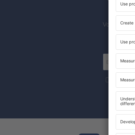
Voos barato
Mais viage
forma de new
Ao marcar a
concorda q