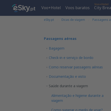
Voo+Hotel
Voo+Hotel
Voos baratos
City Bre
eSky.pt
Dicas de viagem
Passagens a
Passagens aéreas
Bagagem
Check-in e serviço de bordo
Como reservar passagens aéreas
Documentação e visto
Saúde durante a viagem
Alimentação e higiene durante a
viagem
Como superar o medo de voar?