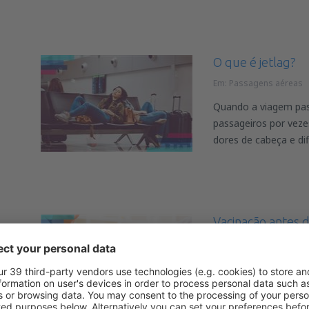
O que é jetlag?
Em:
Passagens aéreas
Quando a viagem pass
passageiros por veze
dores de cabeça e dif
Vacinação antes 
Em:
Passagens aéreas
A vacinação antes d
às pessoas que planej
especialmente os qu