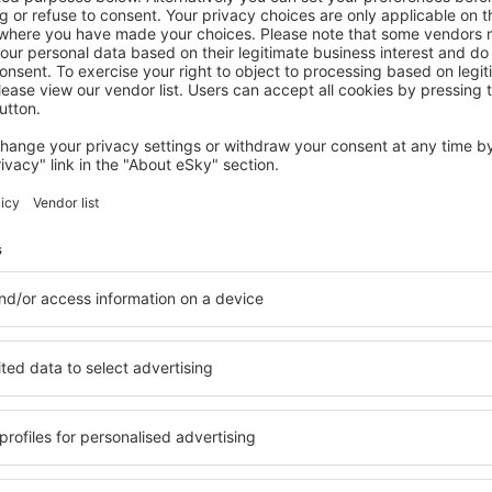
Economize tempo e dinhe
Reserve Voo+Hotel na eSk
Confira
inantes da newsletter viaj