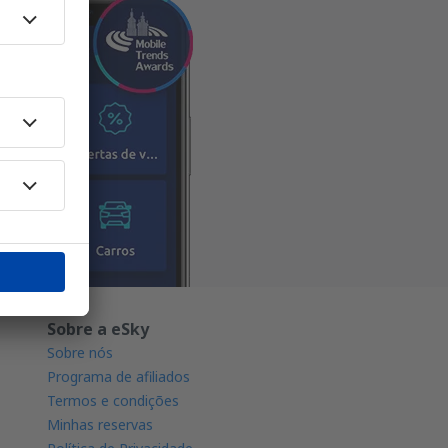
Sobre a eSky
Sobre nós
Programa de afiliados
Termos e condições
Minhas reservas