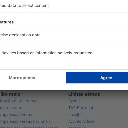
rregue a nossa app
eie convenientemente as suas
s
ação mais bem avaliada na categoria de viagens
fertas diárias na palma da sua mão
s suas reservas em um só lugar
aiba mais
Linhas aéreas
licação de telemóvel
Ryanair
dar de voos
TAP Portugal
mpanhias aéreas
easyJet
mpanhias aéreas nacionais
Azores Airlines