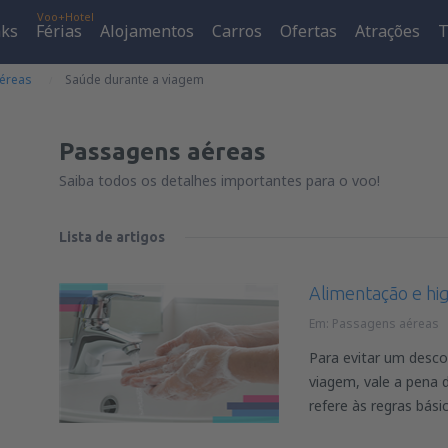
Voo+Hotel
aks
Férias
Alojamentos
Carros
Ofertas
Atrações
T
éreas
Saúde durante a viagem
Passagens aéreas
Saiba todos os detalhes importantes para o voo!
Lista de artigos
Alimentação e hi
Em:
Passagens aéreas
Para evitar um desco
viagem, vale a pena 
refere às regras básic