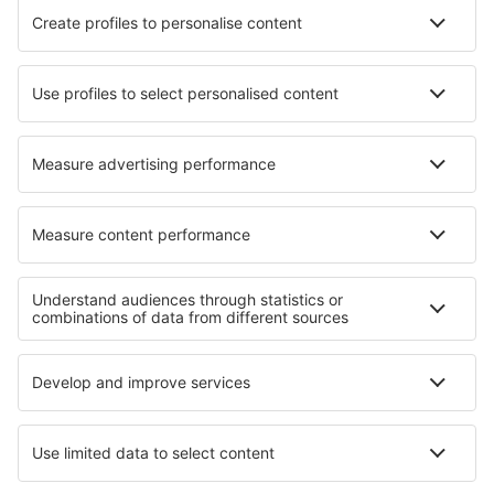
Ryanair
TAP Portugal
easyJet
Azores Airlines
Transavia
Sobre a eSky
Termos e condições
Minhas reservas
Política de Privacidade
Assistência e contacto