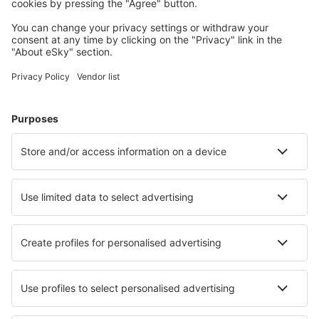
Planeie a sua viagem
Voos baratos
City Breaks
Férias
Alojamentos
Voo+Hotel
Hotéis
Transferência
Atrações
Eventos desportivos
Saiba mais
Aplicação de telemóvel
Linhas aéreas