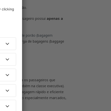
barcar no avião.
l quando o passageiro possui
apenas a
 a
bagagem de porão (bagagem
onto de descarga de bagagens (baggage
especiais para
os passageiros que
s aéreas, também na classe executiva).
com envio de bagagem rápido e eficiente
meira classe são especialmente marcados,
ida.