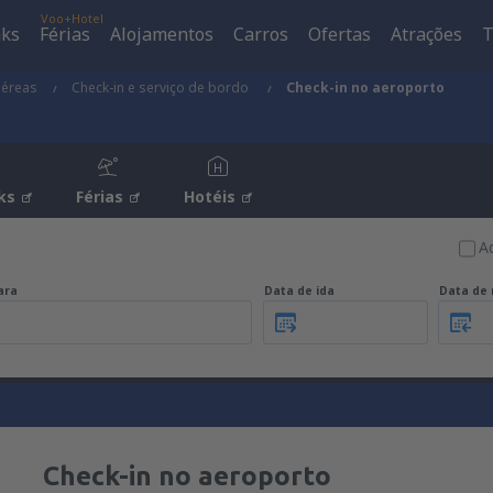
Voo+Hotel
aks
Férias
Alojamentos
Carros
Ofertas
Atrações
T
aéreas
Check-in e serviço de bordo
Check-in no aeroporto
ks
Férias
Hotéis
A
ara
Data de ida
Data de 
Check-in no aeroporto