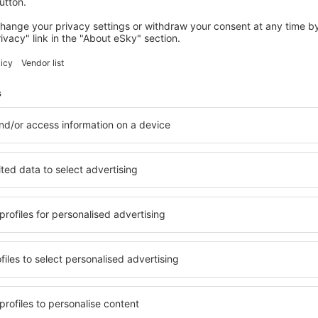
automaticamente.
4. Leve o cartão de embarque impresso - é necessário para em
Em alguns aeroportos, a opção de auto check-in só é possíve
bagagem de mão
.
Alguns grandes aeroportos possibilitam o
auto check-in
com
despachada).
Nesse caso, a bagagem deve ser entregue no p
drop-off point).
O auto-check-in no aeroporto é
gratuito
.
Check-in dos passageiros de primeira classe
As companhias aéreas regulares oferecem pontos de check-in 
compraram lugares na primeira classe (em algumas companhia
Graças a isso, os viajantes da primeira classe podem contar 
no aeroporto. Os pontos de check-in para passageiros da pri
assim como pontos adicionais de verificação de segurança ráp