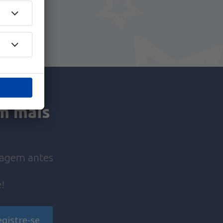
y.pt!
am mais
viagem antes
!
egistre-se