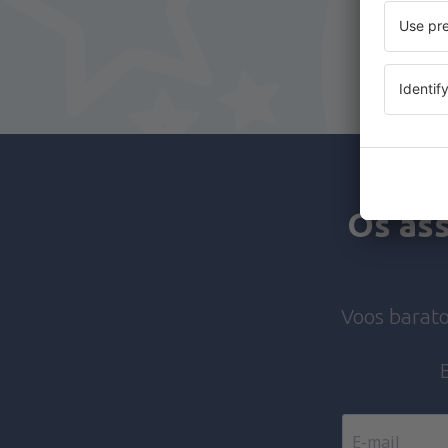
Os ass
Voos barato