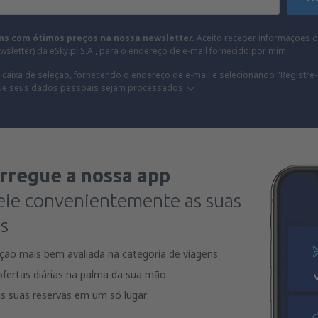
ns com ótimos preços na nossa newsletter.
Aceito receber informações d
sletter) da eSky.pl S.A., para o endereço de e-mail fornecido por mim.
 caixa de seleção, fornecendo o endereço de e-mail e selecionando "Registre-
ue seus dados pessoais sejam processados
rregue a nossa app
eie convenientemente as suas
s
ação mais bem avaliada na categoria de viagens
fertas diárias na palma da sua mão
s suas reservas em um só lugar