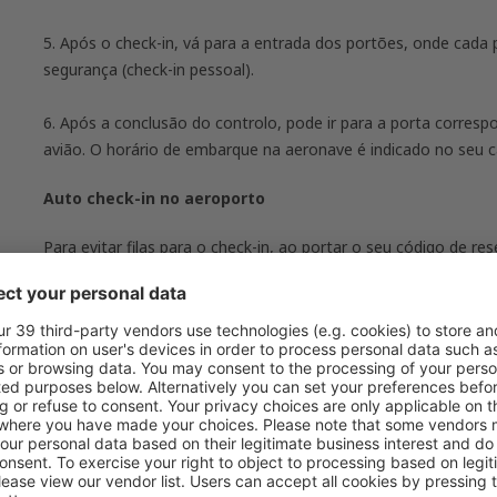
5. Após o check-in, vá para a entrada dos portões, onde cada
segurança (check-in pessoal).
6. Após a conclusão do controlo, pode ir para a porta corres
avião. O horário de embarque na aeronave é indicado no seu 
Auto check-in no aeroporto
Para evitar filas para o check-in,
ao
portar o seu código de res
check-in localizados na maioria dos aeroportos
.
Auto check-in passo a passo:
1. No aeroporto, encontre uma máquina/totem de auto check
com a qual viajará.
2. Digite na máquina as informações do documento de identida
o código de confirmação da reserva.
3.
Se a máquina permitir, poderá escolher o seu assento