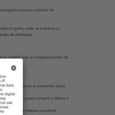
 passageiro passa no controlo de
pondente (gate), onde se embarca no
cartão de embarque.
erva,
poderá usar as máquinas/
totens de
-in correspondente à companhia aérea
de que utilizou para comprar o bilhete e
 no avião
ou a máquina escolherá