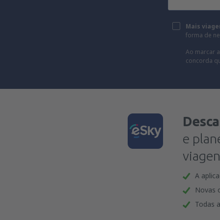
Mais viage
forma de new
Ao marcar a
concorda q
Desca
e plan
viagen
A aplic
Novas o
Todas a