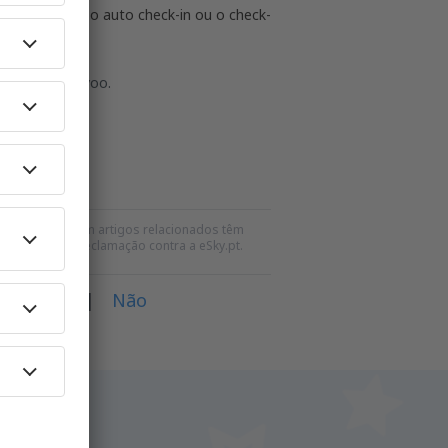
ck-in online, o auto check-in ou o check-
ras antes do voo.
 do voo.
neste artigo e em artigos relacionados têm
para qualquer reclamação contra a eSky.pt.
va?
Sim
|
Não
iro.