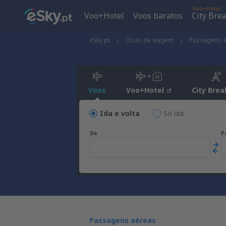
Voo+Hotel
Voo+Hotel
Voos baratos
City Bre
eSky.pt
Dicas de viagem
Passagens 
Voos
Voo+Hotel
City Brea
Ida e volta
Só ida
De
P
Passagens aéreas