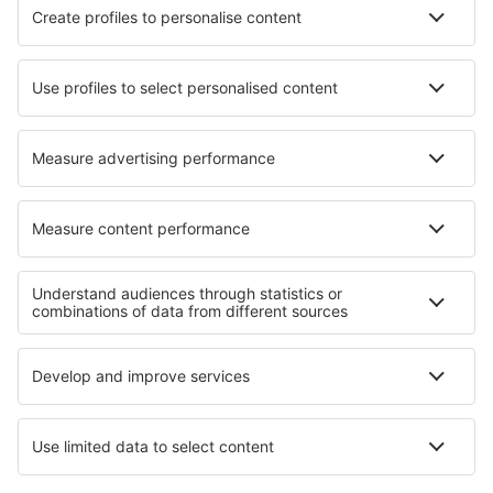
Ryanair
TAP Portugal
easyJet
Azores Airlines
Transavia
Sobre a eSky
Termos e condições
Minhas reservas
Política de Privacidade
Assistência e contacto