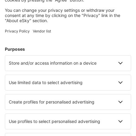
Planeie a sua viagem
Voos baratos
City Breaks
Férias
Alojamentos
Voo+Hotel
Hotéis
Transferência
Atrações
Eventos desportivos
Saiba mais
Aplicação de telemóvel
Linhas aéreas