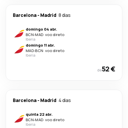
Barcelona
-
Madrid
8 dias
domingo 04 abr.
BCN
-
MAD
·
voo direto
Iberia
domingo 11 abr.
MAD
-
BCN
·
voo direto
Iberia
52 €
de
Barcelona
-
Madrid
4 dias
quinta 22 abr.
BCN
-
MAD
·
voo direto
Iberia