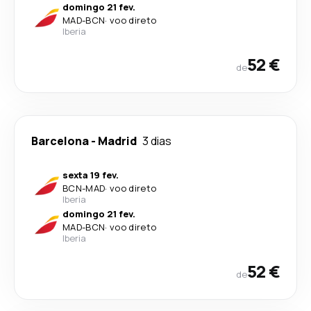
domingo 21 fev.
MAD
-
BCN
·
voo direto
Iberia
52 €
de
Barcelona
-
Madrid
3 dias
sexta 19 fev.
BCN
-
MAD
·
voo direto
Iberia
domingo 21 fev.
MAD
-
BCN
·
voo direto
Iberia
52 €
de