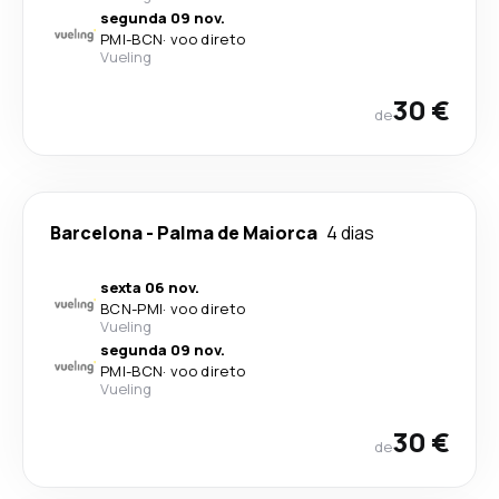
segunda 09 nov.
PMI
-
BCN
·
voo direto
Vueling
30 €
de
Barcelona
-
Palma de Maiorca
4 dias
sexta 06 nov.
BCN
-
PMI
·
voo direto
Vueling
segunda 09 nov.
PMI
-
BCN
·
voo direto
Vueling
30 €
de