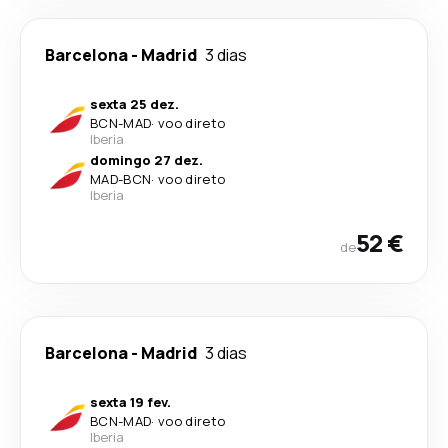
Barcelona
-
Madrid
3 dias
sexta 25 dez.
BCN
-
MAD
·
voo direto
Iberia
domingo 27 dez.
MAD
-
BCN
·
voo direto
Iberia
52 €
de
Barcelona
-
Madrid
3 dias
sexta 19 fev.
BCN
-
MAD
·
voo direto
Iberia