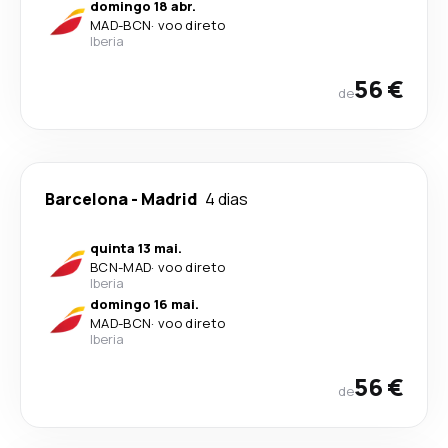
domingo 18 abr.
MAD
-
BCN
·
voo direto
Iberia
56 €
de
Barcelona
-
Madrid
4 dias
quinta 13 mai.
BCN
-
MAD
·
voo direto
Iberia
domingo 16 mai.
MAD
-
BCN
·
voo direto
Iberia
56 €
de