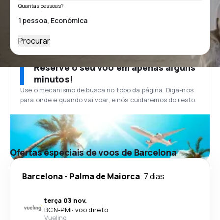
Quantas pessoas?
Procurar
Reserve o seu voo em apenas alguns
minutos!
Use o mecanismo de busca no topo da página. Diga-nos
para onde e quando vai voar, e nós cuidaremos do resto.
Ofertas especiais de voos de Barcelona
Barcelona
-
Palma de Maiorca
7 dias
terça 03 nov.
BCN
-
PMI
·
voo direto
Vueling