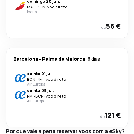
domingo 20 jun.
MAD
-
BCN
·
voo direto
Iberia
56 €
de
Barcelona
-
Palma de Maiorca
8 dias
quinta 01 jul.
BCN
-
PMI
·
voo direto
Air Europa
quinta 08 jul.
PMI
-
BCN
·
voo direto
Air Europa
121 €
de
Por que vale a pena reservar voos com a eSky?