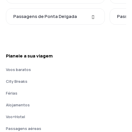
Passagens de Ponta Delgada
Passag
Planeie a sua viagem
Voos baratos
City Breaks
Férias
Alojamentos
Voo+Hotel
Passagens aéreas