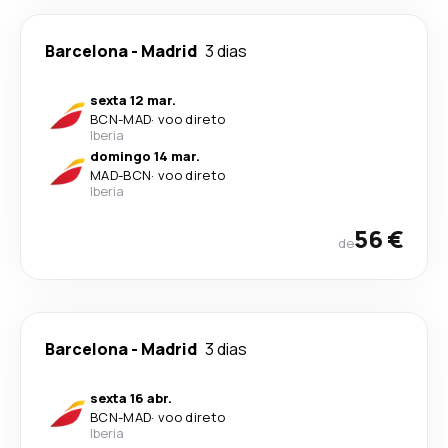
Barcelona
-
Madrid
3 dias
sexta 12 mar.
BCN
-
MAD
·
voo direto
Iberia
domingo 14 mar.
MAD
-
BCN
·
voo direto
Iberia
56 €
de
Barcelona
-
Madrid
3 dias
sexta 16 abr.
BCN
-
MAD
·
voo direto
Iberia