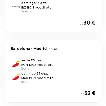
domingo 13 dez.
IBZ
-
BCN
·
voo direto
Vueling
30 €
de
Barcelona
-
Madrid
3 dias
sexta 25 dez.
BCN
-
MAD
·
voo direto
Iberia
domingo 27 dez.
MAD
-
BCN
·
voo direto
Iberia
52 €
de