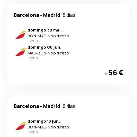
Barcelona
-
Madrid
8 dias
domingo 30 mai.
BCN
-
MAD
·
voo direto
Iberia
domingo 06 jun.
MAD
-
BCN
·
voo direto
Iberia
56 €
de
Barcelona
-
Madrid
8 dias
domingo 13 jun.
BCN
-
MAD
·
voo direto
Iberia