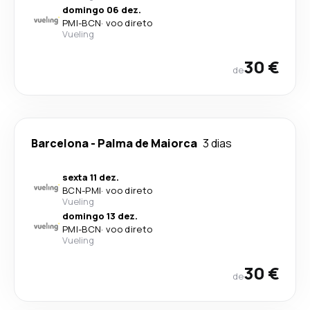
domingo 06 dez.
PMI
-
BCN
·
voo direto
Vueling
30 €
de
Barcelona
-
Palma de Maiorca
3 dias
sexta 11 dez.
BCN
-
PMI
·
voo direto
Vueling
domingo 13 dez.
PMI
-
BCN
·
voo direto
Vueling
30 €
de