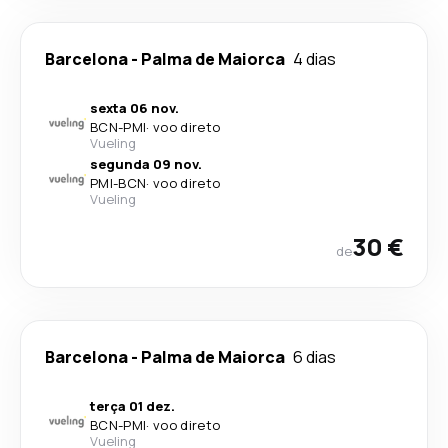
Barcelona
-
Palma de Maiorca
4 dias
sexta 06 nov.
BCN
-
PMI
·
voo direto
Vueling
segunda 09 nov.
PMI
-
BCN
·
voo direto
Vueling
30 €
de
Barcelona
-
Palma de Maiorca
6 dias
terça 01 dez.
BCN
-
PMI
·
voo direto
Vueling