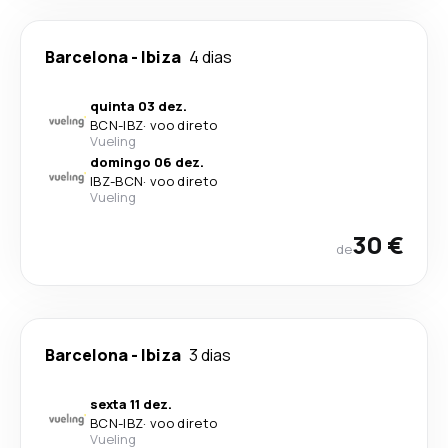
Barcelona
-
Ibiza
4 dias
quinta 03 dez.
BCN
-
IBZ
·
voo direto
Vueling
domingo 06 dez.
IBZ
-
BCN
·
voo direto
Vueling
30 €
de
Barcelona
-
Ibiza
3 dias
sexta 11 dez.
BCN
-
IBZ
·
voo direto
Vueling