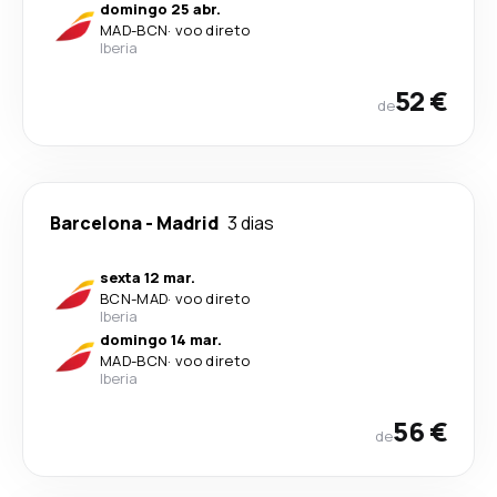
domingo 25 abr.
MAD
-
BCN
·
voo direto
Iberia
52 €
de
Barcelona
-
Madrid
3 dias
sexta 12 mar.
BCN
-
MAD
·
voo direto
Iberia
domingo 14 mar.
MAD
-
BCN
·
voo direto
Iberia
56 €
de