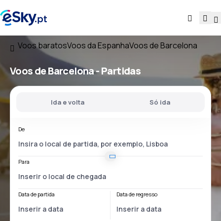
Voos baratos
Voos da Espanha
Voos de Barcelona
Voos
de Barcelona
- Partidas
Ida e volta
Só ida
De
Para
Data de partida
Data de regresso