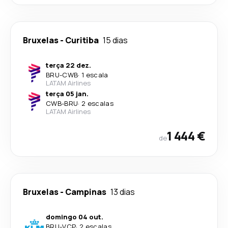
Bruxelas
-
Curitiba
15 dias
terça 22 dez.
BRU
-
CWB
·
1 escala
LATAM Airlines
terça 05 jan.
CWB
-
BRU
·
2 escalas
LATAM Airlines
1 444 €
de
Bruxelas
-
Campinas
13 dias
domingo 04 out.
BRU
-
VCP
·
2 escalas