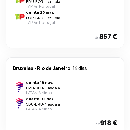
BRU
-
FOR
·
1 escala
TAP Air Portugal
quinta 25 mar.
FOR
-
BRU
·
1 escala
TAP Air Portugal
857 €
de
Bruxelas
-
Rio de Janeiro
14 dias
quinta 19 nov.
BRU
-
SDU
·
1 escala
LATAM Airlines
quarta 02 dez.
SDU
-
BRU
·
1 escala
LATAM Airlines
918 €
de