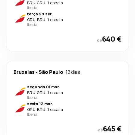
BRU
-
GRU
·
1 escala
Iberia
terça 29 set.
GRU
-
BRU
·
1 escala
Iberia
640 €
de
Bruxelas
-
São Paulo
12 dias
segunda 01 mar.
BRU
-
GRU
·
1 escala
Iberia
sexta 12 mar.
GRU
-
BRU
·
1 escala
Iberia
645 €
de