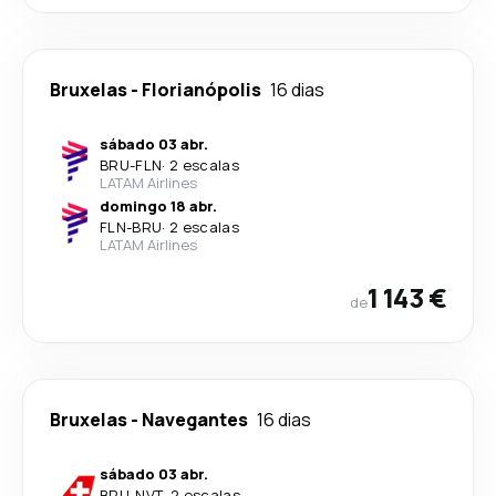
Bruxelas
-
Florianópolis
16 dias
sábado 03 abr.
BRU
-
FLN
·
2 escalas
LATAM Airlines
domingo 18 abr.
FLN
-
BRU
·
2 escalas
LATAM Airlines
1 143 €
de
Bruxelas
-
Navegantes
16 dias
sábado 03 abr.
BRU
-
NVT
·
2 escalas