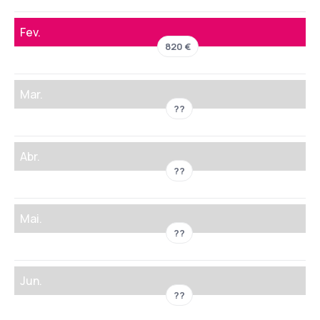
Fev.
820 €
Mar.
??
Abr.
??
Mai.
??
Jun.
??