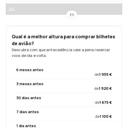
Jul.
??
Qual é a melhor altura para comprar bilhetes
de avião?
Descubra com que antecedência vale a pena reservar
voos de ida e volta.
6 meses antes
de
1 955 €
3 meses antes
de
1 920 €
30 dias antes
de
1 675 €
7 dias antes
de
1 100 €
1 dia antes