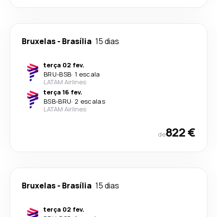
Bruxelas
-
Brasília
15 dias
terça 02 fev.
BRU
-
BSB
·
1 escala
LATAM Airlines
terça 16 fev.
BSB
-
BRU
·
2 escalas
LATAM Airlines
822 €
de
Bruxelas
-
Brasília
15 dias
terça 02 fev.