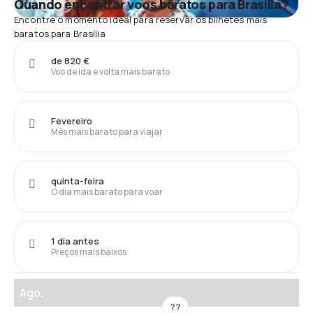
Quando encontrar voos baratos para Brasília?
Encontre o momento ideal para reservar os bilhetes mais
baratos para Brasília
de 820 €
Voo de ida e volta mais barato
Fevereiro
Mês mais barato para viajar
quinta-feira
O dia mais barato para voar
1 dia antes
Preços mais baixos
Ago.
??