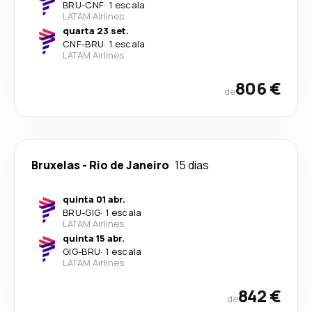
BRU
-
CNF
·
1 escala
LATAM Airlines
quarta 23 set.
CNF
-
BRU
·
1 escala
LATAM Airlines
806 €
de
Bruxelas
-
Rio de Janeiro
15 dias
quinta 01 abr.
BRU
-
GIG
·
1 escala
LATAM Airlines
quinta 15 abr.
GIG
-
BRU
·
1 escala
LATAM Airlines
842 €
de