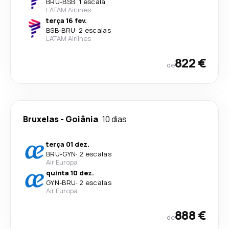
BRU
-
BSB
·
1 escala
LATAM Airlines
terça 16 fev.
BSB
-
BRU
·
2 escalas
LATAM Airlines
822 €
de
Bruxelas
-
Goiânia
10 dias
terça 01 dez.
BRU
-
GYN
·
2 escalas
Air Europa
quinta 10 dez.
GYN
-
BRU
·
2 escalas
Air Europa
888 €
de