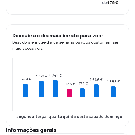
de
978 €
Descubra o dia mais barato para voar
Descubra em que dia da semana os voos costumam ser
mais acessíveis.
2 248 €
2 158 €
1 749 €
1 666 €
1 388 €
1 178 €
1 136 €
segunda
terça
quarta
quinta
sexta
sábado
domingo
Informações gerais