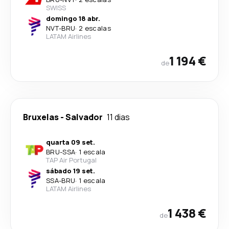
SWISS
domingo 18 abr.
NVT
-
BRU
·
2 escalas
LATAM Airlines
1 194 €
de
Bruxelas
-
Salvador
11 dias
quarta 09 set.
BRU
-
SSA
·
1 escala
TAP Air Portugal
sábado 19 set.
SSA
-
BRU
·
1 escala
LATAM Airlines
1 438 €
de