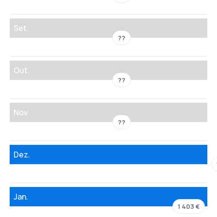
Set.
??
Out.
??
Nov.
??
Dez.
Jan.
1 403 €