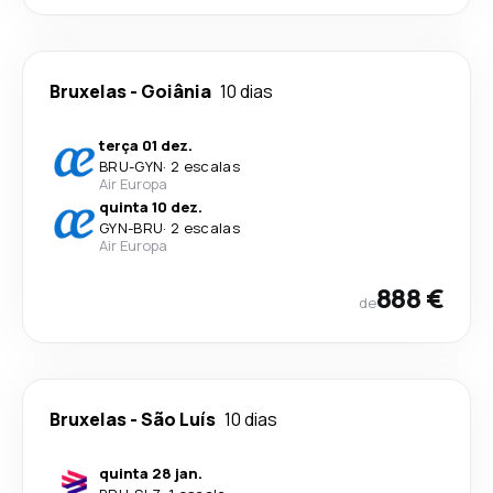
Bruxelas
-
Goiânia
10 dias
terça 01 dez.
BRU
-
GYN
·
2 escalas
Air Europa
quinta 10 dez.
GYN
-
BRU
·
2 escalas
Air Europa
888 €
de
Bruxelas
-
São Luís
10 dias
quinta 28 jan.