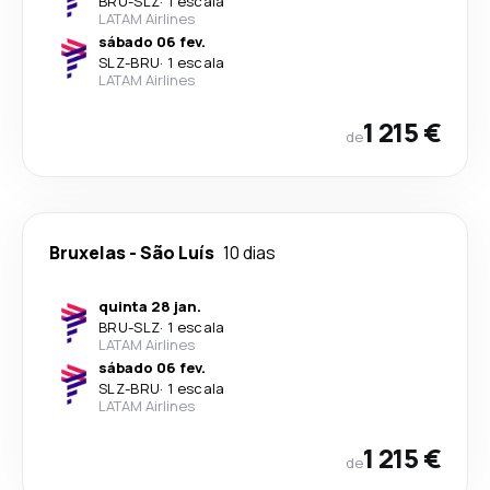
BRU
-
SLZ
·
1 escala
LATAM Airlines
sábado 06 fev.
SLZ
-
BRU
·
1 escala
LATAM Airlines
1 215 €
de
Bruxelas
-
São Luís
10 dias
quinta 28 jan.
BRU
-
SLZ
·
1 escala
LATAM Airlines
sábado 06 fev.
SLZ
-
BRU
·
1 escala
LATAM Airlines
1 215 €
de