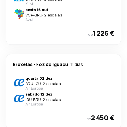
KLM
sexta 16 out.
VCP
-
BRU
·
2 escalas
Azul
1 226 €
de
Bruxelas
-
Foz do Iguaçu
11 dias
quarta 02 dez.
BRU
-
IGU
·
2 escalas
Air Europa
sábado 12 dez.
IGU
-
BRU
·
2 escalas
Air Europa
2 450 €
de