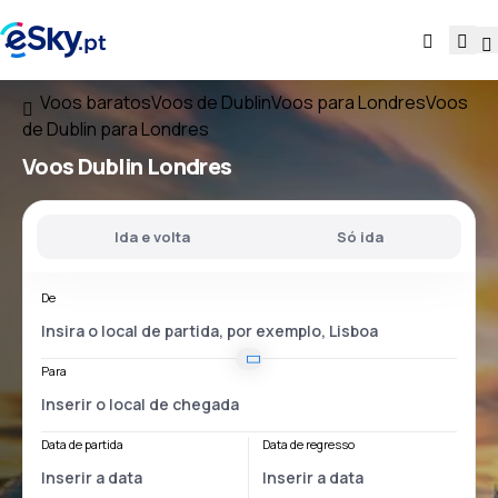
Voos baratos
Voos de Dublin
Voos para Londres
Voos
de Dublin para Londres
Voos
Dublin Londres
Ida e volta
Só ida
De
Para
Data de partida
Data de regresso