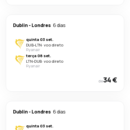
Dublin
-
Londres
6 dias
quinta 03 set.
DUB
-
LTN
·
voo direto
Ryanair
terça 08 set.
LTN
-
DUB
·
voo direto
Ryanair
34 €
de
Dublin
-
Londres
6 dias
quinta 03 set.