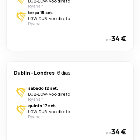
DUB
-
LGW
·
voo direto
Ryanair
terça 15 set.
LGW
-
DUB
·
voo direto
Ryanair
34 €
de
Dublin
-
Londres
6 dias
sábado 12 set.
DUB
-
LGW
·
voo direto
Ryanair
quinta 17 set.
LGW
-
DUB
·
voo direto
Ryanair
34 €
de