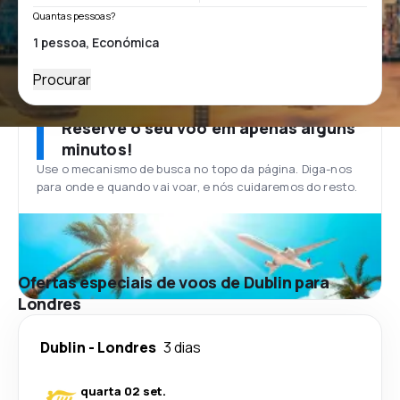
Quantas pessoas?
Procurar
Reserve o seu voo em apenas alguns
minutos!
Use o mecanismo de busca no topo da página. Diga-nos
para onde e quando vai voar, e nós cuidaremos do resto.
Ofertas especiais de voos de Dublin para
Londres
Dublin
-
Londres
3 dias
quarta 02 set.