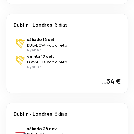
Dublin
-
Londres
6 dias
sábado 12 set.
DUB
-
LGW
·
voo direto
Ryanair
quinta 17 set.
LGW
-
DUB
·
voo direto
Ryanair
34 €
de
Dublin
-
Londres
3 dias
sábado 28 nov.