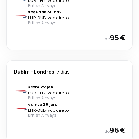
DUB
-
LHR
·
voo direto
British Airways
segunda 30 nov.
LHR
-
DUB
·
voo direto
British Airways
95 €
de
Dublin
-
Londres
7 dias
sexta 22 jan.
DUB
-
LHR
·
voo direto
British Airways
quinta 28 jan.
LHR
-
DUB
·
voo direto
British Airways
96 €
de