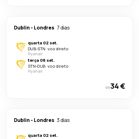
Dublin
-
Londres
7 dias
quarta 02 set.
DUB
-
STN
·
voo direto
Ryanair
terça 08 set.
STN
-
DUB
·
voo direto
Ryanair
34 €
de
Dublin
-
Londres
3 dias
quarta 02 set.