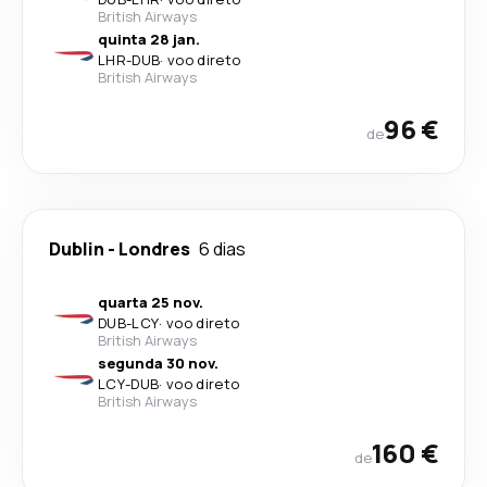
British Airways
quinta 28 jan.
LHR
-
DUB
·
voo direto
British Airways
96 €
de
Dublin
-
Londres
6 dias
quarta 25 nov.
DUB
-
LCY
·
voo direto
British Airways
segunda 30 nov.
LCY
-
DUB
·
voo direto
British Airways
160 €
de