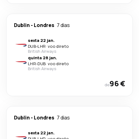
Dublin
-
Londres
7 dias
sexta 22 jan.
DUB
-
LHR
·
voo direto
British Airways
quinta 28 jan.
LHR
-
DUB
·
voo direto
British Airways
96 €
de
Dublin
-
Londres
7 dias
sexta 22 jan.
DUB
-
LHR
·
voo direto