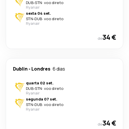
DUB
-
STN
·
voo direto
Ryanair
sexta 04 set.
STN
-
DUB
·
voo direto
Ryanair
34 €
de
Dublin
-
Londres
6 dias
quarta 02 set.
DUB
-
STN
·
voo direto
Ryanair
segunda 07 set.
STN
-
DUB
·
voo direto
Ryanair
34 €
de