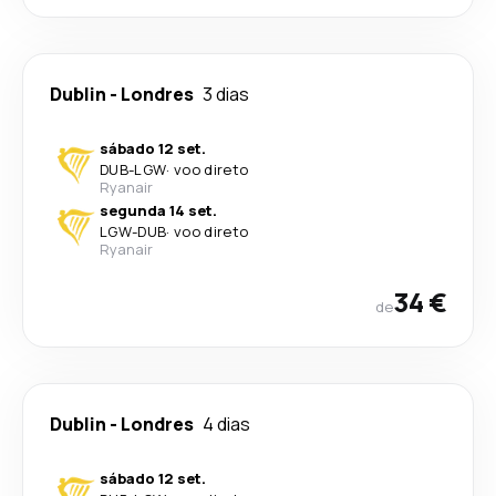
Dublin
-
Londres
3 dias
sábado 12 set.
DUB
-
LGW
·
voo direto
Ryanair
segunda 14 set.
LGW
-
DUB
·
voo direto
Ryanair
34 €
de
Dublin
-
Londres
4 dias
sábado 12 set.