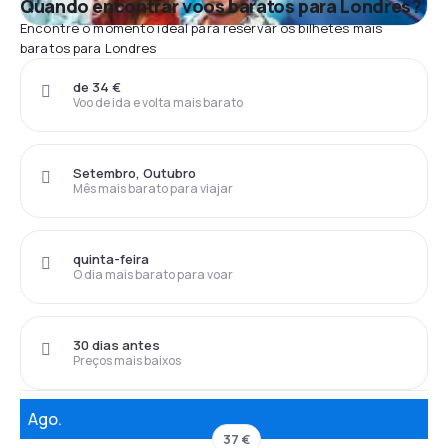
Quando encontrar voos baratos para Londres?
Encontre o momento ideal para reservar os bilhetes mais
baratos para Londres
de 34 €
Voo de ida e volta mais barato
Setembro, Outubro
Mês mais barato para viajar
quinta-feira
O dia mais barato para voar
30 dias antes
Preços mais baixos
Ago.
37 €