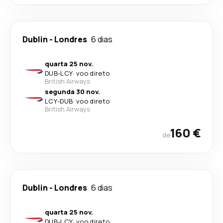
Dublin
-
Londres
6 dias
quarta 25 nov.
DUB
-
LCY
·
voo direto
British Airways
segunda 30 nov.
LCY
-
DUB
·
voo direto
British Airways
160 €
de
Dublin
-
Londres
6 dias
quarta 25 nov.
DUB
-
LCY
·
voo direto