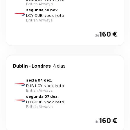
British Airways
segunda 30 nov.
LCY
-
DUB
·
voo direto
British Airways
160 €
de
Dublin
-
Londres
4 dias
sexta 04 dez.
DUB
-
LCY
·
voo direto
British Airways
segunda 07 dez.
LCY
-
DUB
·
voo direto
British Airways
160 €
de