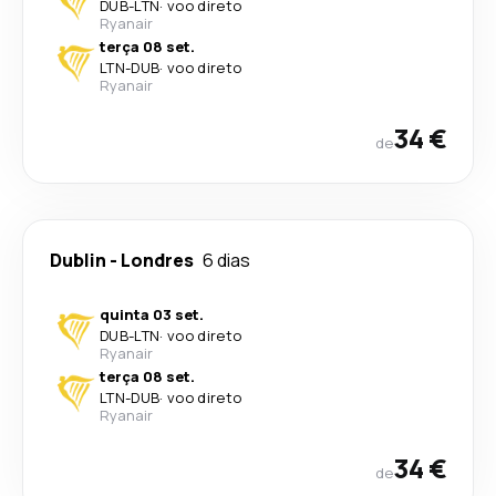
DUB
-
LTN
·
voo direto
Ryanair
terça 08 set.
LTN
-
DUB
·
voo direto
Ryanair
34 €
de
Dublin
-
Londres
6 dias
quinta 03 set.
DUB
-
LTN
·
voo direto
Ryanair
terça 08 set.
LTN
-
DUB
·
voo direto
Ryanair
34 €
de