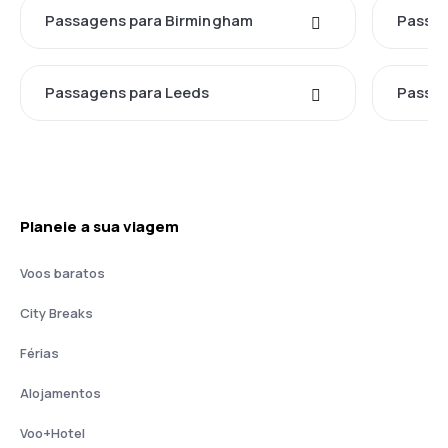
Passagens para Birmingham
Passag
Passagens para Leeds
Passag
Planeie a sua viagem
Voos baratos
City Breaks
Férias
Alojamentos
Voo+Hotel