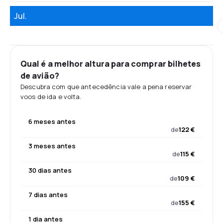
Jul.
Qual é a melhor altura para comprar bilhetes
de avião?
Descubra com que antecedência vale a pena reservar
voos de ida e volta.
6 meses antes
de
122 €
3 meses antes
de
115 €
30 dias antes
de
109 €
7 dias antes
de
155 €
1 dia antes