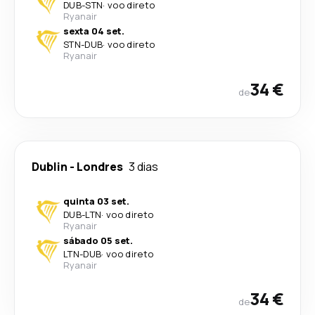
DUB
-
STN
·
voo direto
Ryanair
sexta 04 set.
STN
-
DUB
·
voo direto
Ryanair
34 €
de
Dublin
-
Londres
3 dias
quinta 03 set.
DUB
-
LTN
·
voo direto
Ryanair
sábado 05 set.
LTN
-
DUB
·
voo direto
Ryanair
34 €
de