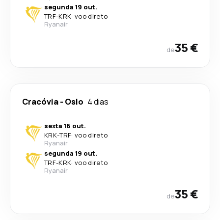
segunda 19 out.
TRF
-
KRK
·
voo direto
Ryanair
35 €
de
Cracóvia
-
Oslo
4 dias
sexta 16 out.
KRK
-
TRF
·
voo direto
Ryanair
segunda 19 out.
TRF
-
KRK
·
voo direto
Ryanair
35 €
de