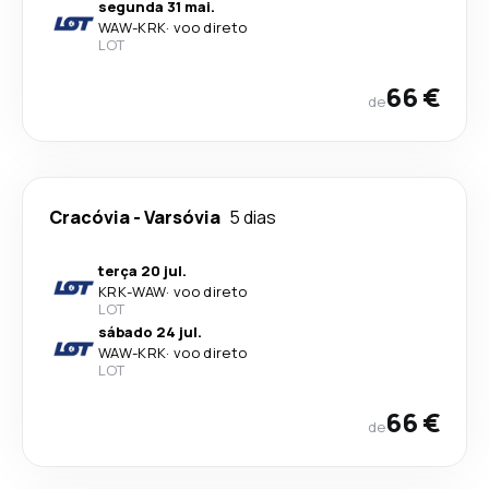
segunda 31 mai.
WAW
-
KRK
·
voo direto
LOT
66 €
de
Cracóvia
-
Varsóvia
5 dias
terça 20 jul.
KRK
-
WAW
·
voo direto
LOT
sábado 24 jul.
WAW
-
KRK
·
voo direto
LOT
66 €
de