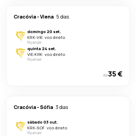
Cracóvia
-
Viena
5 dias
domingo 20 set.
KRK
-
VIE
·
voo direto
Ryanair
quinta 24 set.
VIE
-
KRK
·
voo direto
Ryanair
35 €
de
Cracóvia
-
Sófia
3 dias
sábado 03 out.
KRK
-
SOF
·
voo direto
Ryanair