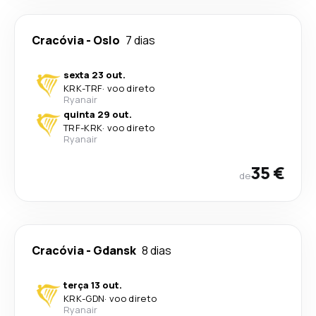
Cracóvia
-
Oslo
7 dias
sexta 23 out.
KRK
-
TRF
·
voo direto
Ryanair
quinta 29 out.
TRF
-
KRK
·
voo direto
Ryanair
35 €
de
Cracóvia
-
Gdansk
8 dias
terça 13 out.
KRK
-
GDN
·
voo direto
Ryanair