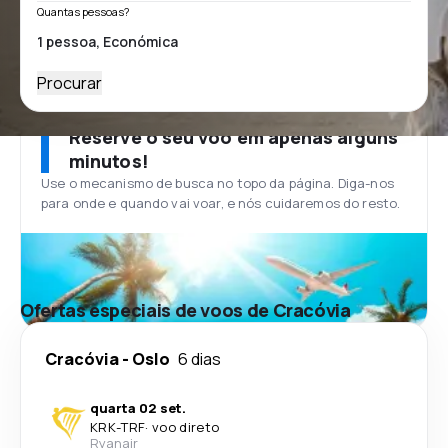
Quantas pessoas?
Procurar
Reserve o seu voo em apenas alguns
minutos!
Use o mecanismo de busca no topo da página. Diga-nos
para onde e quando vai voar, e nós cuidaremos do resto.
Ofertas especiais de voos de Cracóvia
Cracóvia
-
Oslo
6 dias
quarta 02 set.
KRK
-
TRF
·
voo direto
Ryanair