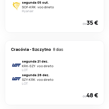
segunda 05 out.
SOF
-
KRK
·
voo direto
Ryanair
35 €
de
Cracóvia
-
Szczytno
8 dias
segunda 21 dez.
KRK
-
SZY
·
voo direto
LOT
segunda 28 dez.
SZY
-
KRK
·
voo direto
LOT
48 €
de