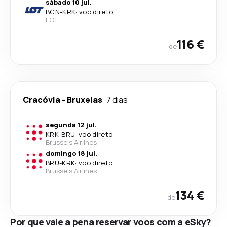
sábado 10 jul.
BCN
-
KRK
·
voo direto
LOT
116 €
de
Cracóvia
-
Bruxelas
7 dias
segunda 12 jul.
KRK
-
BRU
·
voo direto
Brussels Airlines
domingo 18 jul.
BRU
-
KRK
·
voo direto
Brussels Airlines
134 €
de
Por que vale a pena reservar voos com a eSky?