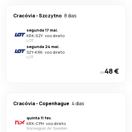
Cracóvia
-
Szczytno
8 dias
segunda 17 mai.
KRK
-
SZY
·
voo direto
LOT
segunda 24 mai.
SZY
-
KRK
·
voo direto
LOT
48 €
de
Cracóvia
-
Copenhague
4 dias
quinta 11 fev.
KRK
-
CPH
·
voo direto
Norwegian Air Sweden