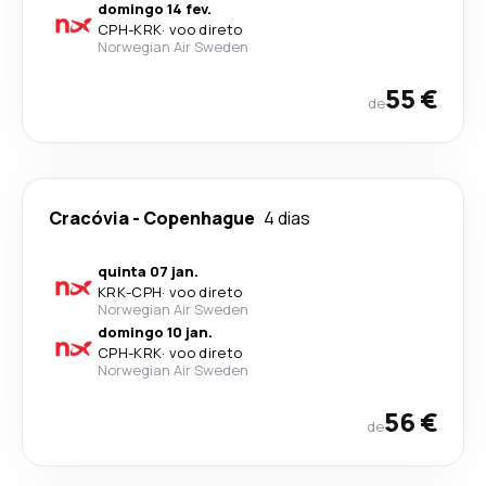
domingo 14 fev.
CPH
-
KRK
·
voo direto
Norwegian Air Sweden
55 €
de
Cracóvia
-
Copenhague
4 dias
quinta 07 jan.
KRK
-
CPH
·
voo direto
Norwegian Air Sweden
domingo 10 jan.
CPH
-
KRK
·
voo direto
Norwegian Air Sweden
56 €
de