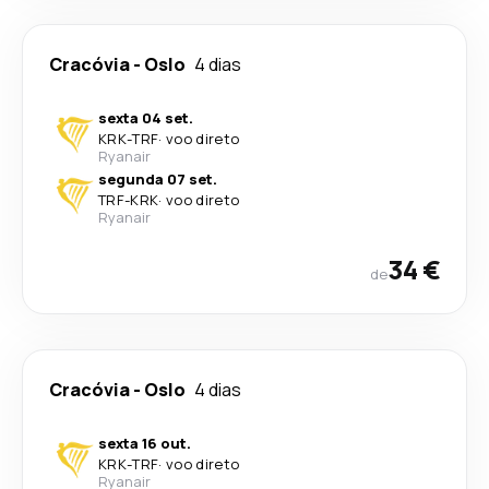
Cracóvia
-
Oslo
4 dias
sexta 04 set.
KRK
-
TRF
·
voo direto
Ryanair
segunda 07 set.
TRF
-
KRK
·
voo direto
Ryanair
34 €
de
Cracóvia
-
Oslo
4 dias
sexta 16 out.
KRK
-
TRF
·
voo direto
Ryanair