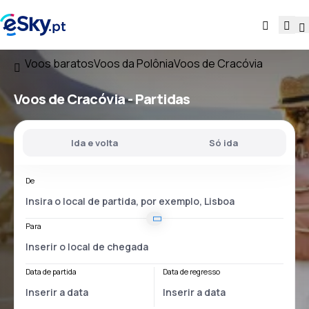
Voos baratos
Voos da Polônia
Voos de Cracóvia
Voos
de Cracóvia
- Partidas
Ida e volta
Só ida
De
Para
Data de partida
Data de regresso