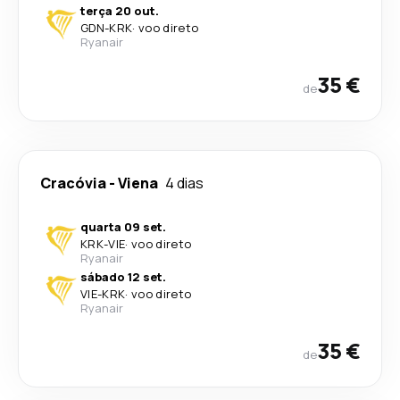
terça 20 out.
GDN
-
KRK
·
voo direto
Ryanair
35 €
de
Cracóvia
-
Viena
4 dias
quarta 09 set.
KRK
-
VIE
·
voo direto
Ryanair
sábado 12 set.
VIE
-
KRK
·
voo direto
Ryanair
35 €
de