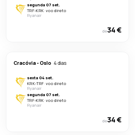
segunda 07 set.
TRF
-
KRK
·
voo direto
Ryanair
34 €
de
Cracóvia
-
Oslo
4 dias
sexta 04 set.
KRK
-
TRF
·
voo direto
Ryanair
segunda 07 set.
TRF
-
KRK
·
voo direto
Ryanair
34 €
de