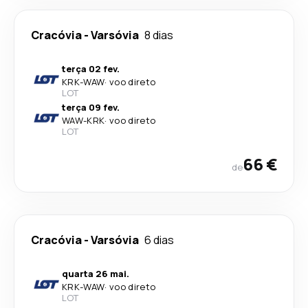
Cracóvia
-
Varsóvia
8 dias
terça 02 fev.
KRK
-
WAW
·
voo direto
LOT
terça 09 fev.
WAW
-
KRK
·
voo direto
LOT
66 €
de
Cracóvia
-
Varsóvia
6 dias
quarta 26 mai.
KRK
-
WAW
·
voo direto
LOT