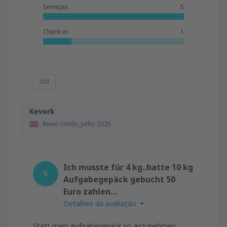
Serviços:
5
Check-in:
1
Útil
Kevork
Reino Unido,
Julho 2025
Ich musste für 4 kg..hatte 10 kg
5
Aufgabegepäck gebucht 50
Euro zahlen…
Detalhes da avaliação
Statt mein Aufgabegepäck so anzunehmen…