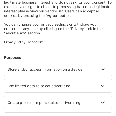
Nurembergo Airport (NUE)
Munster Osnabruck (FMO)
Paderborn Paderborn Lippstadt (PAD)
Rostock-Laage (RLG)
Saarbrücken
Westerland Sylt (GWT)
Saarbrücken