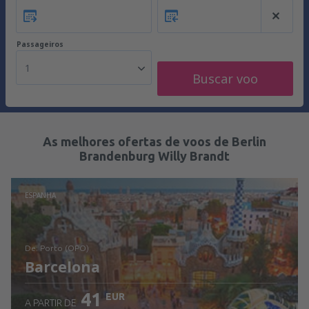
Passageiros
1
Buscar voo
As melhores ofertas de voos de Berlin
Brandenburg Willy Brandt
ESPANHA
de: Porto (OPO)
Barcelona
41
EUR
A PARTIR DE