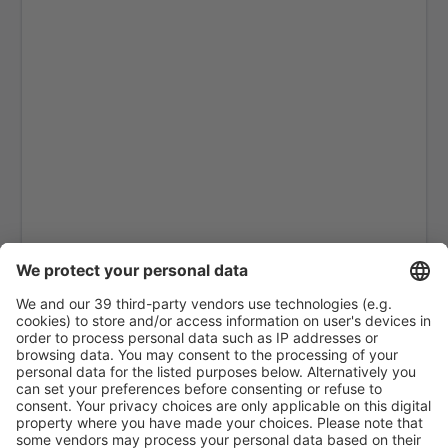
Hamburgo
Heringsdorf Airport (HDF)
Hof Airport (HOQ)
Kassel-Calden Airport (KSF)
Kiel Airport (KEL)
Dresden Klotzsche (DRS)
Hanôver Langenhagen (HAJ)
Leipzig Halle (LEJ)
Hamburgo
Mannheim Airport (MHG)
Memmingen Allgau (FMM)