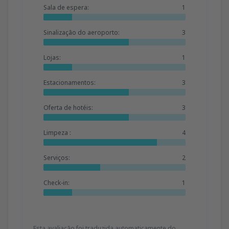
Sala de espera:
1
Sinalização do aeroporto:
3
Lojas:
1
Estacionamentos:
3
Oferta de hotéis:
3
Limpeza :
4
Serviços:
2
Check-in:
1
Esta avaliação foi traduzida automaticamente do