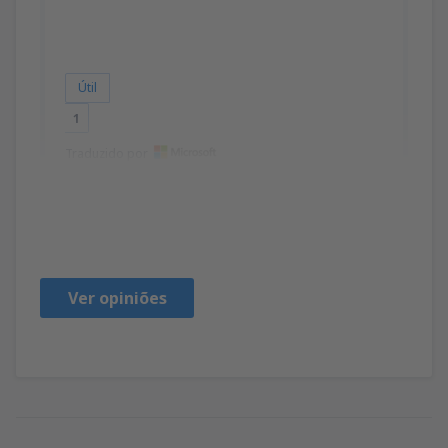
Útil
1
Traduzido por
ALICJA
Polônia,
Março 2020
Ver opiniões