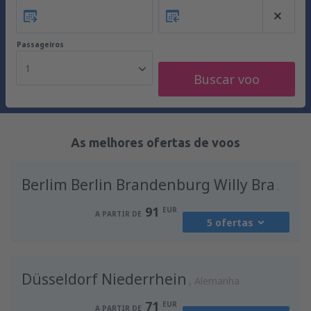
Passageiros
1
Buscar voo
As melhores ofertas de voos
Berlim Berlin Brandenburg Willy Brandt
91
EUR
A PARTIR DE
5 ofertas
de
Porto, Francisco Sá Carneiro
(OPO)
Düsseldorf Niederrhein
91
Alemanha
A PARTIR DE
EUR
71
EUR
A PARTIR DE