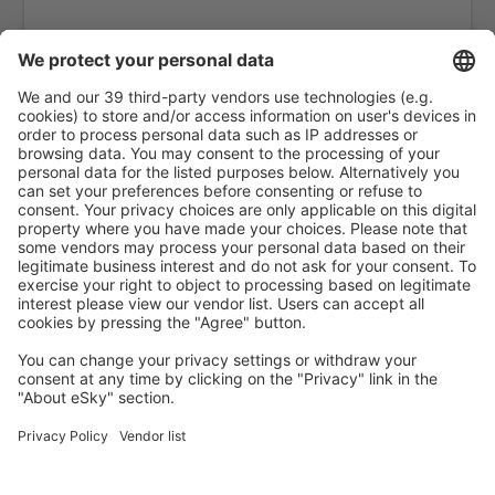
Hanôver Langenhagen (HAJ)
Leipzig Halle (LEJ)
Hamburgo
Mannheim Airport (MHG)
Memmingen Allgau (FMM)
Nurembergo Airport (NUE)
Munster Osnabruck (FMO)
Paderborn Paderborn Lippstadt (PAD)
Rostock-Laage (RLG)
Saarbrücken
Westerland Sylt (GWT)