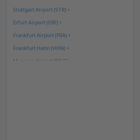
Stuttgart Airport (STR)
Erfurt Airport (ERF)
Frankfurt Airport (FRA)
Frankfurt Hahn (HHN)
Munique Airport (MUC)
Hamburgo
Heringsdorf Airport (HDF)
Hof Airport (HOQ)
Kassel-Calden Airport (KSF)
Kiel Airport (KEL)
Dresden Klotzsche (DRS)