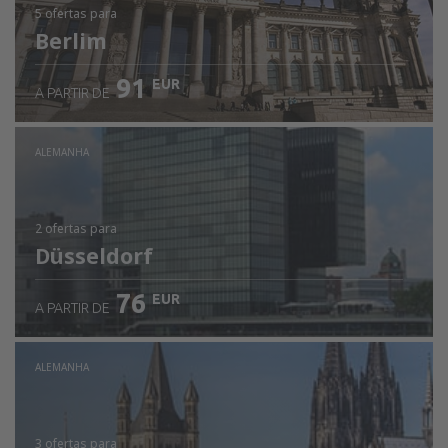
5 ofertas
para
Berlim
91
EUR
A PARTIR DE
ALEMANHA
2 ofertas
para
Düsseldorf
76
EUR
A PARTIR DE
ALEMANHA
3 ofertas
para