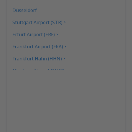
Düsseldorf
Stuttgart Airport (STR)
Erfurt Airport (ERF)
Frankfurt Airport (FRA)
Frankfurt Hahn (HHN)
Munique Airport (MUC)
Hamburgo
Heringsdorf Airport (HDF)
Hof Airport (HOQ)
Kassel-Calden Airport (KSF)
Kiel Airport (KEL)