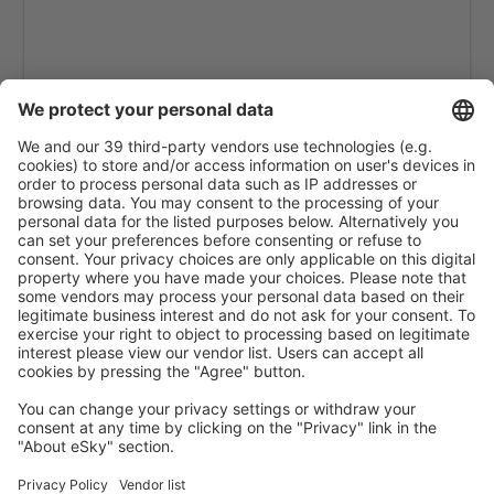
Dresden Klotzsche (DRS)
Hanôver Langenhagen (HAJ)
Leipzig Halle (LEJ)
Hamburgo
Mannheim Airport (MHG)
Memmingen Allgau (FMM)
Nurembergo Airport (NUE)
Munster Osnabruck (FMO)
Paderborn Paderborn Lippstadt (PAD)
Rostock-Laage (RLG)