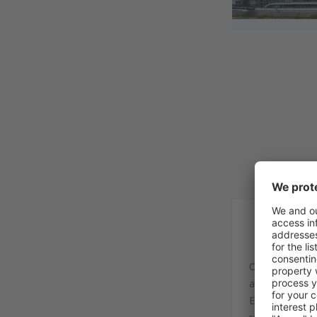
In
O aeroporto W
aeroporto mili
Em 2008, este