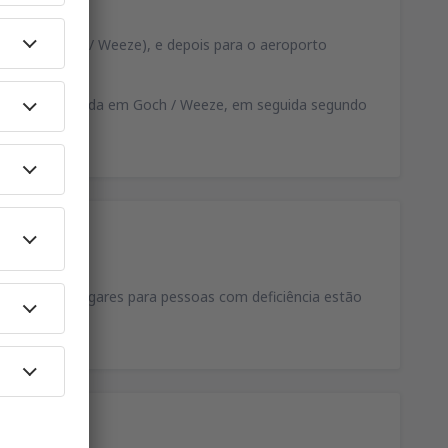
a (saída Uedem / Weeze), e depois para o aeroporto
 -A77 e A57, saída em Goch / Weeze, em seguida segundo
ículos. Os lugares para pessoas com deficiência estão