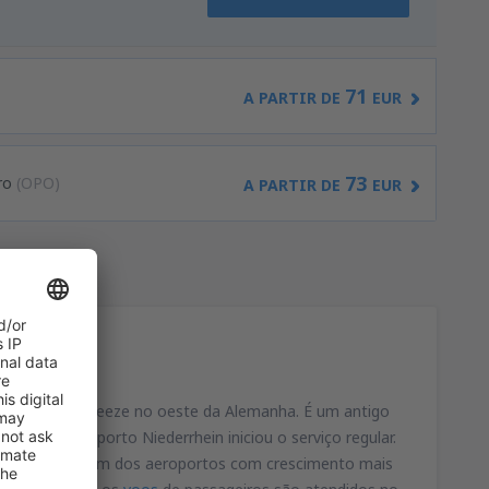
71
A PARTIR DE
EUR
73
ro
(OPO)
A PARTIR DE
EUR
na cidade de Weeze no oeste da Alemanha. É um antigo
 o novo aeroporto Niederrhein iniciou o serviço regular.
 a posição de um dos aeroportos com crescimento mais