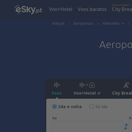
Voo+Hotel
Voo+Hotel
Voos baratos
City Bre
eSky.pt
Aeroportos
Alemanha
Aerop
Voos
Voo+Hotel
City Brea
Ida e volta
Só ida
De
P