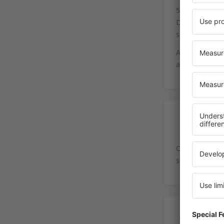
51°35'59"N, 6
De Düsseldorf/
seguindo a sin
A partir dos 
as indicações 
Es
O aeroporto d
situados na pr
Ser