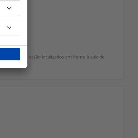
 terminal.
rante.
s escritórios estão localizados em frente à sala de