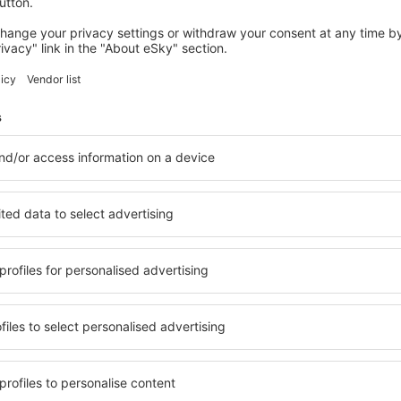
opa. O aeroporto é uma base de operações para a companhia aérea 
. O terminal está aberto diariamente das 8:30 às 23:59 - não há pos
is
.
esso
ze/Niederrhein
g 60 D- 47652 Weeze
oviária Weeze está situada a 5 minutos de carro do aeroporto. Nos 
s. Entre o aeroporto e a estação ferroviária circula um ônibus pendu
xis se situa em frente da sala de chegadas. Várias empresas operam
ara sistemas de navegação GPS automotivos: