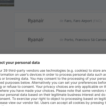
de
Faro, Faro Airport
(FAO)
de
Porto, Francisco Sá Carnei
formação
eeze Niederrhein está localizado a 3,7 km para sudoeste da peque
tar. O novo terminal de passageiros foi construído em 2002. Em 2003,
 aeroporto serviu mais de um milhão de passageiros, o que lhe deu