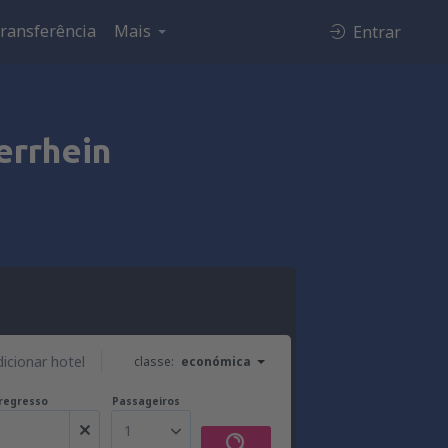
ransferência
Mais
Entrar
errhein
dicionar hotel
classe:
económica
regresso
Passageiros
1