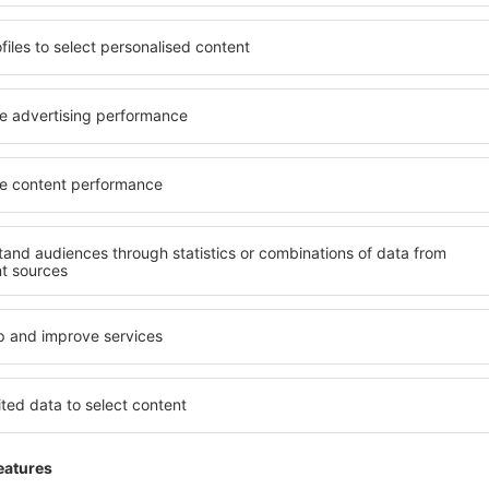
°09'01"E
Colônia: pela rodovia A57 para o norte (Goch), depois virar à direit
alização.
Países Baixos/ Eindhoven: consecutivamente pelas rodovias A67-A73
diretamente para o aeroporto.
tacionamento
ispõe de três estacionamentos com capacidade para cerca de 7000 ve
imeira fila do estacionamento P1.
viços