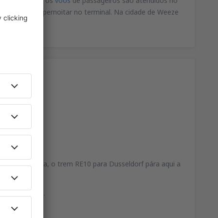
Ryanair. Todos os
voos
de passageiros são atendidos no
sibilidade de pernoitar no terminal. Na cidade de Weeze
dias de semana, o trem RE10 para Dusseldorf pára aqui a
lar.
 no aeroporto.