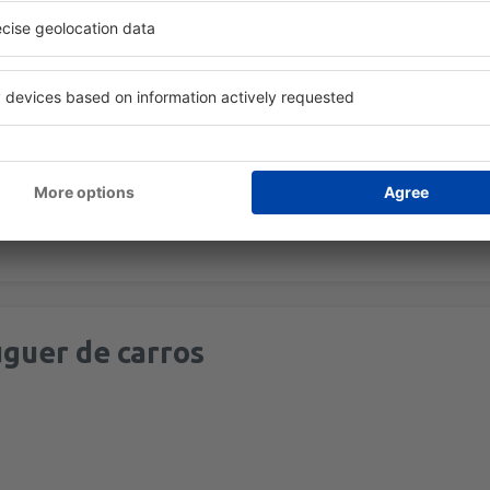
- o ponto de informação está localizado no piso térreo do edifício do
a
- Os visitantes podem desfrutar dos serviços de um bar e um restau
 piso térreo do terminal na área de chegadas há um caixa eletrônico.
ntro do aeroporto estão localizadas algumas lojas.
arros
- cinco empresas prestam serviços nesta área no aeroporto. Seu
guer de carros