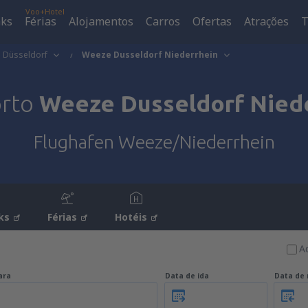
Voo+Hotel
aks
Férias
Alojamentos
Carros
Ofertas
Atrações
T
Düsseldorf
Weeze Dusseldorf Niederrhein
orto
Weeze Dusseldorf Nied
Flughafen Weeze/Niederrhein
ks
Férias
Hotéis
A
ara
Data de ida
Data de 