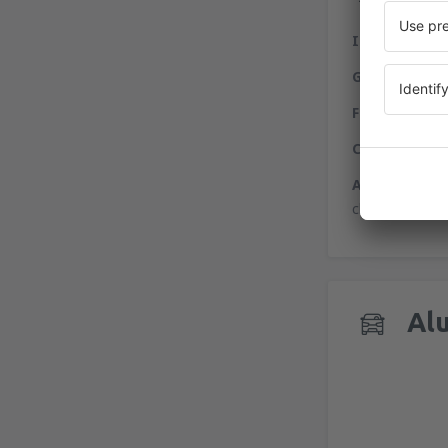
Informação
Gastronomi
Finanças
- no
Compras
- de
Aluguel de c
chegadas.
Alu