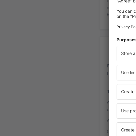
rápido na Eur
mesmo terminal
há alguns
hoté
Ac
Flughafen Wee
Flughafen-Rin
Trem
A estação ferr
cada 30 minuto
A parada de tá
Coordenadas p