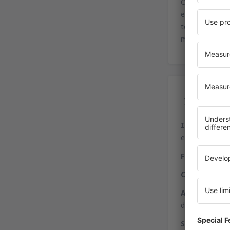
O aeroporto d
espaço para e
terminais; Exp
mais econômic
Ser
Informação
-
espalhados pel
Finanças
- se
Compras
- O 
Aluguer de a
do aeroporto p
Serviço de p