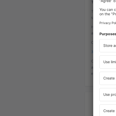
Trens
Trinity Railwa
segunda a sáb
Há paradas de 
aproximada da 
Coordenadas p
32°54'14"N, 9
O aeroporto po
aeroporto de D
e da qual estã
Es