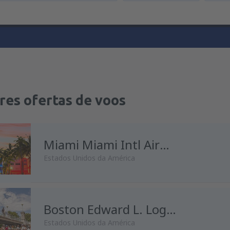
res ofertas de voos
Miami Miami Intl Airport
Estados Unidos da América
de
Lisboa, Lisboa Airport
Boston Edward L. Logan
(LIS
Estados Unidos da América