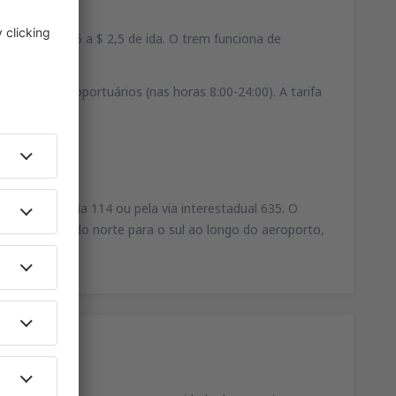
preço: de $ 1,5 a $ 2,5 de ida. O trem funciona de
stentes aeroportuários (nas horas 8:00-24:00). A tarifa
e pela rodovia 114 ou pela via interestadual 635. O
ay, que corre do norte para o sul ao longo do aeroporto,
éis próximos.