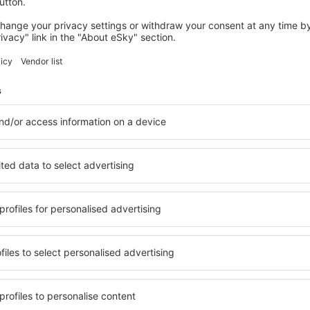
y Express: o transporte de passageiros de Dallas para o aeroporto, o 
ado. Todos os preços são aproximativos.
táxis em cada terminal. Ao dispor dos passageiros estão prontos assi
viagem para o centro é de 40 dólares.
ara sistemas de navegação GPS automotivos:
7°02'09"W
de ser alcançado de carro: do sul, seguindo a rodovia 183 ou do nort
allas / Fort Worth tem uma rodovia principal, a International Parkw
o diretamente acessíveis todos os estacionamentos, terminais e hot
tacionamento