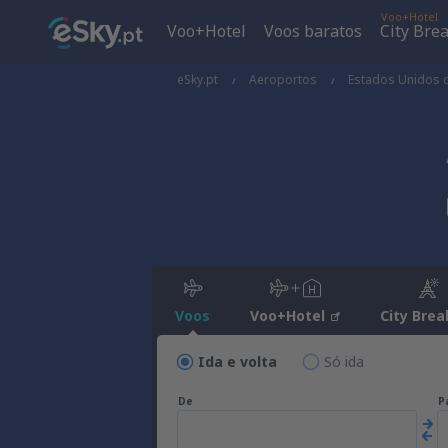
Voo+Hotel
Voo+Hotel
Voos baratos
City Bre
eSky.pt
Aeroportos
Estados Unidos 
Voos
Voo+Hotel
City Brea
Ida e volta
Só ida
De
P