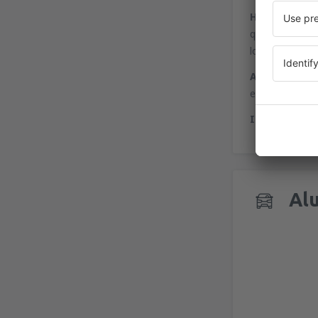
Hotéis
- o ae
quartos oferec
localizado den
Arte
- o aerop
encontrar obra
Internet -
cad
Alu