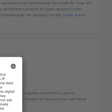
 é o aeroporto mais movimentado do estado de Texas. Em
 ao aeródromo a posição do oitavo aeroporto mais
internacionais. No aeroporto há dois
hotéis
, e mais
la via 310, de segunda a sexta-feira e para o
,5. Airporter: o serviço de transporte por vans desde
 $ 7.