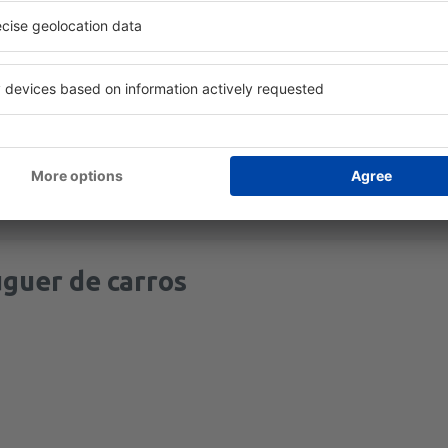
roporto de Dallas / Fort Worth oferece dois hotéis: Grand Hyatt, um 
e espaço para conferências, dois salões de baile e um centro de ne
tro do Terminal C, que oferece salas de reuniões, de baile e espaços
orto de Dallas / Fort Worth tem o seu espaço de exposição próprio, 
s de artistas nacionais e estrangeiros.
a viajante pode utilizar a Internet sem fio. Além disso, em todos os
guer de carros