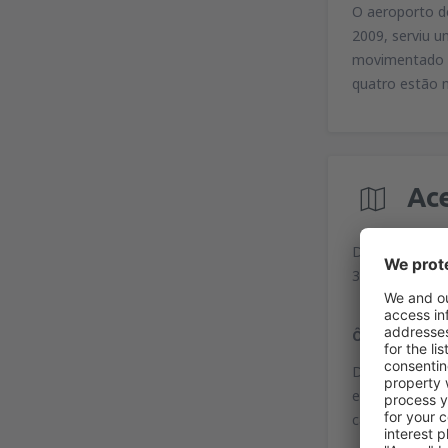
O aeroporto de
2009, serviu 
movimentado n
quatro estão 
Ac
Dallas/Fort Wo
3200 E Airfield
Ônibus
Dallas Area Ra
estacionamento
cada terminal,