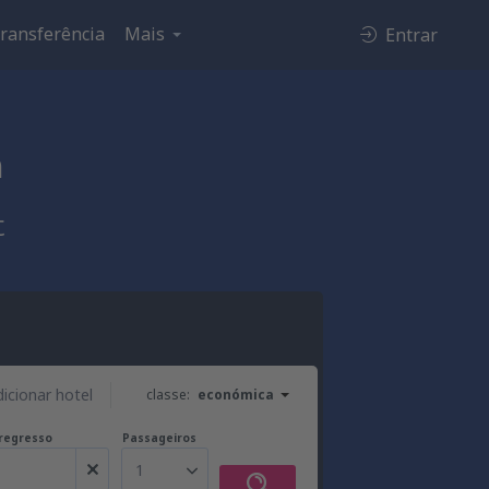
ransferência
Mais
Entrar
h
t
dicionar hotel
classe:
económica
regresso
Passageiros
1