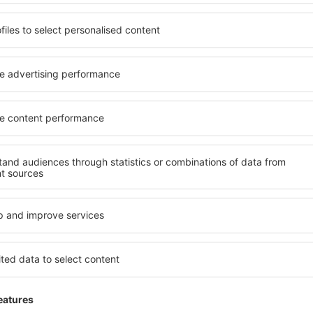
ispõe de quatro estacionamentos: Valet - a capacidade de deixar ra
stacionamento - os empregados do aeroporto estacionam o veículo;
ress - dois estacionamentos rápidos a norte e a sul do aeroporto; R
a. Se pode pagar por todos os estacionamentos em numerário, cheq
viços
 pontos de informação estão localizados em todo o aeroporto.
Gas
a área do porto.
 pode utilizar os serviços de uma casa de câmbio e caixas eletrônicos
aeroporto tem um grande número de lojas. Lojas duty free estão loca
utomóvel
- o centro de aluguer de carros está localizado a alguma 
ara este centro dura 10 minutos. 10 locadoras têm os seus escritóri
assageiros
- se pode usufruir de um cabeleireiro, uma agência de cor