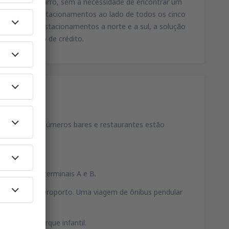
pidamente o carro, sem a necessidade de encontrar um
 Terminal - estacionamentos ao lado de todos os cinco
emote - dois estacionamentos a norte e a sul, a solução
ue ou cartão de crédito.
tronomia
- inúmeros bares e restaurantes estão
.
lizadas nos terminais A e B.
distância do aeroporto. Uma viagem de ônibus pendular
os lá.
reios e um parque infantil.