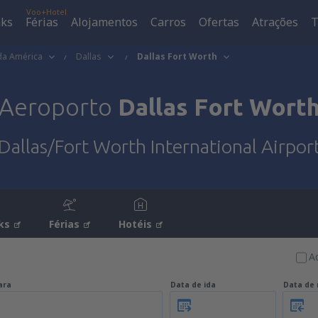
Voo+Hotel
aks
Férias
Alojamentos
Carros
Ofertas
Atrações
T
da América
Dallas
Dallas Fort Worth
Aeroporto
Dallas Fort Wort
Dallas/Fort Worth International Airpor
ks
Férias
Hotéis
A
ara
Data de ida
Data de 