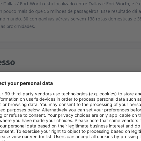
 Dallas / Fort Worth está localizado entre Dallas e Fort Worth, e
um pouco mais do que 56 milhões de passageiros. Esse resultado dá
o mundo. 30 companhias aéreas servem 138 rotas domésticas e 38 
nas proximidades.
esso
rth International Airport
 Dr, Dallas, TX 75261
pid Transit: a transferência para o estacionamento norte (Remote) pe
 sul (Remote) pela rota 408, sete dias por semana. Preço de ida: $ 1
 os preços variam de $ 15 a $ 19, para crianças menores de 12 anos -