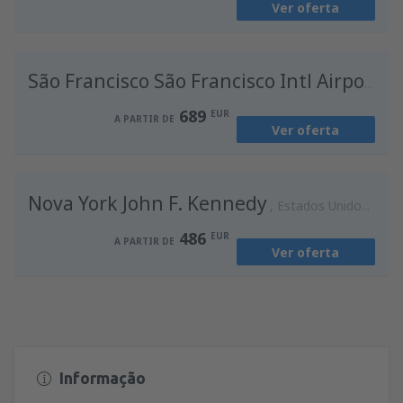
Ver oferta
de
Lisboa, Lisboa Airport
(LIS)
561
A PARTIR DE
EUR
E
São Francisco São Francisco Intl Airport
689
EUR
A PARTIR DE
Ver oferta
Nova York John F. Kennedy
Estados Unidos da América
486
EUR
A PARTIR DE
Ver oferta
Informação