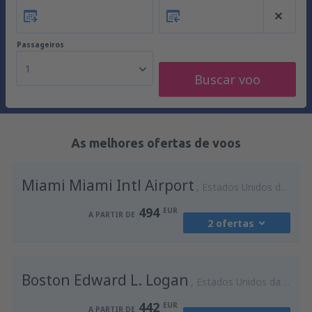
Passageiros
1
Buscar voo
As melhores ofertas de voos
Miami Miami Intl Airport
Estados Unidos da América
494
EUR
A PARTIR DE
2 ofertas
de
Lisboa, Lisboa Airport
(LIS)
Boston Edward L. Logan
494
Estados Unidos da América
A PARTIR DE
EUR
442
EUR
A PARTIR DE