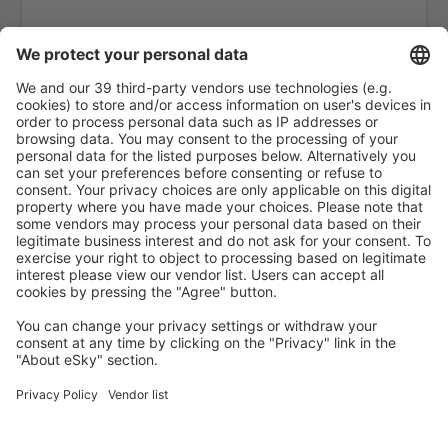
Martinsburg Altoona Blair (AOO)
Ambler Airport (ABL)
Anaktuvuk Pass Airport (AKP)
Aeroporto de Angel Fire (AXX)
Angoon Seaplane Base (AGN)
Aniak Airport (ANI)
Durango
Ann Arbor Municipal Airport (ARB)
McKinleyville Arcata Eureka (ACV)
Arctic Village Apt. (ARC)
Fletcher Asheville (AVL)