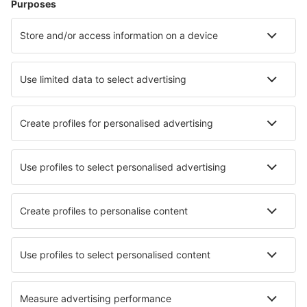
Atka Airport (AKB)
Atlantic City Airport (ACY)
Atmautluak Airport (ATT)
Lewiston Airport (LEW)
Augusta Airport (AGS)
Augusta Airport (AUG)
Green Bay Austin Straubel (GRB)
Austin Bergstrom (AUS)
Quincy Airport (UIN)
Baltimore Washington T. Marshall (BWI)
Bangor Intl Airport (BGR)