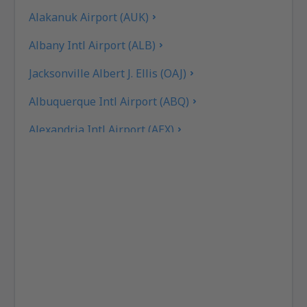
Alakanuk Airport (AUK)
Albany Intl Airport (ALB)
Jacksonville Albert J. Ellis (OAJ)
Albuquerque Intl Airport (ABQ)
Alexandria Intl Airport (AEX)
Koyuk (AK) Alfred Adams (KKA)
Allakaket Apt. (AET)
Pittsburgh
Fairbanks
Alliance Airport (AIA)
Alpena Airport (APN)