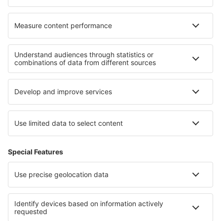
Paducah Barkley (PAH)
Barnstable Airport (HYA)
Barter Island Apt. (BTI)
Baton Rouge Airport (BTR)
Beaver (WBQ)
Beckley Airport (BKW)
Bellingham Intl Airport (BLI)
Bemidji Regional Airport (BJI)
Butte Bert Mooney (BTM)
Bethel Airport (BET)
Bettles Airport (BTT)