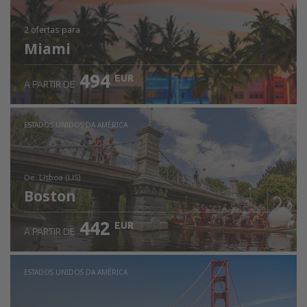
2 ofertas
para
Miami
494
EUR
A PARTIR DE
ESTADOS UNIDOS DA AMÉRICA
de: Lisboa (LIS)
Boston
442
EUR
A PARTIR DE
Ver detalhes
ESTADOS UNIDOS DA AMÉRICA