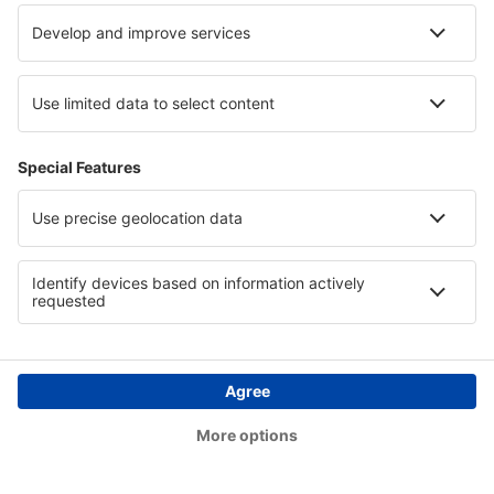
Baton Rouge Airport (BTR)
Beaver (WBQ)
Beckley Airport (BKW)
Bellingham Intl Airport (BLI)
Bemidji Regional Airport (BJI)
Butte Bert Mooney (BTM)
Bethel Airport (BET)
Bettles Airport (BTT)
Birch Creek (KBC)
Birmingham Shuttlesworth (BHM)
Flint Bishop (FNT)