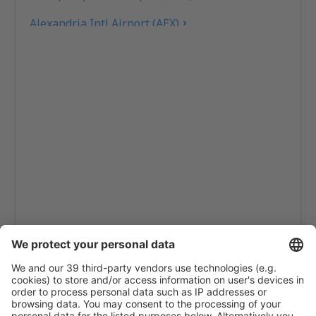
Alexandria Intl Airport (AEX)
Koyuk (AK) Alfred Adams (KKA)
Allakaket Apt. (AET)
Pittsburgh
Fairbanks
Alliance Airport (AIA)
Alpena Airport (APN)
Martinsburg Altoona Blair (AOO)
Ambler Airport (ABL)
Anaktuvuk Pass Airport (AKP)
Aeroporto de Angel Fire (AXX)