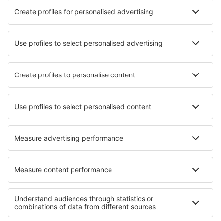
Augusta Airport (AGS)
Augusta Airport (AUG)
Green Bay Austin Straubel (GRB)
Austin Bergstrom (AUS)
Quincy Airport (UIN)
Baltimore Washington T. Marshall (BWI)
Bangor Intl Airport (BGR)
Paducah Barkley (PAH)
Barnstable Airport (HYA)
Barter Island Apt. (BTI)