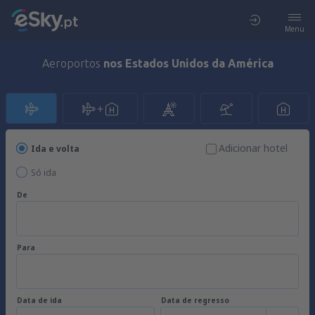
Menu
Aeroportos
nos Estados Unidos da América
Adicionar hotel
Ida e volta
Só ida
De
Para
Data de ida
Data de regresso