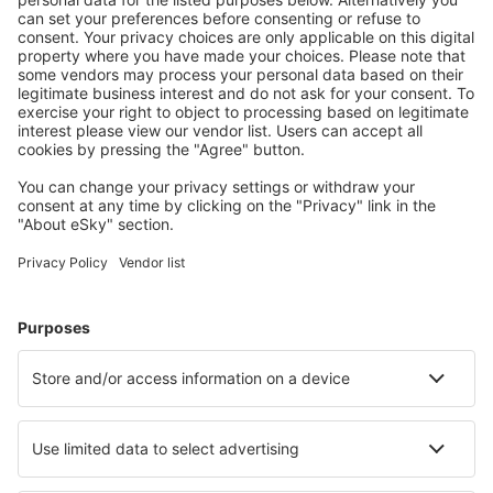
Angoon Seaplane Base (AGN)
Aniak Airport (ANI)
Durango
Ann Arbor Municipal Airport (ARB)
McKinleyville Arcata Eureka (ACV)
Arctic Village Apt. (ARC)
Fletcher Asheville (AVL)
Atka Airport (AKB)
Atlantic City Airport (ACY)
Atmautluak Airport (ATT)
Lewiston Airport (LEW)