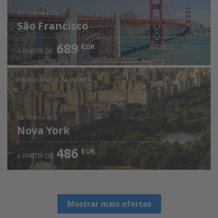
de: Lisboa (LIS)
São Francisco
689
EUR
A PARTIR DE
Ver detalhes
ESTADOS UNIDOS DA AMÉRICA
de: Lisboa (LIS)
Nova York
486
EUR
A PARTIR DE
Ver detalhes
Mostrar mais ofertas