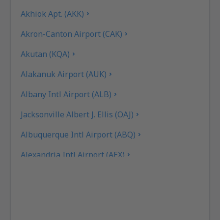
Akhiok Apt. (AKK)
Akron-Canton Airport (CAK)
Akutan (KQA)
Alakanuk Airport (AUK)
Albany Intl Airport (ALB)
Jacksonville Albert J. Ellis (OAJ)
Albuquerque Intl Airport (ABQ)
Alexandria Intl Airport (AEX)
Koyuk (AK) Alfred Adams (KKA)
Allakaket Apt. (AET)
Pittsburgh