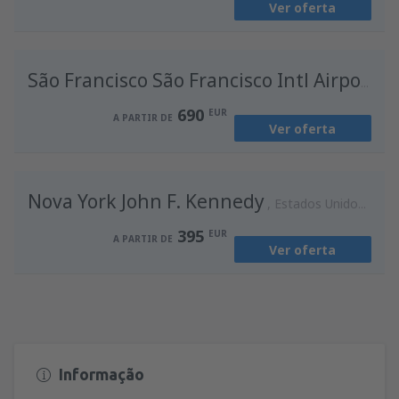
Ver oferta
de
Lisboa, Lisboa Airport
(LIS)
544
A PARTIR DE
EUR
E
São Francisco São Francisco Intl Airport
690
EUR
A PARTIR DE
Ver oferta
Nova York John F. Kennedy
Estados Unidos da América
395
EUR
A PARTIR DE
Ver oferta
Informação