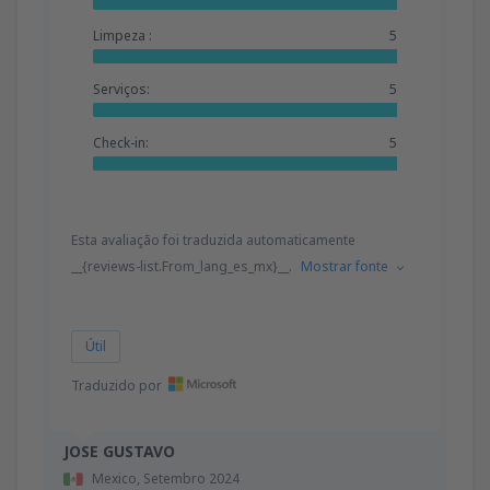
Limpeza :
5
Serviços:
5
Check-in:
5
Esta avaliação foi traduzida automaticamente
__{reviews-list.From_lang_es_mx}__.
Mostrar fonte
Útil
Traduzido por
JOSE GUSTAVO
Mexico,
Setembro 2024