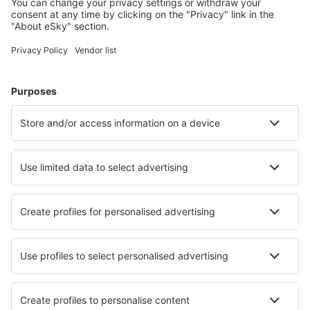
McKinleyville Arcata Eureka (ACV)
Arctic Village Apt. (ARC)
Fletcher Asheville (AVL)
Atka Airport (AKB)
Atlantic City Airport (ACY)
Atmautluak Airport (ATT)
Lewiston Airport (LEW)
Augusta Airport (AGS)
Augusta Airport (AUG)
Green Bay Austin Straubel (GRB)
Austin Bergstrom (AUS)