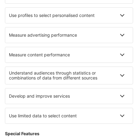
Quincy Airport (UIN)
Baltimore Washington T. Marshall (BWI)
Bangor Intl Airport (BGR)
Paducah Barkley (PAH)
Barnstable Airport (HYA)
Barter Island Apt. (BTI)
Baton Rouge Airport (BTR)
Beaver (WBQ)
Beckley Airport (BKW)
Bellingham Intl Airport (BLI)
Bemidji Regional Airport (BJI)