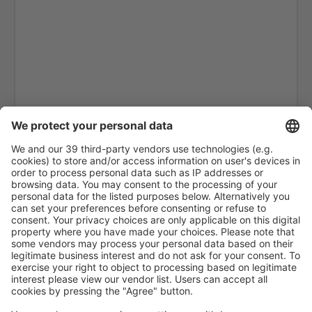
Fairbanks
Alliance Airport (AIA)
Alpena Airport (APN)
Martinsburg Altoona Blair (AOO)
Ambler Airport (ABL)
Anaktuvuk Pass Airport (AKP)
Aeroporto de Angel Fire (AXX)
Angoon Seaplane Base (AGN)
Aniak Airport (ANI)
Durango
Ann Arbor Municipal Airport (ARB)