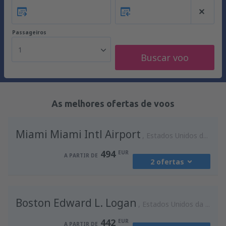
Passageiros
1
Buscar voo
As melhores ofertas de voos
Miami Miami Intl Airport
Estados Unidos da América
494
EUR
A PARTIR DE
2 ofertas
de
Lisboa, Lisboa Airport
(LIS)
Boston Edward L. Logan
494
Estados Unidos da América
A PARTIR DE
EUR
442
EUR
A PARTIR DE