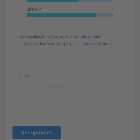
Check-in:
4
Esta avaliação foi traduzida automaticamente
__{reviews-list.From_lang_es_cl}__.
Mostrar fonte
Útil
Traduzido por
ISABEL
Chile,
Setembro 2022
Ver opiniões