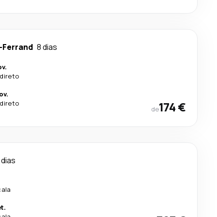
-Ferrand
8 dias
v.
direto
ov.
direto
174 €
de
 dias
cala
t.
cala