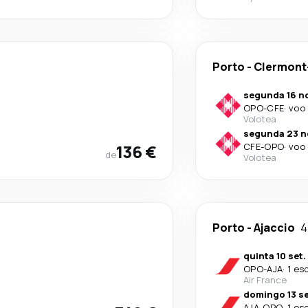
Porto
-
Clermont
segunda 16 no
OPO
-
CFE
·
voo 
Volotea
segunda 23 n
136 €
CFE
-
OPO
·
voo 
de
Volotea
Porto
-
Ajaccio
4
quinta 10 set.
OPO
-
AJA
·
1 es
Air France
domingo 13 se
AJA
-
OPO
·
1 es