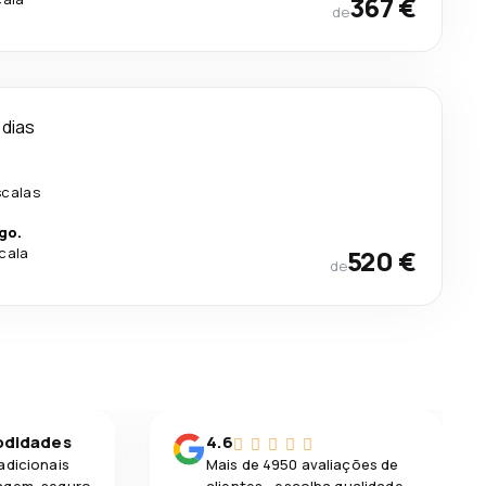
367 €
de
 dias
scalas
go.
scala
520 €
de
odidades
4.6
adicionais
Mais de 4950 avaliações de