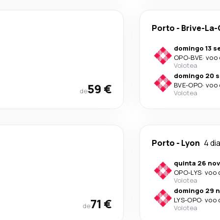
Porto
-
Brive-La-
domingo 13 se
OPO
-
BVE
·
voo 
Volotea
domingo 20 s
59 €
BVE
-
OPO
·
voo 
de
Volotea
Porto
-
Lyon
4 di
quinta 26 nov
OPO
-
LYS
·
voo 
Volotea
domingo 29 n
71 €
LYS
-
OPO
·
voo 
de
Volotea