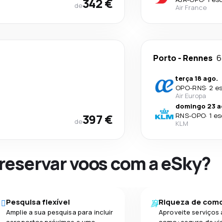
342 €
de
Air France
Porto
-
Rennes
6
terça 18 ago.
OPO
-
RNS
·
2 e
Air Europa
domingo 23 a
397 €
RNS
-
OPO
·
1 e
de
KLM
 reservar voos com a eSky?
Pesquisa flexível
Riqueza de com
Amplie a sua pesquisa para incluir
Aproveite serviços 