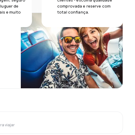
agem, seguro
clientes - escolha qualidade
luguer de
comprovada e reserve com
ais e muito
total confiança.
ra viajar