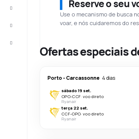
Reserve o seu 
Complete
a viagem
Use o mecanismo de busca no 
voar, e nós cuidaremos do res
Inspirações
e dicas
Atendimento
Cliente
Ofertas especiais d
Porto
-
Carcassonne
4 dias
sábado 19 set.
OPO
-
CCF
·
voo direto
Ryanair
terça 22 set.
CCF
-
OPO
·
voo direto
Ryanair