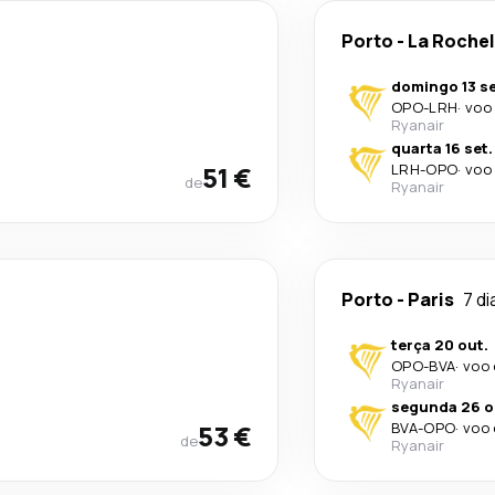
Porto
-
La Rochel
domingo 13 se
OPO
-
LRH
·
voo 
Ryanair
quarta 16 set.
51 €
LRH
-
OPO
·
voo 
de
Ryanair
Porto
-
Paris
7 di
terça 20 out.
OPO
-
BVA
·
voo 
Ryanair
segunda 26 o
53 €
BVA
-
OPO
·
voo 
de
Ryanair