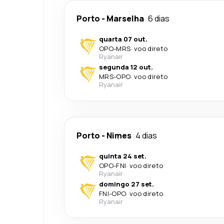
Porto
-
Marselha
6 dias
quarta 07 out.
OPO
-
MRS
·
voo direto
Ryanair
segunda 12 out.
MRS
-
OPO
·
voo direto
Ryanair
Porto
-
Nimes
4 dias
quinta 24 set.
OPO
-
FNI
·
voo direto
Ryanair
domingo 27 set.
FNI
-
OPO
·
voo direto
Ryanair