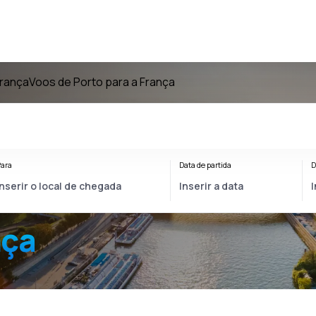
França
Voos de Porto para a França
ara
Data de partida
D
nça