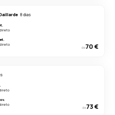
Gaillarde
8 dias
t.
direto
et.
direto
70 €
de
as
.
direto
ov.
direto
73 €
de