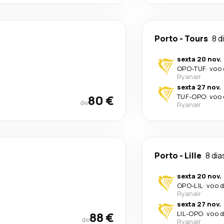
Porto
-
Tours
8 d
sexta 20 nov.
OPO
-
TUF
·
voo 
Ryanair
sexta 27 nov.
80 €
TUF
-
OPO
·
voo 
de
Ryanair
Porto
-
Lille
8 dia
sexta 20 nov.
OPO
-
LIL
·
voo d
Ryanair
sexta 27 nov.
88 €
LIL
-
OPO
·
voo d
de
Ryanair