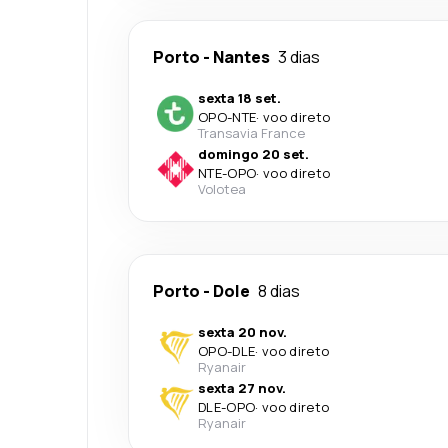
Porto
-
Nantes
3 dias
sexta 18 set.
OPO
-
NTE
·
voo direto
Transavia France
domingo 20 set.
NTE
-
OPO
·
voo direto
Volotea
Porto
-
Dole
8 dias
sexta 20 nov.
OPO
-
DLE
·
voo direto
Ryanair
sexta 27 nov.
DLE
-
OPO
·
voo direto
Ryanair