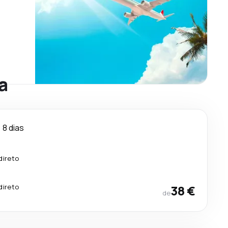
a
8 dias
.
direto
.
direto
38 €
de