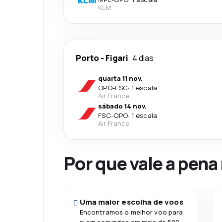
KLM
Porto
-
Figari
4 dias
quarta 11 nov.
OPO
-
FSC
·
1 escala
Air France
sábado 14 nov.
FSC
-
OPO
·
1 escala
Air France
Por que vale a pena
Uma maior escolha de voos
Encontramos o melhor voo para