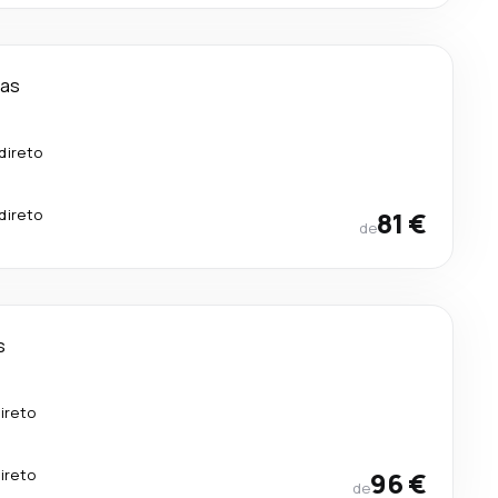
ias
direto
direto
81 €
de
s
ireto
ireto
96 €
de