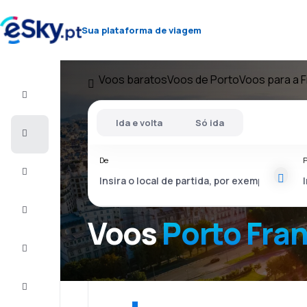
Sua plataforma de viagem
Voos baratos
Voos de Porto
Voos para a 
Voo+Hotel
Ida e volta
Só ida
Voos
baratos
De
P
Férias
City
Break
Voos
Porto Fra
Alojamentos
Ofertas