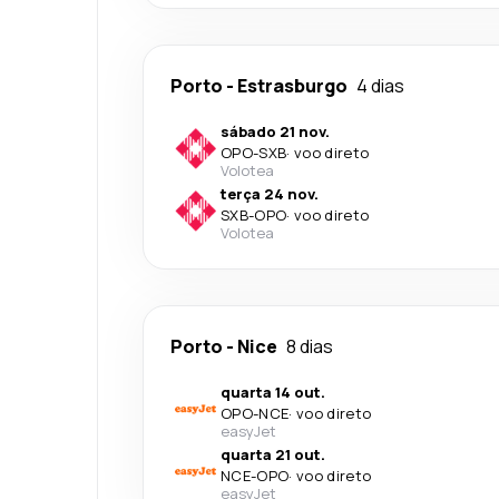
Porto
-
Estrasburgo
4 dias
sábado 21 nov.
OPO
-
SXB
·
voo direto
Volotea
terça 24 nov.
SXB
-
OPO
·
voo direto
Volotea
Porto
-
Nice
8 dias
quarta 14 out.
OPO
-
NCE
·
voo direto
easyJet
quarta 21 out.
NCE
-
OPO
·
voo direto
easyJet