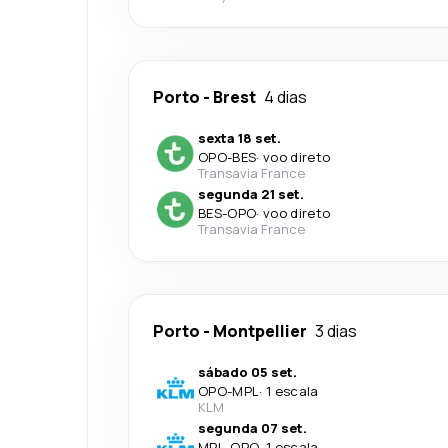
Porto
-
Brest
4 dias
sexta 18 set.
OPO
-
BES
·
voo direto
Transavia France
segunda 21 set.
BES
-
OPO
·
voo direto
Transavia France
Porto
-
Montpellier
3 dias
sábado 05 set.
OPO
-
MPL
·
1 escala
KLM
segunda 07 set.
MPL
-
OPO
·
1 escala