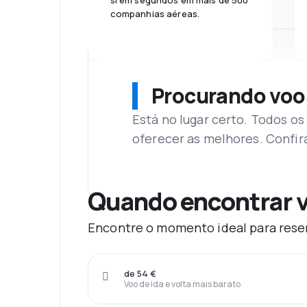
si em segundos em mais de 500
companhias aéreas.
Procurando voo
Está no lugar certo. Todos o
oferecer as melhores. Confir
Quando encontrar v
Encontre o momento ideal para reserv
de 54 €
Voo de ida e volta mais barato