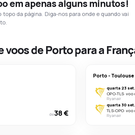
voo em apenas alguns minutos!
topo da página. Diga-nos para onde e quando vai
to.
e voos de Porto para a Franç
Porto
-
Toulouse
quarta 23 set
OPO
-
TLS
·
voo 
Ryanair
quarta 30 set
38 €
TLS
-
OPO
·
voo 
de
Ryanair