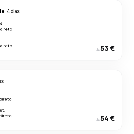
le
4 dias
t.
direto
direto
53 €
de
as
direto
ut.
direto
54 €
de