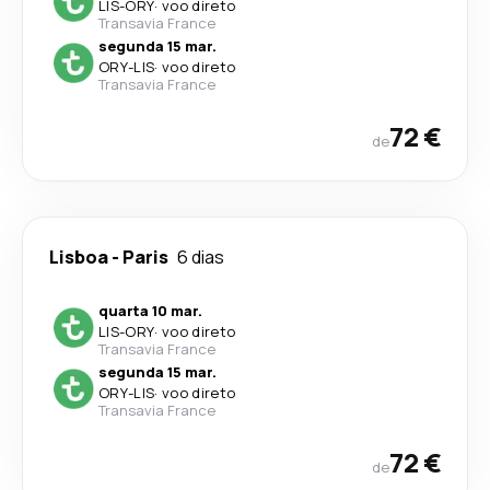
LIS
-
ORY
·
voo direto
Transavia France
segunda 15 mar.
ORY
-
LIS
·
voo direto
Transavia France
72 €
de
Lisboa
-
Paris
6 dias
quarta 10 mar.
LIS
-
ORY
·
voo direto
Transavia France
segunda 15 mar.
ORY
-
LIS
·
voo direto
Transavia France
72 €
de