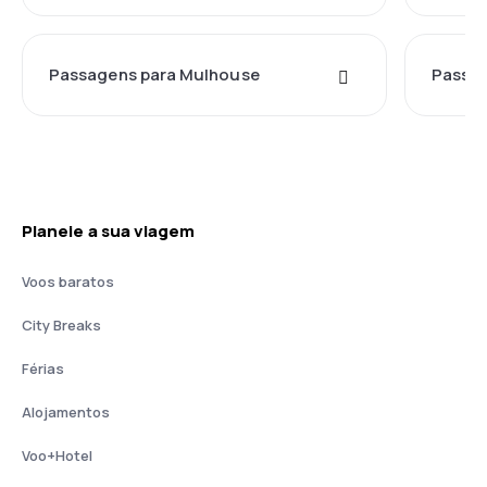
Passagens para Mulhouse
Passag
Planeie a sua viagem
Voos baratos
City Breaks
Férias
Alojamentos
Voo+Hotel