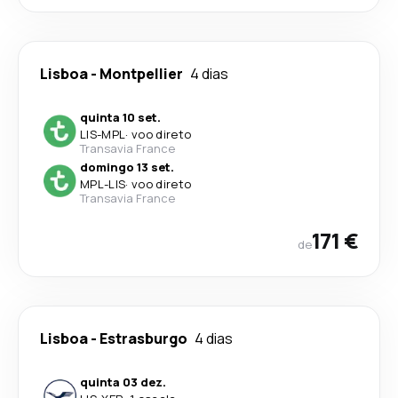
Lisboa
-
Montpellier
4 dias
quinta 10 set.
LIS
-
MPL
·
voo direto
Transavia France
domingo 13 set.
MPL
-
LIS
·
voo direto
Transavia France
171 €
de
Lisboa
-
Estrasburgo
4 dias
quinta 03 dez.