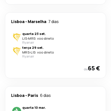
Lisboa
-
Marselha
7 dias
quarta 23 set.
LIS
-
MRS
·
voo direto
Ryanair
terça 29 set.
MRS
-
LIS
·
voo direto
Ryanair
65 €
de
Lisboa
-
Paris
6 dias
quarta 10 mar.