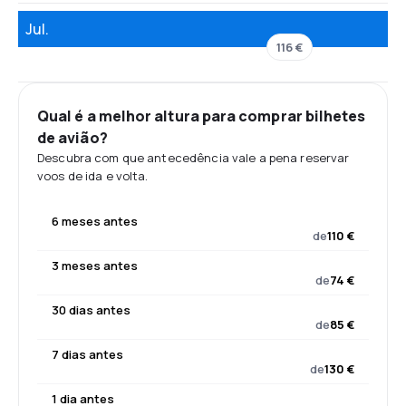
Jul.
116 €
Qual é a melhor altura para comprar bilhetes
de avião?
Descubra com que antecedência vale a pena reservar
voos de ida e volta.
6 meses antes
de
110 €
3 meses antes
de
74 €
30 dias antes
de
85 €
7 dias antes
de
130 €
1 dia antes