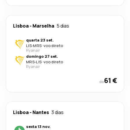
Lisboa
-
Marselha
5 dias
quarta 23 set.
LIS
-
MRS
·
voo direto
Ryanair
domingo 27 set.
MRS
-
LIS
·
voo direto
Ryanair
61 €
de
Lisboa
-
Nantes
3 dias
sexta 13 nov.