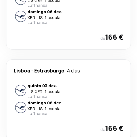
LIS
-
XER
·
1 escala
Lufthansa
domingo 06 dez.
XER
-
LIS
·
1 escala
Lufthansa
166 €
de
Lisboa
-
Estrasburgo
4 dias
quinta 03 dez.
LIS
-
XER
·
1 escala
Lufthansa
domingo 06 dez.
XER
-
LIS
·
1 escala
Lufthansa
166 €
de