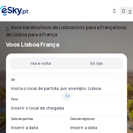
Voos baratos
Voos de Lisboa
Voos para a França
Voos
de Lisboa para a França
Voos
Lisboa França
Ida e volta
Só ida
De
Para
Data de partida
Data de regresso