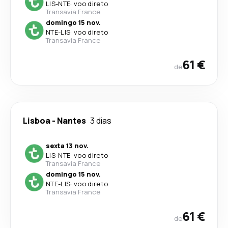
LIS
-
NTE
·
voo direto
Transavia France
domingo 15 nov.
NTE
-
LIS
·
voo direto
Transavia France
61 €
de
Lisboa
-
Nantes
3 dias
sexta 13 nov.
LIS
-
NTE
·
voo direto
Transavia France
domingo 15 nov.
NTE
-
LIS
·
voo direto
Transavia France
61 €
de