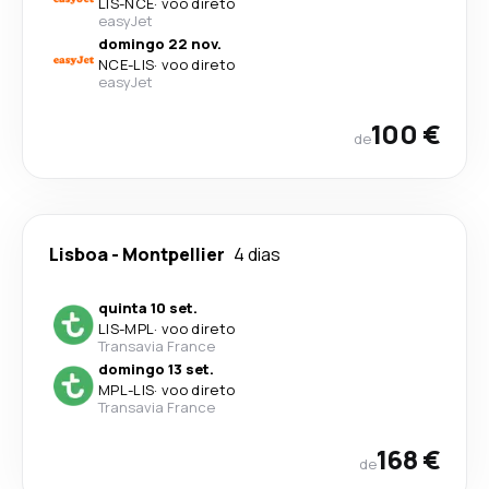
LIS
-
NCE
·
voo direto
easyJet
domingo 22 nov.
NCE
-
LIS
·
voo direto
easyJet
100 €
de
Lisboa
-
Montpellier
4 dias
quinta 10 set.
LIS
-
MPL
·
voo direto
Transavia France
domingo 13 set.
MPL
-
LIS
·
voo direto
Transavia France
168 €
de