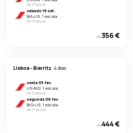
Air France
sábado 19 set.
BIA
-
LIS
·
1 escala
Air France
356 €
de
Lisboa
-
Biarritz
4 dias
sexta 05 fev.
LIS
-
BIQ
·
1 escala
Air France
segunda 08 fev.
BIQ
-
LIS
·
1 escala
Air France
444 €
de