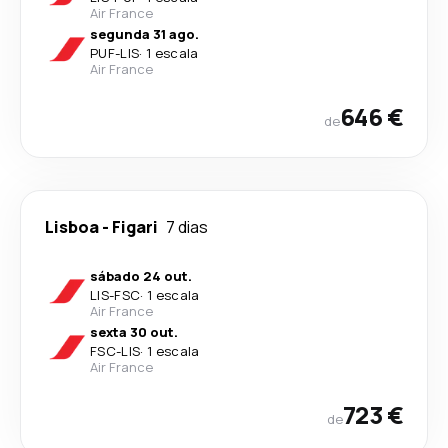
Air France
segunda 31 ago.
PUF
-
LIS
·
1 escala
Air France
646 €
de
Lisboa
-
Figari
7 dias
sábado 24 out.
LIS
-
FSC
·
1 escala
Air France
sexta 30 out.
FSC
-
LIS
·
1 escala
Air France
723 €
de