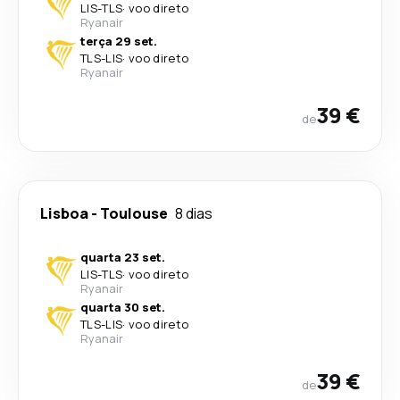
LIS
-
TLS
·
voo direto
Ryanair
terça 29 set.
TLS
-
LIS
·
voo direto
Ryanair
39 €
de
Lisboa
-
Toulouse
8 dias
quarta 23 set.
LIS
-
TLS
·
voo direto
Ryanair
quarta 30 set.
TLS
-
LIS
·
voo direto
Ryanair
39 €
de