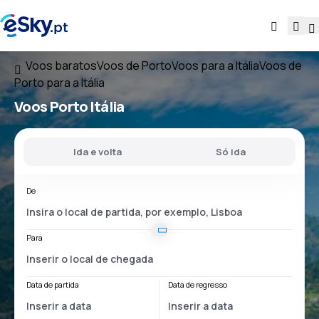
Voos baratos
Voos de Porto
Voos para a Itália
Voos de
Porto para a Itália
Voos
Porto Itália
Ida e volta
Só ida
De
Para
Data de partida
Data de regresso