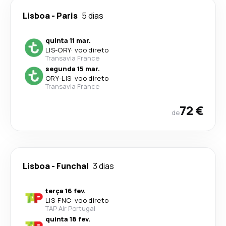
Lisboa
-
Paris
5 dias
quinta 11 mar.
LIS
-
ORY
·
voo direto
Transavia France
segunda 15 mar.
ORY
-
LIS
·
voo direto
Transavia France
72 €
de
Lisboa
-
Funchal
3 dias
terça 16 fev.
LIS
-
FNC
·
voo direto
TAP Air Portugal
quinta 18 fev.