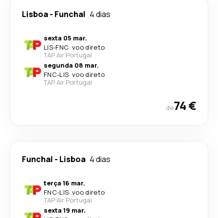
Lisboa
-
Funchal
4 dias
sexta 05 mar.
LIS
-
FNC
·
voo direto
TAP Air Portugal
segunda 08 mar.
FNC
-
LIS
·
voo direto
TAP Air Portugal
74 €
de
Funchal
-
Lisboa
4 dias
terça 16 mar.
FNC
-
LIS
·
voo direto
TAP Air Portugal
sexta 19 mar.