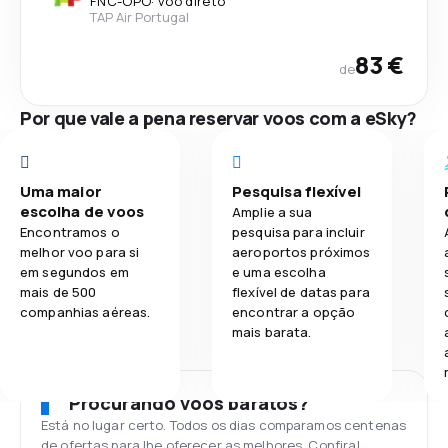
FNC
-
OPO
·
voo direto
TAP Air Portugal
83 €
de
Por que vale a pena reservar voos com a eSky?
Uma maior
Pesquisa flexível
escolha de voos
Amplie a sua
Encontramos o
pesquisa para incluir
melhor voo para si
aeroportos próximos
em segundos em
e uma escolha
mais de 500
flexível de datas para
companhias aéreas.
encontrar a opção
mais barata.
Procurando voos baratos?
Está no lugar certo. Todos os dias comparamos centenas
de ofertas para lhe oferecer as melhores. Confira!