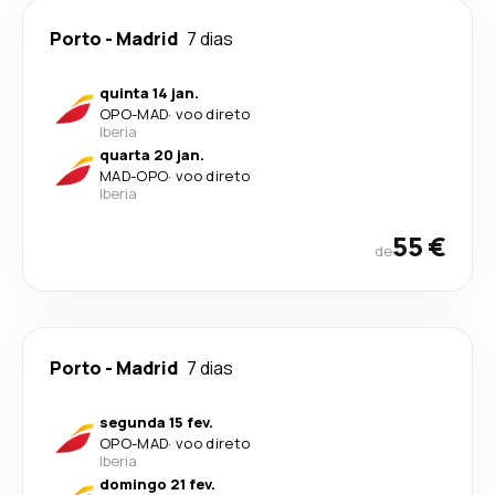
Porto
-
Madrid
7 dias
quinta 14 jan.
OPO
-
MAD
·
voo direto
Iberia
quarta 20 jan.
MAD
-
OPO
·
voo direto
Iberia
55 €
de
Porto
-
Madrid
7 dias
segunda 15 fev.
OPO
-
MAD
·
voo direto
Iberia
domingo 21 fev.