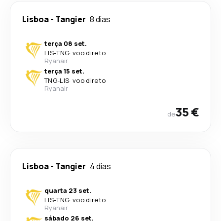
Lisboa
-
Tangier
8 dias
terça 08 set.
LIS
-
TNG
·
voo direto
Ryanair
terça 15 set.
TNG
-
LIS
·
voo direto
Ryanair
35 €
de
Lisboa
-
Tangier
4 dias
quarta 23 set.
LIS
-
TNG
·
voo direto
Ryanair
sábado 26 set.