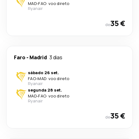
MAD
-
FAO
·
voo direto
Ryanair
35 €
de
Faro
-
Madrid
3 dias
sábado 26 set.
FAO
-
MAD
·
voo direto
Ryanair
segunda 28 set.
MAD
-
FAO
·
voo direto
Ryanair
35 €
de