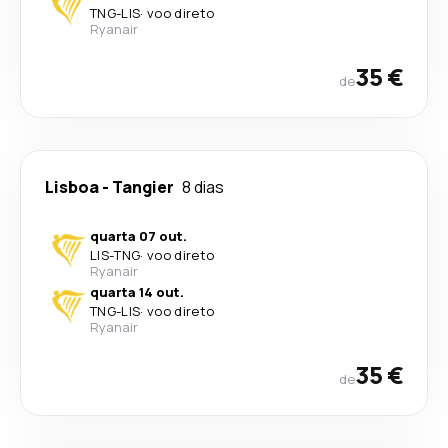
TNG
-
LIS
·
voo direto
Ryanair
35 €
de
Lisboa
-
Tangier
8 dias
quarta 07 out.
LIS
-
TNG
·
voo direto
Ryanair
quarta 14 out.
TNG
-
LIS
·
voo direto
Ryanair
35 €
de