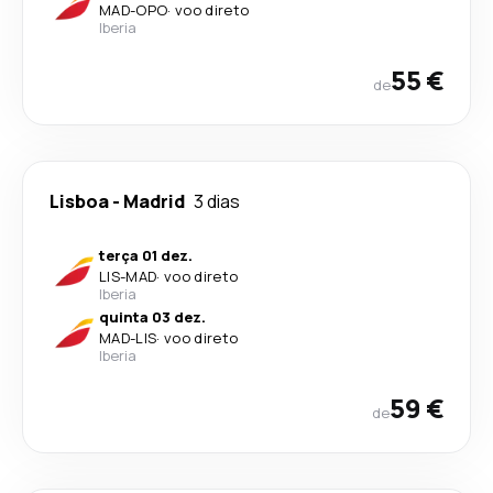
MAD
-
OPO
·
voo direto
Iberia
55 €
de
Lisboa
-
Madrid
3 dias
terça 01 dez.
LIS
-
MAD
·
voo direto
Iberia
quinta 03 dez.
MAD
-
LIS
·
voo direto
Iberia
59 €
de