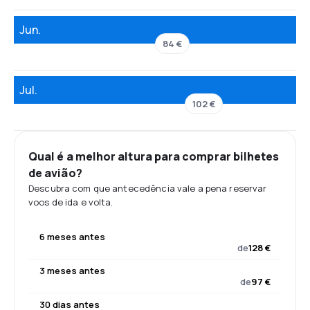
Jun.
84 €
Jul.
102 €
Qual é a melhor altura para comprar bilhetes
de avião?
Descubra com que antecedência vale a pena reservar
voos de ida e volta.
6 meses antes
de
128 €
3 meses antes
de
97 €
30 dias antes