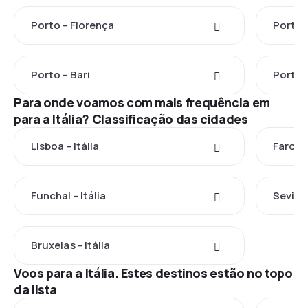
Porto - Florença
Porto 
Porto - Bari
Porto 
Para onde voamos com mais frequência em
para a Itália? Classificação das cidades
Lisboa - Itália
Faro - 
Funchal - Itália
Sevilha
Bruxelas - Itália
Voos para a Itália. Estes destinos estão no topo
da lista