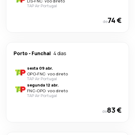
LIS
-
FNC
·
voo direto
TAP Air Portugal
74 €
de
Porto
-
Funchal
4 dias
sexta 09 abr.
OPO
-
FNC
·
voo direto
TAP Air Portugal
segunda 12 abr.
FNC
-
OPO
·
voo direto
TAP Air Portugal
83 €
de