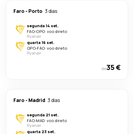
Faro
-
Porto
3 dias
segunda 14 set.
FAO
-
OPO
·
voo direto
Ryanair
quarta 16 set.
OPO
-
FAO
·
voo direto
Ryanair
35 €
de
Faro
-
Madrid
3 dias
segunda 21 set.
FAO
-
MAD
·
voo direto
Ryanair
quarta 23 set.