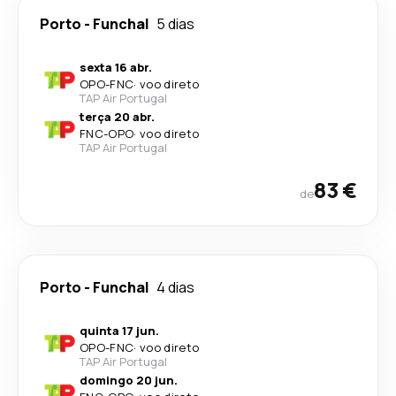
Porto
-
Funchal
5 dias
sexta 16 abr.
OPO
-
FNC
·
voo direto
TAP Air Portugal
terça 20 abr.
FNC
-
OPO
·
voo direto
TAP Air Portugal
83 €
de
Porto
-
Funchal
4 dias
quinta 17 jun.
OPO
-
FNC
·
voo direto
TAP Air Portugal
domingo 20 jun.