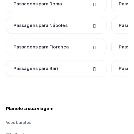
Passagens para Roma
Passag
Passagens para Nápoles
Passag
Passagens para Florença
Passag
Passagens para Bari
Passag
Planeie a sua viagem
Voos baratos