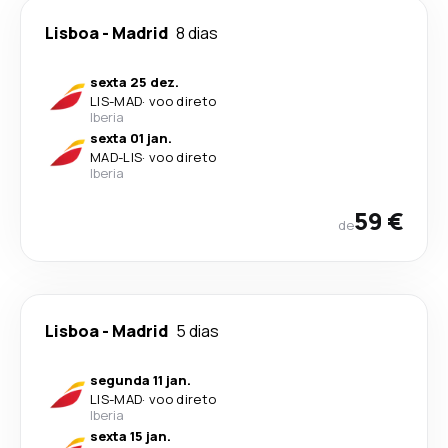
Lisboa
-
Madrid
8 dias
sexta 25 dez.
LIS
-
MAD
·
voo direto
Iberia
sexta 01 jan.
MAD
-
LIS
·
voo direto
Iberia
59 €
de
Lisboa
-
Madrid
5 dias
segunda 11 jan.
LIS
-
MAD
·
voo direto
Iberia
sexta 15 jan.