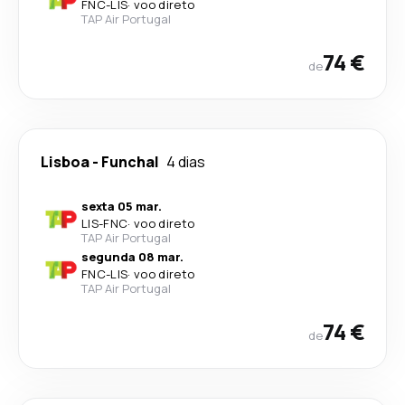
FNC
-
LIS
·
voo direto
TAP Air Portugal
74 €
de
Lisboa
-
Funchal
4 dias
sexta 05 mar.
LIS
-
FNC
·
voo direto
TAP Air Portugal
segunda 08 mar.
FNC
-
LIS
·
voo direto
TAP Air Portugal
74 €
de