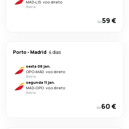
MAD
-
LIS
·
voo direto
Iberia
59 €
de
Porto
-
Madrid
4 dias
sexta 08 jan.
OPO
-
MAD
·
voo direto
Iberia
segunda 11 jan.
MAD
-
OPO
·
voo direto
Iberia
60 €
de