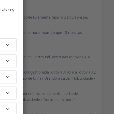
e Station. Se pode livremente fazer o percurso a pé,
.
A viagem não deve demorar mais do que 15 minutos.
te do rodoanel de Dortmund, perto das rodovias A 40
rnativa para a congestionada rodovia A 40 é a rodovia A2
e, a B 1 (direção de Unna). Usando a saída "Holzwickede /
do Münster / Bremen). No cruzamento, perto de
o a saída "Holzwickede / Dortmund Airport "