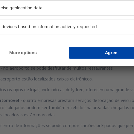
o gratuitos.
viços
- o balcão de informações se localiza no piso 1 do saguão de embarq
- no aeroporto se pode desfrutar de muitos restaurantes.
aeroporto estão localizados caixas eletrônicos.
dos os tipos de lojas, incluindo as duty free, oferecem uma grande v
automóvel
- quatro empresas prestam serviços de locação de veículo
arros alugados podem ser também recebidos na área das chegadas no
as locadoras estão marcadas.
 centro de informações se pode comprar cartões pré-pagos que perm