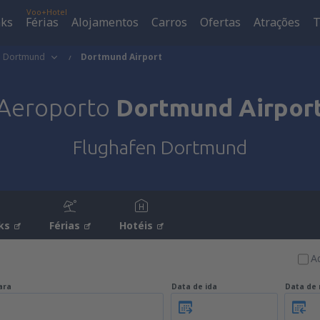
Voo+Hotel
aks
Férias
Alojamentos
Carros
Ofertas
Atrações
T
Dortmund
Dortmund Airport
Aeroporto
Dortmund Airpor
Flughafen Dortmund
ks
Férias
Hotéis
A
ara
Data de ida
Data de 