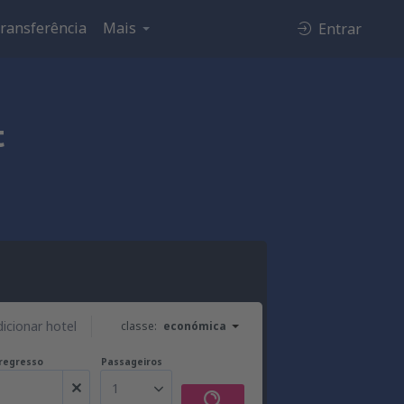
ransferência
Mais
Entrar
t
dicionar hotel
classe:
económica
regresso
Passageiros
1