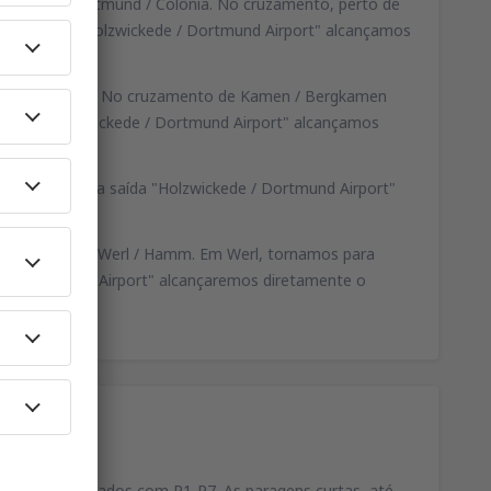
 direção Dortmund / Colônia. No cruzamento, perto de
do a saída "Holzwickede / Dortmund Airport" alcançamos
de Oberhausen. No cruzamento de Kamen / Bergkamen
a saída "Holzwickede / Dortmund Airport" alcançamos
guida, usando a saída "Holzwickede / Dortmund Airport"
 na direção de Werl / Hamm. Em Werl, tornamos para
e / Dortmund Airport" alcançaremos diretamente o
ntos são marcados com P1-P7. As paragens curtas, até