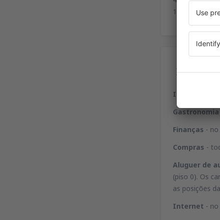
15 minutos, sã
Ser
Informação
Gastronomia
Finanças
- no 
Compras
- to
Aluguer de 
(piso 0). Os c
as posições d
Internet
- no