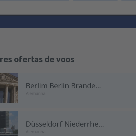
res ofertas de voos
Berlim Berlin Brandenburg Willy Brandt
Alemanha
de
Porto, Francisco Sá Carnei
Düsseldorf Niederrhein
Alemanha