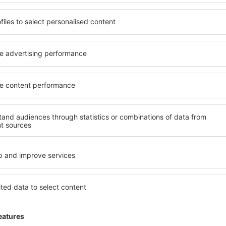
u Kamen / Bergkamen, Dortmund - melhor escolher a rodovia A 1 na
a, se deve tomar a via A 44/B1 rumo a Dortmund. Em seguida, usan
 aeroporto.
 ou Hamm - o melhor caminho conduz pela rodovia A2 no sentido 
 a rodovia A 44 / B 1 na direção de Dortmund. Em seguida, usando 
 aeroporto.
erl e Unna - o caminho mais curto é pela rodovia A 44 / B 1. Em se
retamente o aeroporto.
g e Meschede - a melhor maneira é através da rodovia A 445 / B 63
ando a rodovia A 44 / B 1. Em seguida, usando a saída "Holzwicked
tacionamento
de estacionamento estão disponíveis no aeroporto. Os estacioname