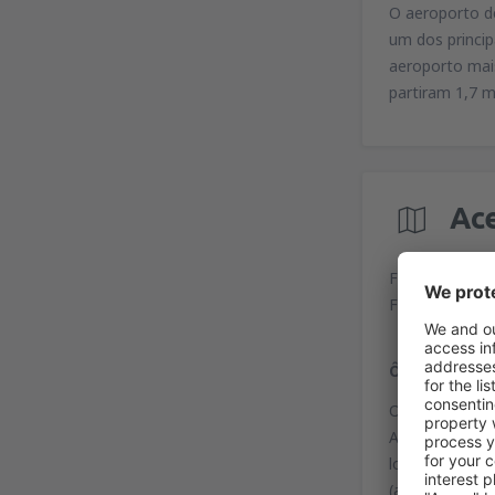
O aeroporto de
um dos princip
aeroporto mai
partiram 1,7 m
Ac
Flughafen Do
Flughafenring
Ônibus
O aeroporto Do
AirportExpress
localizados a 
(a ferroviári