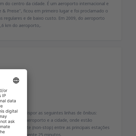
m do centro da cidade. É um aeroporto internacional e
e & Preise", ficou em primeiro lugar e foi proclamado o
s regulares e de baixo custo. Em 2009, do aeroporto
1,6 km do aeroporto,.
 Temos ao dispor as seguintes linhas de ônibus:
gação entre o aeroporto e a cidade, onde estão
 frequentemente (non-stop) entre as principais estações
de aproximadamente 25 minutos.