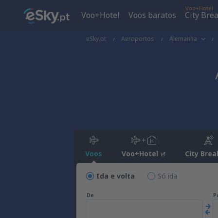
Voo+Hotel
Voo+Hotel
Voos baratos
City Bre
eSky.pt
Aeroportos
Alemanha
Voos
Voo+Hotel
City Brea
Ida e volta
Só ida
De
P