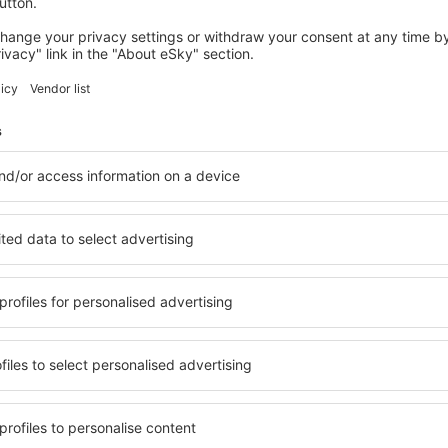
rem localizada mais perto do aeroporto (cerca de 3 km) é Holzwicked
us também circula por esta via. A partir daí partem linhas regionais
táxi estão localizadas diretamente ao pé do edifício do terminal. 
ara sistemas de navegação GPS automotivos:
°36'47"E
ortmund DTM está convenientemente localizado próximo à parte les
O caminho para o aeroporto está bem sinalizado.
erhausen, Recklinghausen, Gelsenkirchen, Essen e Bochum - uma alte
ver), seguimos para a rodovia B 236 (direção Schwerte) e, finalment
ort " chegaremos diretamente para o aeroporto.
ppertal, Hagen e Bergischen Land - a melhor maneira é a A 1 (senti
a, se deve tomar a via A 44/B1 rumo a Dortmund. Em seguida, usand
retamente o aeroporto.