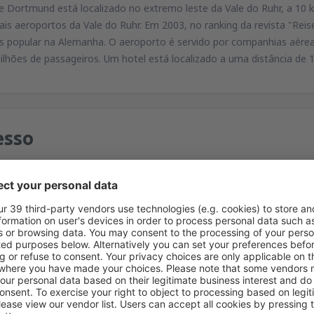
 Dortmund está localizado no extremo leste da Vale do Ruhr, a 10 k
ais aeroportos da Vale do Ruhr. Em 2003, no ranking da revista "Reis
s popular na Alemanha. O aeroporto é servido por companhias aérea
ilhões de passageiros. Um hotel está localizado a uma distância de 
esso
rtmund
 2, 44319 Dortmund
rtmund DTM é facilmente acessível através de transportes públicos.
, AirportShuttle, Holzwickede, C41, 440. As linhas asseguram uma li
estação de trem, o metrô e os ônibus. O AirportExpress circula mais
a e a rodoviária) em Dortmund e o aeroporto. O tempo de viagem é 