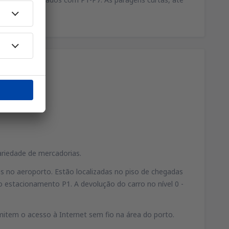
ue.
ariedade de mercadorias.
s no aeroporto. Estão localizadas no piso de chegadas
 estacionamento P1. A devolução do carro no nível 0 -
item o acesso à Internet sem fio na área do porto.