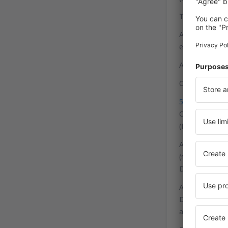
Trem
A estação de t
embora um ônib
As paradas de 
Coordenadas p
51°30'54"N, 7
O aeroporto D
(B 1) e A 44. 
A partir de Ob
(sentido Hanno
Dortmund Airp
A partir de Wu
Dortmund / Un
alcançamos di