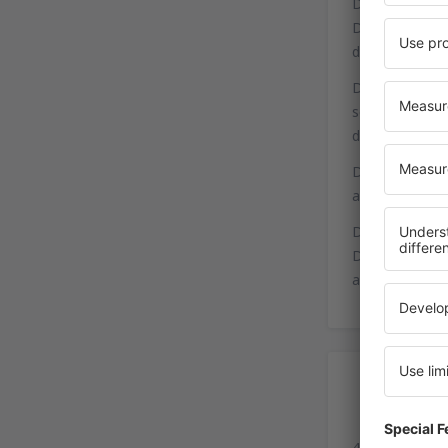
De Muenster o
Dortmund / Un
diretamente o
De Guetersloh
seguimos para
diretamente o
Desde Soest, W
alcançamos di
Desde Arnsber
Dortmund, tom
aeroporto.
Es
4200 lugares 