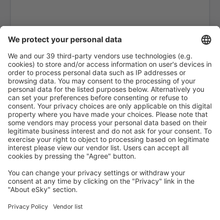
Dresden Klotzsche (DRS)
Hanôver Langenhagen (HAJ)
Leipzig Halle (LEJ)
Hamburgo
Mannheim Airport (MHG)
Memmingen Allgau (FMM)
Nurembergo Airport (NUE)
Munster Osnabruck (FMO)
Paderborn Paderborn Lippstadt (PAD)
Rostock-Laage (RLG)
Saarbrücken