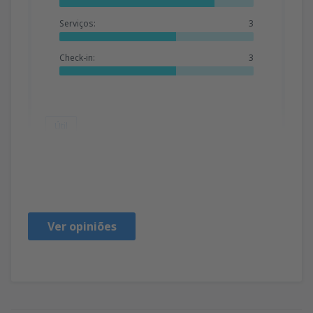
Serviços:
3
Check-in:
3
Útil
Katarina
Croazia,
Março 2024
Ver opiniões