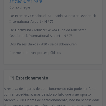
52°7'50"N, 7°41'43"E
Como chegar
De Bremen / Osnabruck A1 - saída Muenster Osnabrück
International Airport - N º 75
De Dortmund / Münster A1/a43 - saída Muenster
Osnabrueck International Airport - N º 75
Dos Países Baixos - A30 - saída Ibbenburen
Por meio de transportes públicos
Estacionamento
A reserva de lugares de estacionamento não pode ser feita
com antecedência, mas devido ao fato que o aeroporto
oferece 7000 lugares de estacionamento, não há necessidade
de reservar com antecedência. Os estacionamentos são