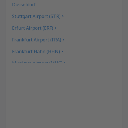
Düsseldorf
Stuttgart Airport (STR)
Erfurt Airport (ERF)
Frankfurt Airport (FRA)
Frankfurt Hahn (HHN)
Munique Airport (MUC)
Hamburgo
Heringsdorf Airport (HDF)
Hof Airport (HOQ)
Kassel-Calden Airport (KSF)
Kiel Airport (KEL)