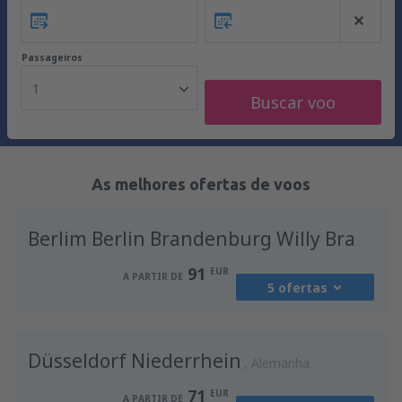
Passageiros
1
Buscar voo
As melhores ofertas de voos
Berlim Berlin Brandenburg Willy Brandt
91
EUR
A PARTIR DE
5 ofertas
de
Porto, Francisco Sá Carneiro
(OPO)
Düsseldorf Niederrhein
91
Alemanha
A PARTIR DE
EUR
71
EUR
A PARTIR DE