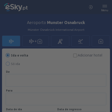
Menu
Aeroporto
Munster Osnabruck
Münster Osnabrück International Airport
Adicionar hotel
Ida e volta
Só ida
De
Para
Data de ida
Data de regresso