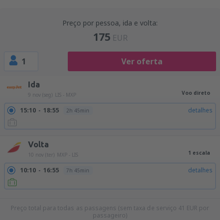
Preço por pessoa, ida e volta:
175
EUR
1
Ver oferta
Ida
Voo direto
9 nov (seg)
LIS - MXP
15:10
18:55
detalhes
2h 45min
Volta
1 escala
10 nov (ter)
MXP - LIS
10:10
16:55
detalhes
7h 45min
10:10
18:20
detalhes
9h 10min
Preço total para todas as passagens (sem taxa de serviço
41
EUR
por
passageiro)