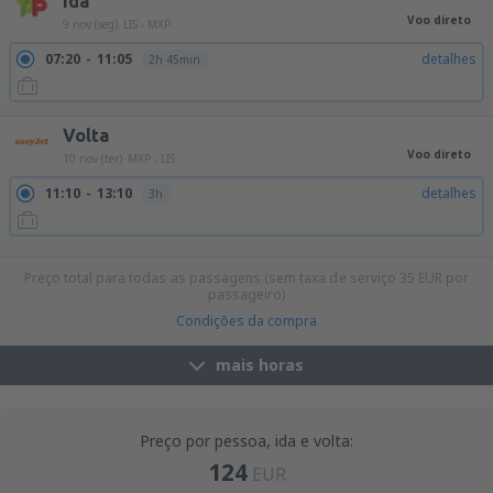
Ida
Voo direto
9 nov (seg)
LIS - MXP
07:20
11:05
detalhes
2h 45min
Volta
Voo direto
10 nov (ter)
MXP - LIS
11:10
13:10
detalhes
3h
21:30
23:25
detalhes
2h 55min
Preço total para todas as passagens (sem taxa de serviço
35
EUR
por
passageiro)
Condições da compra
mais horas
Preço por pessoa, ida e volta:
124
EUR