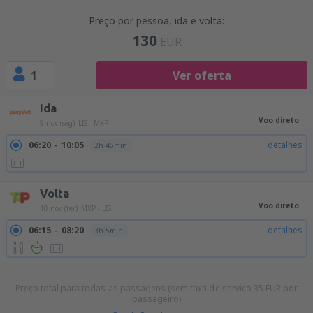
Preço por pessoa, ida e volta:
130
EUR
1
Ver oferta
Ida
Voo direto
9 nov (seg)
LIS - MXP
06:20
10:05
detalhes
2h 45min
Volta
Voo direto
10 nov (ter)
MXP - LIS
06:15
08:20
detalhes
3h 5min
11:55
14:00
detalhes
3h 5min
17:45
19:50
detalhes
3h 5min
Preço total para todas as passagens (sem taxa de serviço
35
EUR
por
passageiro)