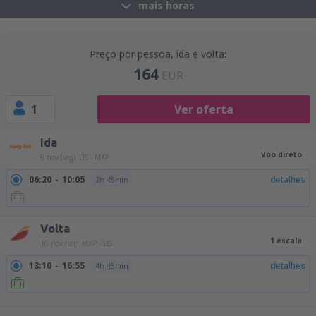
mais horas
Preço por pessoa, ida e volta:
164
EUR
1
Ver oferta
Ida
Voo direto
9 nov (seg)
LIS - MXP
06:20
10:05
detalhes
2h 45min
Volta
1 escala
10 nov (ter)
MXP - LIS
13:10
16:55
detalhes
4h 45min
13:10
18:20
detalhes
6h 10min