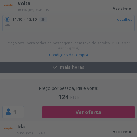
Volta
Voo direto
10 nov (ter)
MXP - LIS
11:10
13:10
detalhes
3h
21:30
23:25
detalhes
2h 55min
Preço total para todas as passagens (sem taxa de serviço
31
EUR
por
passageiro)
Condições da compra
mais horas
Preço por pessoa, ida e volta:
124
EUR
1
Ver oferta
Ida
Voo direto
9 nov (seg)
LIS - MXP