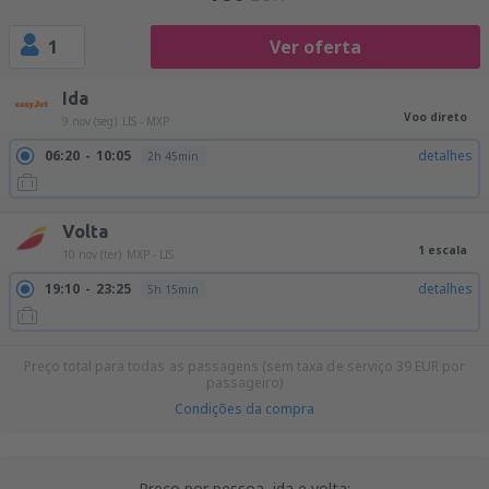
1
Ver oferta
Ida
Voo direto
9 nov (seg)
LIS - MXP
06:20
10:05
detalhes
2h 45min
Volta
1 escala
10 nov (ter)
MXP - LIS
19:10
23:25
detalhes
5h 15min
Preço total para todas as passagens (sem taxa de serviço
39
EUR
por
passageiro)
Condições da compra
Preço por pessoa, ida e volta: