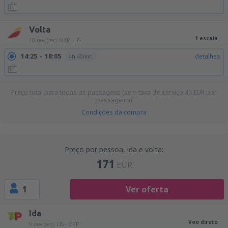
Volta
1 escala
10 nov (ter)
MXP - LIS
14:25
18:05
detalhes
4h 40min
Preço total para todas as passagens (sem taxa de serviço
40
EUR
por
passageiro)
Condições da compra
Preço por pessoa, ida e volta:
171
EUR
1
Ver oferta
Ida
Voo direto
9 nov (seg)
LIS - MXP