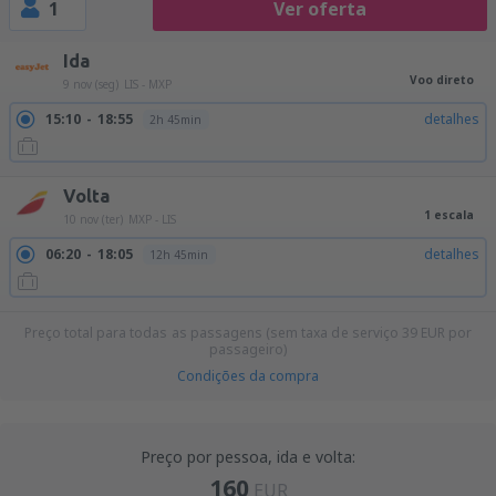
1
Ver oferta
Ida
Voo direto
9 nov (seg)
LIS - MXP
15:10
18:55
detalhes
2h 45min
Volta
1 escala
10 nov (ter)
MXP - LIS
06:20
18:05
detalhes
12h 45min
Preço total para todas as passagens (sem taxa de serviço
39
EUR
por
passageiro)
Condições da compra
Preço por pessoa, ida e volta:
160
EUR