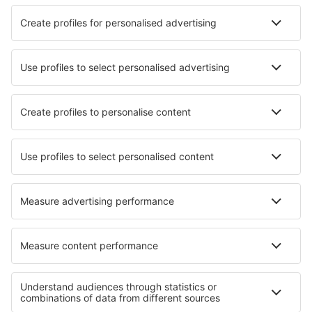
Volta
1 escala
10 nov (ter)
MXP - LIS
13:10
16:55
detalhes
4h 45min
13:10
18:20
detalhes
6h 10min
Preço total para todas as passagens (sem taxa de serviço
42
EUR
por
passageiro)
Condições da compra
mais horas
Preço por pessoa, ida e volta:
181
EUR
1
Ver oferta
Ida
Voo direto
9 nov (seg)
LIS - MXP