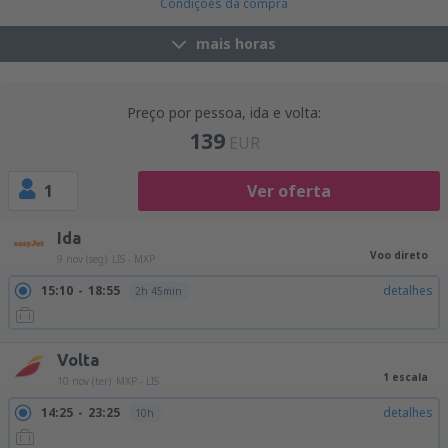
Condições da compra
mais horas
Preço por pessoa, ida e volta:
139
EUR
1
Ver oferta
Ida
Voo direto
9 nov (seg)
LIS - MXP
15:10
18:55
detalhes
2h 45min
Volta
1 escala
10 nov (ter)
MXP - LIS
14:25
23:25
detalhes
10h