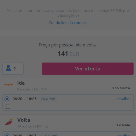
Preço total para todas as passagens (sem taxa de serviço
36
EUR
por
passageiro)
Condições da compra
Preço por pessoa, ida e volta:
141
EUR
1
Ver oferta
Ida
Voo direto
9 nov (seg)
LIS - MXP
06:20
10:05
detalhes
2h 45min
Volta
1 escala
10 nov (ter)
MXP - LIS
06:20
18:05
detalhes