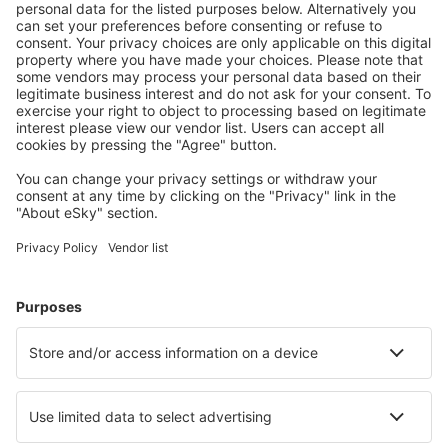
21:30
23:25
detalhes
2h 55min
Preço total para todas as passagens (sem taxa de serviço
41
EUR
por
passageiro)
Condições da compra
mais horas
Preço por pessoa, ida e volta:
179
EUR
1
Ver oferta
Ida
Voo direto
9 nov (seg)
LIS - MXP
15:10
18:55
detalhes
2h 45min