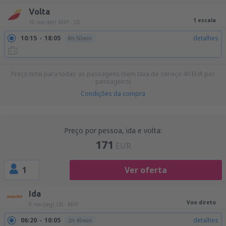
Volta
1 escala
10 nov (ter)
MXP - LIS
10:15
18:05
detalhes
8h 50min
Preço total para todas as passagens (sem taxa de serviço
40
EUR
por
passageiro)
Condições da compra
Preço por pessoa, ida e volta:
171
EUR
1
Ver oferta
Ida
Voo direto
9 nov (seg)
LIS - MXP
06:20
10:05
detalhes
2h 45min