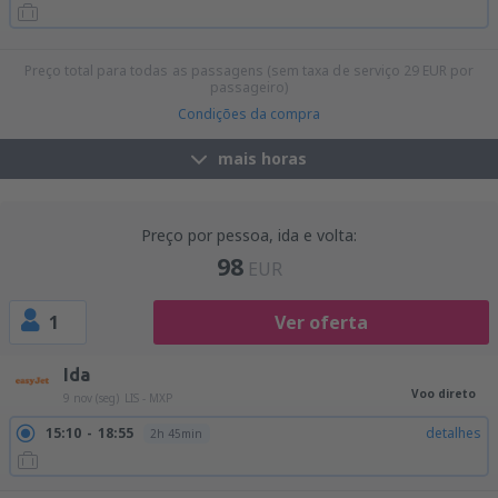
21:30
23:25
detalhes
2h 55min
Preço total para todas as passagens (sem taxa de serviço
29
EUR
por
passageiro)
Condições da compra
mais horas
Preço por pessoa, ida e volta:
98
EUR
1
Ver oferta
Ida
Voo direto
9 nov (seg)
LIS - MXP
15:10
18:55
detalhes
2h 45min