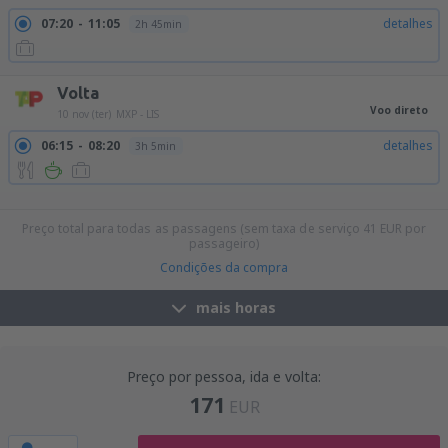
07:20
11:05
detalhes
2h 45min
Volta
Voo direto
10 nov (ter)
MXP - LIS
06:15
08:20
detalhes
3h 5min
11:55
14:00
detalhes
3h 5min
17:45
19:50
detalhes
3h 5min
Preço total para todas as passagens (sem taxa de serviço
41
EUR
por
passageiro)
Condições da compra
mais horas
Preço por pessoa, ida e volta:
171
EUR