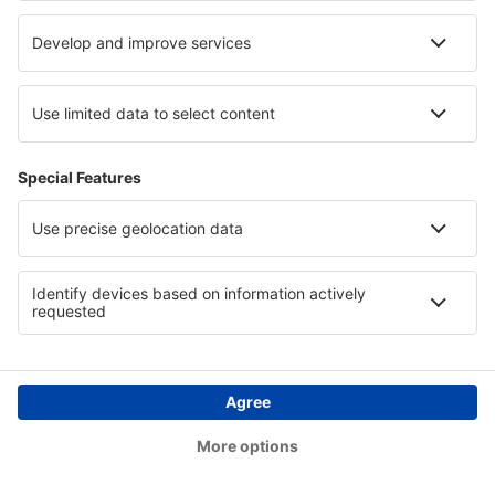
07:20
11:05
detalhes
2h 45min
Volta
1 escala
10 nov (ter)
MXP - LIS
06:20
18:05
detalhes
12h 45min
Preço total para todas as passagens (sem taxa de serviço
42
EUR
por
passageiro)
Condições da compra
Preço por pessoa, ida e volta:
182
EUR
1
Ver oferta
Ida