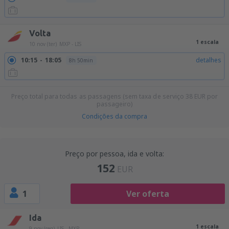
Volta
1 escala
10 nov (ter)
MXP - LIS
10:15
18:05
detalhes
8h 50min
Preço total para todas as passagens (sem taxa de serviço
38
EUR
por
passageiro)
Condições da compra
Preço por pessoa, ida e volta:
152
EUR
1
Ver oferta
Ida
1 escala
9 nov (seg)
LIS - MXP