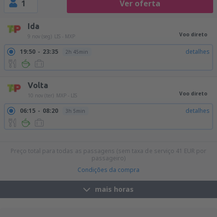
1
Ver oferta
Ida
Voo direto
9 nov (seg)
LIS - MXP
19:50
23:35
detalhes
2h 45min
Volta
Voo direto
10 nov (ter)
MXP - LIS
06:15
08:20
detalhes
3h 5min
11:55
14:00
detalhes
3h 5min
17:45
19:50
detalhes
3h 5min
Preço total para todas as passagens (sem taxa de serviço
41
EUR
por
passageiro)
Condições da compra
mais horas