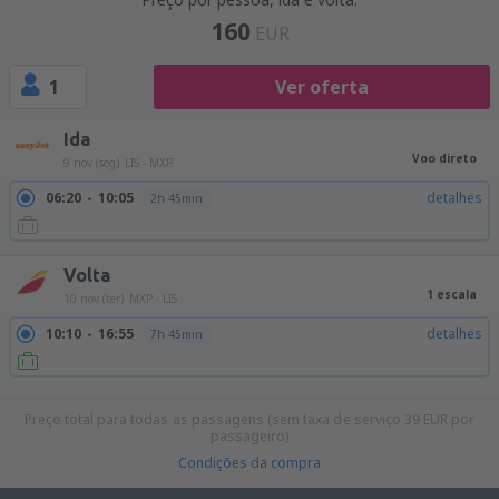
160
EUR
1
Ver oferta
Ida
Voo direto
9 nov (seg)
LIS - MXP
06:20
10:05
detalhes
2h 45min
Volta
1 escala
10 nov (ter)
MXP - LIS
10:10
16:55
detalhes
7h 45min
10:10
18:20
detalhes
9h 10min
Preço total para todas as passagens (sem taxa de serviço
39
EUR
por
passageiro)
Condições da compra