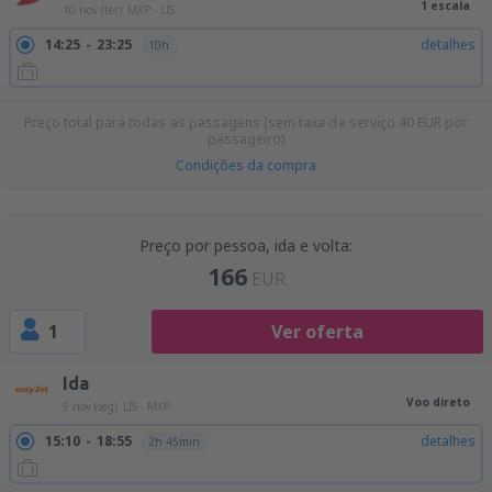
1 escala
10 nov (ter)
MXP - LIS
14:25
23:25
detalhes
10h
Preço total para todas as passagens (sem taxa de serviço
40
EUR
por
passageiro)
Condições da compra
Preço por pessoa, ida e volta:
166
EUR
1
Ver oferta
Ida
Voo direto
9 nov (seg)
LIS - MXP
15:10
18:55
detalhes
2h 45min