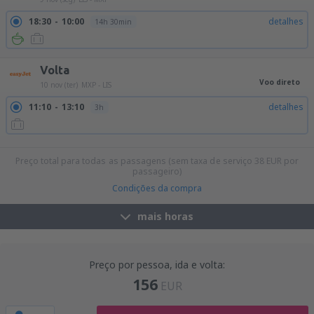
18:30
10:00
detalhes
14h 30min
Volta
Voo direto
10 nov (ter)
MXP - LIS
11:10
13:10
detalhes
3h
21:30
23:25
detalhes
2h 55min
Preço total para todas as passagens (sem taxa de serviço
38
EUR
por
passageiro)
Condições da compra
mais horas
Preço por pessoa, ida e volta:
156
EUR