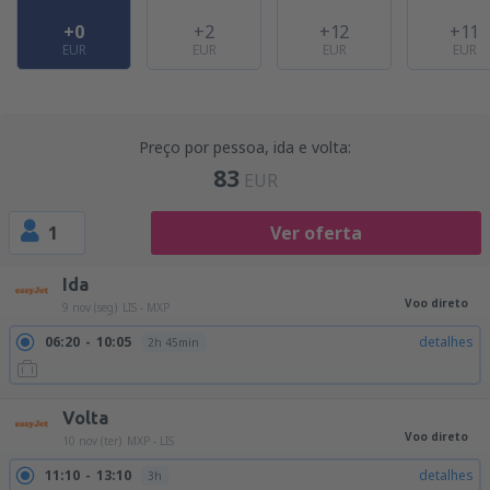
+0
+2
+12
+11
EUR
EUR
EUR
EUR
Preço por pessoa, ida e volta:
83
EUR
1
Ver oferta
Ida
Voo direto
9 nov (seg)
LIS - MXP
06:20
10:05
detalhes
2h 45min
Volta
Voo direto
10 nov (ter)
MXP - LIS
11:10
13:10
detalhes
3h