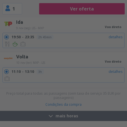
1
Ver oferta
Ida
Voo direto
9 nov (seg)
LIS - MXP
19:50
23:35
detalhes
2h 45min
Volta
Voo direto
10 nov (ter)
MXP - LIS
11:10
13:10
detalhes
3h
21:30
23:25
detalhes
2h 55min
Preço total para todas as passagens (sem taxa de serviço
35
EUR
por
passageiro)
Condições da compra
mais horas