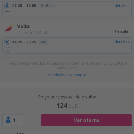
06:20
10:05
detalhes
2h 45min
Volta
1 escala
10 nov (ter)
MXP - LIS
14:25
23:25
detalhes
10h
Preço total para todas as passagens (sem taxa de serviço
35
EUR
por
passageiro)
Condições da compra
Preço por pessoa, ida e volta:
124
EUR
1
Ver oferta