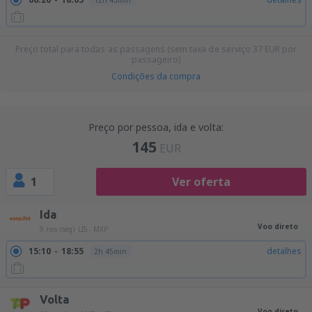
12h 45min
Preço total para todas as passagens (sem taxa de serviço
37
EUR
por
passageiro)
Condições da compra
Preço por pessoa, ida e volta:
145
EUR
1
Ver oferta
Ida
Voo direto
9 nov (seg)
LIS - MXP
15:10
18:55
detalhes
2h 45min
Volta
Voo direto