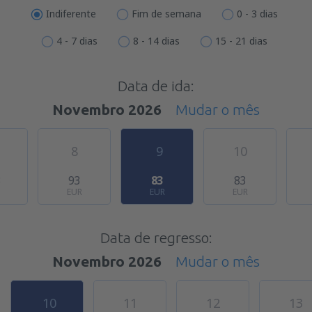
Indiferente
Fim de semana
0 - 3 dias
4 - 7 dias
8 - 14 dias
15 - 21 dias
Data de ida:
Novembro 2026
Mudar o mês
8
9
10
3
93
83
83
EUR
EUR
EUR
Data de regresso:
Novembro 2026
Mudar o mês
10
11
12
13