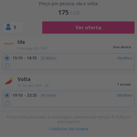
Preço por pessoa, ida e volta:
175
EUR
1
Ver oferta
Ida
Voo direto
9 nov (seg)
LIS - MXP
15:10
18:55
detalhes
2h 45min
Volta
1 escala
10 nov (ter)
MXP - LIS
19:10
23:25
detalhes
5h 15min
Preço total para todas as passagens (sem taxa de serviço
41
EUR
por
passageiro)
Condições da compra