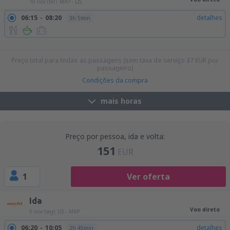
10 nov (ter)
MXP - LIS
06:15
08:20
detalhes
3h 5min
11:55
14:00
detalhes
3h 5min
17:45
19:50
detalhes
3h 5min
Preço total para todas as passagens (sem taxa de serviço
37
EUR
por
passageiro)
Condições da compra
mais horas
Preço por pessoa, ida e volta:
151
EUR
1
Ver oferta
Ida
Voo direto
9 nov (seg)
LIS - MXP
06:20
10:05
detalhes
2h 45min