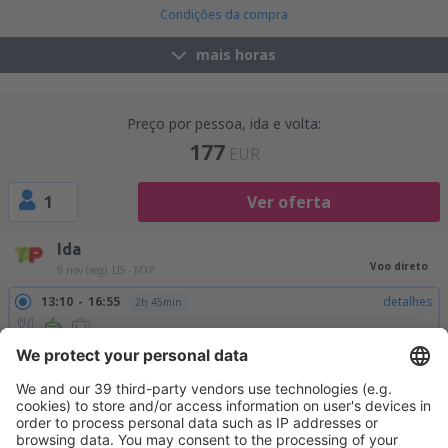
Condições da compra
mais horas
Preço por pessoa, ida e volta:
177
EUR
1
Ver oferta
Ida
Voo direto
9 nov (seg)
LIS - MXP
13:10
16:55
detalhes
2h 45min
Volta
Voo direto
10 nov (ter)
MXP - LIS
11:10
13:10
detalhes
3h