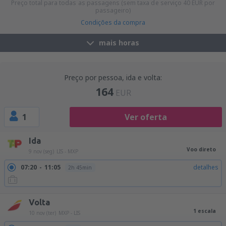
Preço total para todas as passagens (sem taxa de serviço
40
EUR
por
passageiro)
Condições da compra
mais horas
Preço por pessoa, ida e volta:
164
EUR
1
Ver oferta
Ida
Voo direto
9 nov (seg)
LIS - MXP
07:20
11:05
detalhes
2h 45min
Volta
1 escala
10 nov (ter)
MXP - LIS