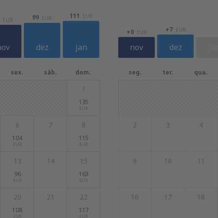
111
EUR
99
EUR
EUR
+7
EUR
+0
EUR
nov
dez
jan
nov
dez
ja
sex.
sáb.
dom.
seg.
ter.
qua.
1
135
EUR
6
7
8
2
3
4
104
115
EUR
EUR
13
14
15
9
10
11
96
163
EUR
EUR
20
21
22
16
17
18
108
117
EUR
EUR