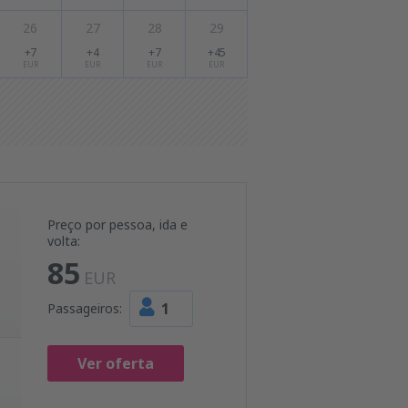
26
27
28
29
+7
+4
+7
+45
EUR
EUR
EUR
EUR
Preço por pessoa, ida e
volta:
85
EUR
1
Passageiros:
Ver oferta