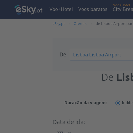
Voo+Hotel
Voo+Hotel
Voos baratos
City Bre
eSky.pt
Ofertas
de Lisboa Airport pa
De
De
Lis
Duração da viagem:
Indif
Data de ida:
223
EUR