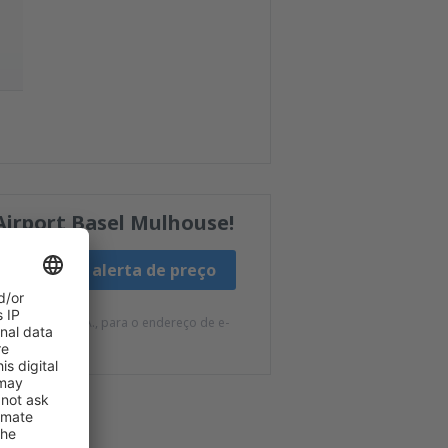
Airport Basel Mulhouse!
Criar alerta de preço
 da eSky.pl S.A., para o endereço de e-