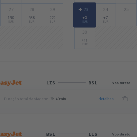
27
28
29
23
24
25
190
538
222
+0
+7
EUR
EUR
EUR
EUR
EUR
30
+11
EUR
LIS
BSL
Voo direto
Duração total da viagem:
2h 40min
detalhes
BSL
LIS
Voo direto