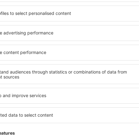
Economize tempo e dinhe
Reserve Voo+Hotel na eSk
Confira
inantes da newsletter viaj
por menos