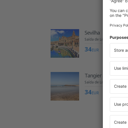
Sevilha
Saída de Lisboa
34
EUR
Tangier
Saída de Lisboa
34
EUR