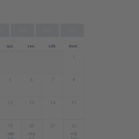
n
fev
mar
abr
qui.
sex.
sáb.
dom.
1
5
6
7
8
12
13
14
15
19
20
21
22
+69
+10
+13
EUR
EUR
EUR