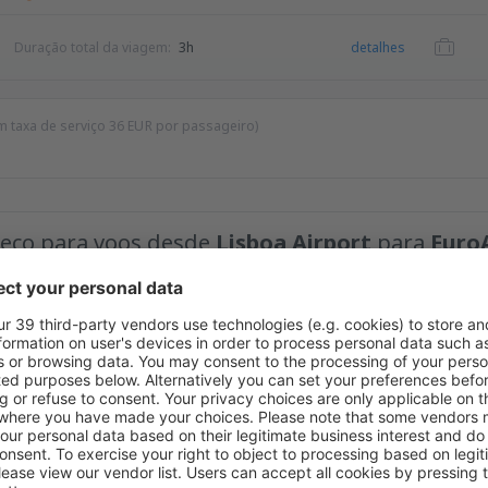
Duração total da viagem:
3h
detalhes
m taxa de serviço
36
EUR
por passageiro)
preço para voos desde
Lisboa Airport
para
Euro
Preço máximo
EUR
timos preços na nossa newsletter.
Aceito receber informações de marketing
im.