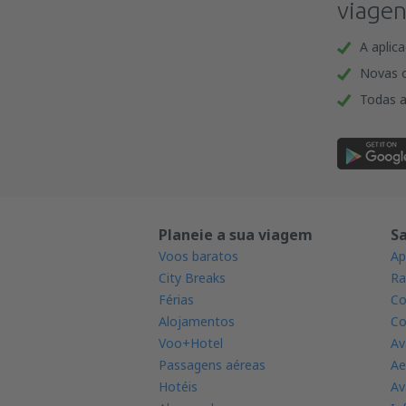
viagen
A aplic
Novas o
Todas a
Planeie a sua viagem
S
Voos baratos
Ap
City Breaks
Ra
Férias
Co
Alojamentos
Co
Voo+Hotel
Av
Passagens aéreas
Ae
Hotéis
Av