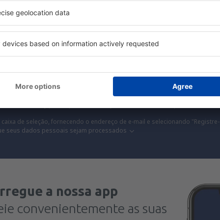
s, city breaks, férias – receba ofertas únicas de 
de todos.
Enviamos apenas as melhores, palavra de viajante
R
ns com ótimos preços na nossa newsletter.
Aceito receber informações d
sletter) da eSky.pl S.A., para o endereço de e-mail fornecido por mim.
 caixa de seleção, fornecendo o endereço de e-mail e selecionando "Registre-
ue seus dados pessoais sejam processados
rregue a nossa app
eie convenientemente as suas