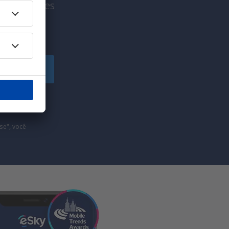
viagem antes
!
egistre-se
e marketing (na
se", você