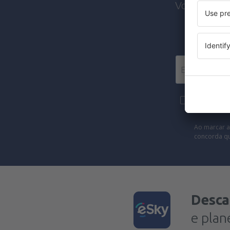
Voos barato
Mais viage
forma de new
Ao marcar a
concorda q
Desca
e plan