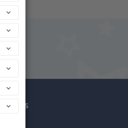
iro.
y.pt!
am mais