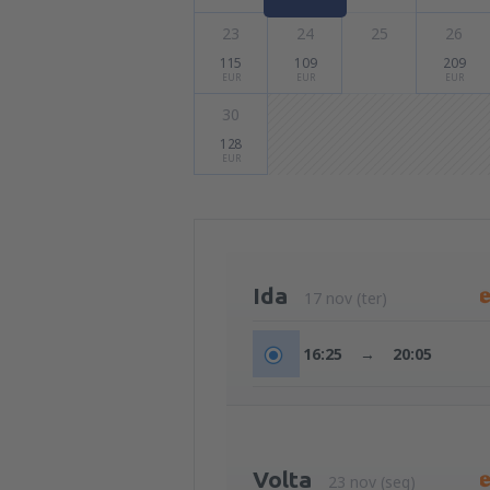
23
24
25
26
115
109
209
EUR
EUR
EUR
30
128
EUR
Ida
17 nov (ter)
16:25
→
20:05
Volta
23 nov (seg)