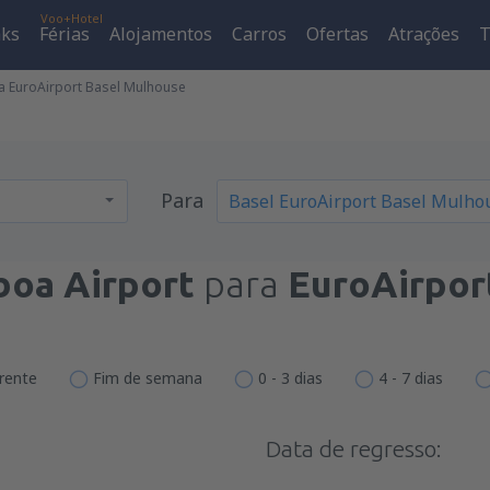
Voo+Hotel
aks
Férias
Alojamentos
Carros
Ofertas
Atrações
T
ra EuroAirport Basel Mulhouse
Para
boa Airport
para
EuroAirpor
erente
Fim de semana
0 - 3 dias
4 - 7 dias
Data de regresso: