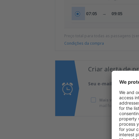
07:05
→
09:05
Preço total para todas as passagens (se
Condições da compra
Criar alerta de 
Seu e-mail
Mais viagens com ó
mail fornecido por m