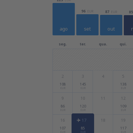
96
EUR
87
85
EUR
ago
set
out
seg.
ter.
qua.
qui.
2
3
4
5
108
145
138
EUR
EUR
EUR
9
10
11
12
86
120
109
EUR
EUR
EUR
16
17
18
19
107
85
117
EUR
EUR
EUR