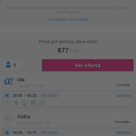
Preço total para todas as passagens (sem taxa de serviço
57
EUR
por
passageiro)
Condições da compra
Preço por pessoa, ida e volta:
877
EUR
1
Ver oferta
Ida
1 escala
1 set (ter)
LIS - GRU
20:05
05:25
detalhes
13h 20min
Volta
2 escalas
27 set (dom)
GRU - LIS
16:50
15:15
detalhes
18h 25min