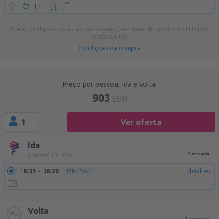
Preço total para todas as passagens (sem taxa de serviço
57
EUR
por
passageiro)
Condições da compra
Preço por pessoa, ida e volta:
903
EUR
1
Ver oferta
Ida
1 escala
1 set (ter)
LIS - GRU
18:35
08:20
detalhes
17h 45min
18:35
05:40
detalhes
15h 5min
18:35
08:45
detalhes
18h 10min
Volta