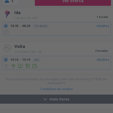
1
Ver oferta
Ida
1 escala
1 set (ter)
LIS - GRU
18:35
08:20
detalhes
17h 45min
18:35
05:40
detalhes
15h 5min
18:35
08:45
detalhes
18h 10min
Volta
2 escalas
27 set (dom)
GRU - LIS
15:15
15:15
detalhes
20h
16:50
19:15
detalhes
22h 25min
Preço total para todas as passagens (sem taxa de serviço
57
EUR
por
passageiro)
Condições da compra
mais horas