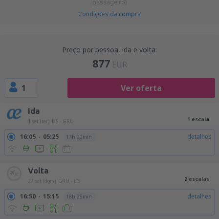
passageiro)
Condições da compra
Preço por pessoa, ida e volta:
877
EUR
1
Ver oferta
Ida
1 escala
1 set (ter)
LIS - GRU
16:05
05:25
detalhes
17h 20min
Volta
2 escalas
27 set (dom)
GRU - LIS
16:50
15:15
detalhes
18h 25min