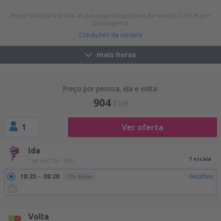
16:50
19:15
detalhes
22h 25min
Preço total para todas as passagens (sem taxa de serviço
57
EUR
por
passageiro)
Condições da compra
mais horas
Preço por pessoa, ida e volta:
904
EUR
1
Ver oferta
Ida
1 escala
1 set (ter)
LIS - GRU
18:35
08:20
detalhes
17h 45min
18:35
05:40
detalhes
15h 5min
18:35
08:45
detalhes
18h 10min
Volta