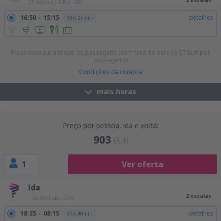
2 escalas
27 set (dom)
GRU - LIS
16:50
15:15
detalhes
18h 25min
Preço total para todas as passagens (sem taxa de serviço
57
EUR
por
passageiro)
Condições da compra
mais horas
Preço por pessoa, ida e volta:
903
EUR
1
Ver oferta
Ida
2 escalas
1 set (ter)
LIS - GRU
18:35
08:15
detalhes
17h 40min