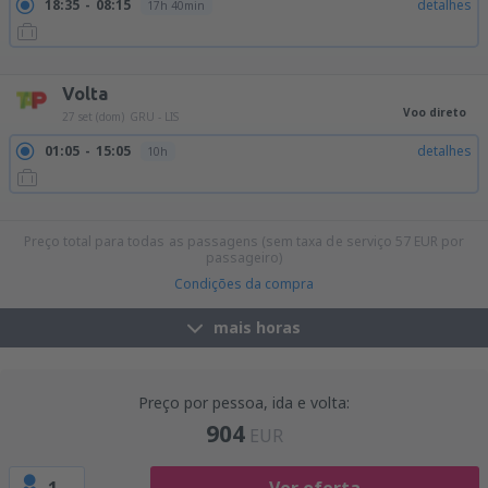
18:35
08:15
detalhes
17h 40min
18:35
09:00
detalhes
18h 25min
18:35
10:10
detalhes
19h 35min
Volta
Voo direto
27 set (dom)
GRU - LIS
01:05
15:05
detalhes
10h
15:30
05:25
detalhes
9h 55min
20:45
10:35
detalhes
9h 50min
Preço total para todas as passagens (sem taxa de serviço
57
EUR
por
passageiro)
Condições da compra
mais horas
Preço por pessoa, ida e volta:
904
EUR