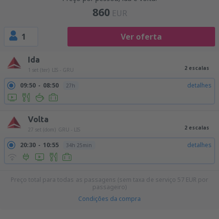
860
EUR
1
Ver oferta
Ida
2 escalas
1 set (ter)
LIS - GRU
09:50
08:50
detalhes
27h
Volta
2 escalas
27 set (dom)
GRU - LIS
20:30
10:55
detalhes
34h 25min
Preço total para todas as passagens (sem taxa de serviço
57
EUR
por
passageiro)
Condições da compra