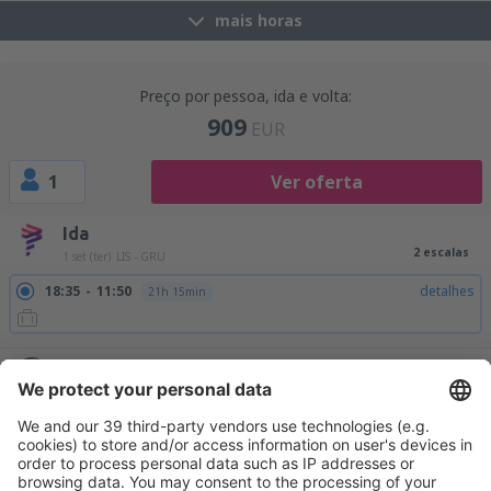
mais horas
Preço por pessoa, ida e volta:
909
EUR
1
Ver oferta
Ida
2 escalas
1 set (ter)
LIS - GRU
18:35
11:50
detalhes
21h 15min
Volta
1 escala
27 set (dom)
GRU - LIS
18:05
07:10
detalhes
33h 5min