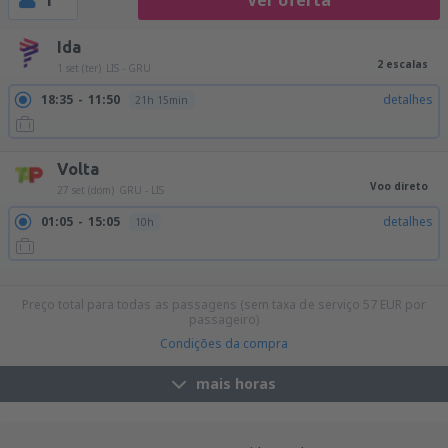
1
Ver oferta
Ida
2 escalas
1 set (ter)
LIS - GRU
18:35
11:50
detalhes
21h 15min
Volta
Voo direto
27 set (dom)
GRU - LIS
01:05
15:05
detalhes
10h
15:30
05:25
detalhes
9h 55min
20:45
10:35
detalhes
9h 50min
Preço total para todas as passagens (sem taxa de serviço
57
EUR
por
passageiro)
Condições da compra
mais horas