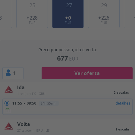
25
27
29
8
+228
+0
+226
EUR
EUR
EUR
Preço por pessoa, ida e volta:
677
EUR
1
Ver oferta
Ida
2 escalas
1 set (ter)
LIS - GRU
11:55
08:50
detalhes
24h 55min
Volta
1 escala
27 set (dom)
GRU - LIS