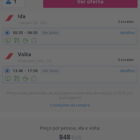
1
Ver oferta
Ida
2 escalas
1 set (ter)
LIS - GRU
05:35
06:55
detalhes
29h 20min
Volta
2 escalas
27 set (dom)
GRU - LIS
13:40
17:50
detalhes
24h 10min
Preço total para todas as passagens (sem taxa de serviço
57
EUR
por
passageiro)
Condições da compra
Preço por pessoa, ida e volta:
848
EUR