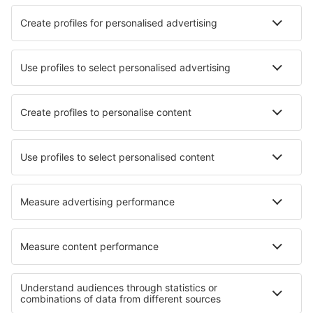
Preço total para todas as passagens (sem taxa de serviço
57
EUR
por
passageiro)
Condições da compra
mais horas
Preço por pessoa, ida e volta:
913
EUR
1
Ver oferta
Ida
1 escala
1 set (ter)
LIS - GRU
05:00
19:50
detalhes
18h 50min