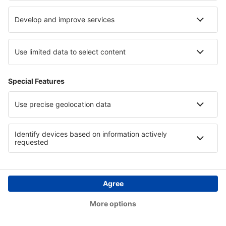
Volta
1 escala
27 set (dom)
GRU - LIS
21:45
10:55
detalhes
33h 10min
Preço total para todas as passagens (sem taxa de serviço
57
EUR
por
passageiro)
Condições da compra
Preço por pessoa, ida e volta:
913
EUR
1
Ver oferta
Ida
1 escala
1 set (ter)
LIS - GRU
19:45
19:50
detalhes
28h 5min