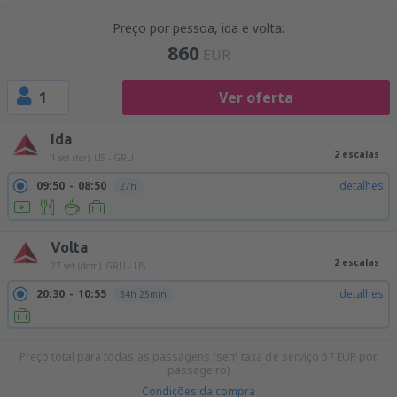
Preço por pessoa, ida e volta:
860
EUR
1
Ver oferta
Ida
2 escalas
1 set (ter)
LIS - GRU
09:50
08:50
detalhes
27h
Volta
2 escalas
27 set (dom)
GRU - LIS
20:30
10:55
detalhes
34h 25min
Preço total para todas as passagens (sem taxa de serviço
57
EUR
por
passageiro)
Condições da compra