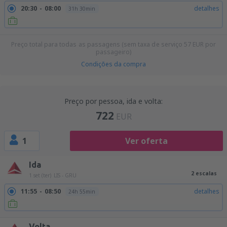
20:30
08:00
detalhes
31h 30min
Preço total para todas as passagens (sem taxa de serviço
57
EUR
por
passageiro)
Condições da compra
Preço por pessoa, ida e volta:
722
EUR
1
Ver oferta
Ida
2 escalas
1 set (ter)
LIS - GRU
11:55
08:50
detalhes
24h 55min
Volta