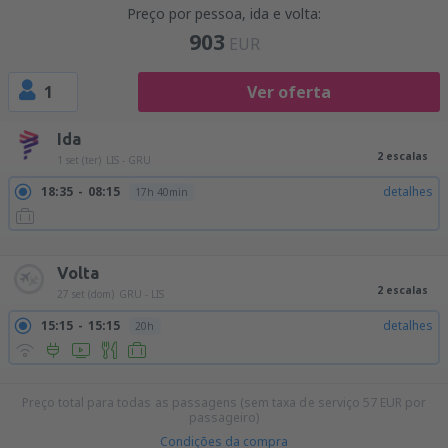
Preço por pessoa, ida e volta:
903
EUR
1
Ver oferta
Ida
2 escalas
1 set (ter)
LIS - GRU
18:35
08:15
detalhes
17h 40min
18:35
09:00
detalhes
18h 25min
18:35
10:10
detalhes
19h 35min
Volta
2 escalas
27 set (dom)
GRU - LIS
15:15
15:15
detalhes
20h
16:50
19:15
detalhes
22h 25min
Preço total para todas as passagens (sem taxa de serviço
57
EUR
por
passageiro)
Condições da compra