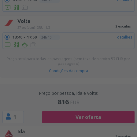
38h 30min
Volta
2 escalas
27 set (dom)
GRU - LIS
13:40
17:50
detalhes
24h 10min
Preço total para todas as passagens (sem taxa de serviço
57
EUR
por
passageiro)
Condições da compra
Preço por pessoa, ida e volta:
816
EUR
1
Ver oferta
Ida
2 escalas