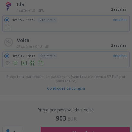
Ida
2 escalas
1 set (ter)
LIS - GRU
18:35
11:50
detalhes
21h 15min
Volta
2 escalas
27 set (dom)
GRU - LIS
16:50
15:15
detalhes
18h 25min
Preço total para todas as passagens (sem taxa de serviço
57
EUR
por
passageiro)
Condições da compra
Preço por pessoa, ida e volta:
903
EUR