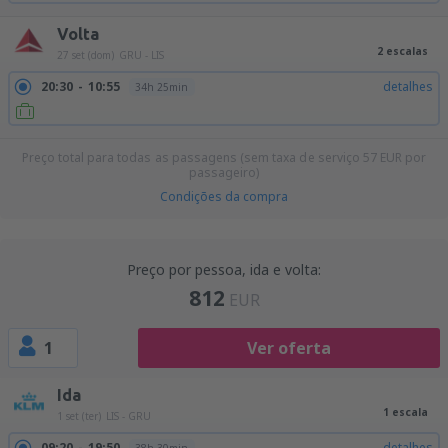
Volta
2 escalas
27 set (dom)
GRU - LIS
20:30
10:55
detalhes
34h 25min
Preço total para todas as passagens (sem taxa de serviço
57
EUR
por
passageiro)
Condições da compra
Preço por pessoa, ida e volta:
812
EUR
1
Ver oferta
Ida
1 escala
1 set (ter)
LIS - GRU
09:20
19:50
detalhes