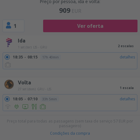
Preço por pessoa, ida e volta:
909
EUR
1
Ver oferta
Ida
2 escalas
1 set (ter)
LIS - GRU
18:35
08:15
detalhes
17h 40min
18:35
09:00
detalhes
18h 25min
18:35
10:10
detalhes
19h 35min
Volta
1 escala
27 set (dom)
GRU - LIS
18:05
07:10
detalhes
33h 5min
Preço total para todas as passagens (sem taxa de serviço
57
EUR
por
passageiro)
Condições da compra