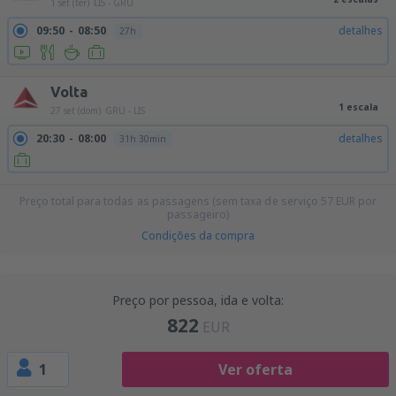
1 set (ter)
LIS - GRU
09:50
08:50
detalhes
27h
Volta
1 escala
27 set (dom)
GRU - LIS
20:30
08:00
detalhes
31h 30min
Preço total para todas as passagens (sem taxa de serviço
57
EUR
por
passageiro)
Condições da compra
Preço por pessoa, ida e volta:
822
EUR
1
Ver oferta