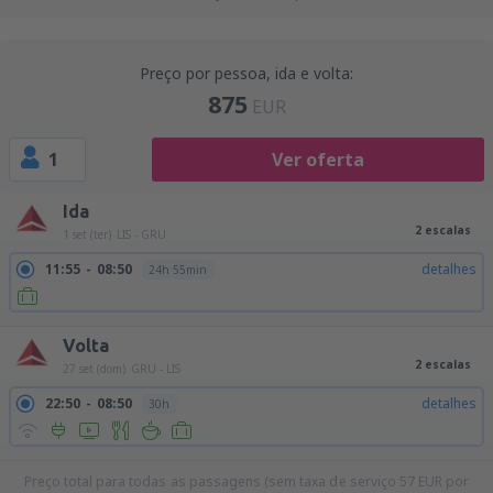
Preço por pessoa, ida e volta:
875
EUR
1
Ver oferta
Ida
2 escalas
1 set (ter)
LIS - GRU
11:55
08:50
detalhes
24h 55min
Volta
2 escalas
27 set (dom)
GRU - LIS
22:50
08:50
detalhes
30h
Preço total para todas as passagens (sem taxa de serviço
57
EUR
por