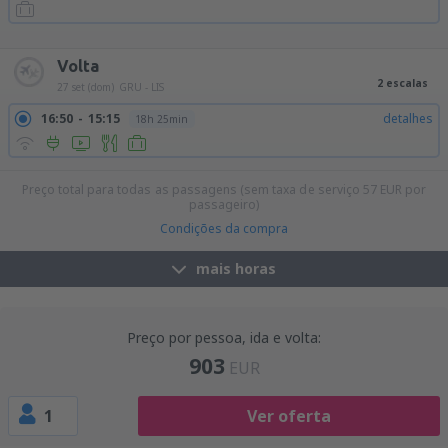
18:35
09:00
detalhes
18h 25min
18:35
10:10
detalhes
19h 35min
Volta
2 escalas
27 set (dom)
GRU - LIS
16:50
15:15
detalhes
18h 25min
Preço total para todas as passagens (sem taxa de serviço
57
EUR
por
passageiro)
Condições da compra
mais horas
Preço por pessoa, ida e volta:
903
EUR
1
Ver oferta