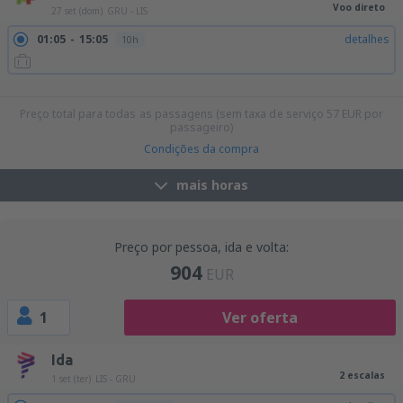
Voo direto
27 set (dom)
GRU - LIS
01:05
15:05
detalhes
10h
15:30
05:25
detalhes
9h 55min
20:45
10:35
detalhes
9h 50min
Preço total para todas as passagens (sem taxa de serviço
57
EUR
por
passageiro)
Condições da compra
mais horas
Preço por pessoa, ida e volta:
904
EUR
1
Ver oferta
Ida
2 escalas
1 set (ter)
LIS - GRU