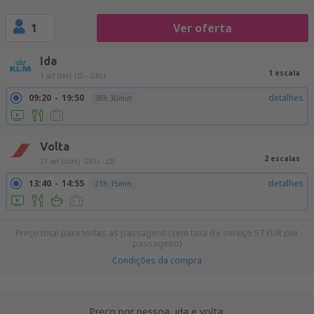
1
Ver oferta
Ida
1 escala
1 set (ter)
LIS - GRU
09:20
19:50
detalhes
38h 30min
Volta
2 escalas
27 set (dom)
GRU - LIS
13:40
14:55
detalhes
21h 15min
Preço total para todas as passagens (sem taxa de serviço
57
EUR
por
passageiro)
Condições da compra
Preço por pessoa, ida e volta: