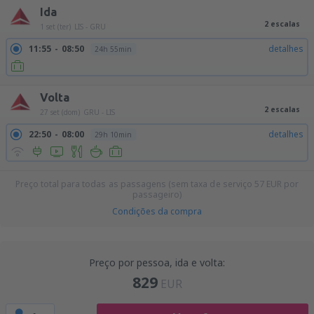
Ida
2 escalas
1 set (ter)
LIS - GRU
11:55
08:50
detalhes
24h 55min
Volta
2 escalas
27 set (dom)
GRU - LIS
22:50
08:00
detalhes
29h 10min
Preço total para todas as passagens (sem taxa de serviço
57
EUR
por
passageiro)
Condições da compra
Preço por pessoa, ida e volta:
829
EUR