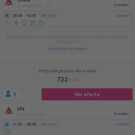
2 escalas
27 set (dom)
GRU - LIS
20:30
10:55
detalhes
34h 25min
Preço total para todas as passagens (sem taxa de serviço
57
EUR
por
passageiro)
Condições da compra
Preço por pessoa, ida e volta:
722
EUR
1
Ver oferta
Ida
2 escalas
1 set (ter)
LIS - GRU
11:55
08:50
detalhes
24h 55min